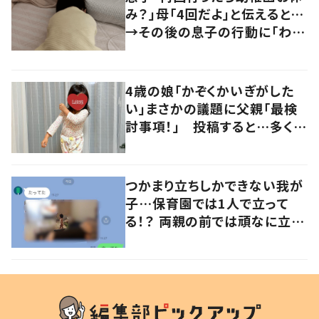
み？」母「4回だよ」と伝えると…
→その後の息子の行動に「わか
るよその気持ち」「うちの子も！」
の声
4歳の娘「かぞくかいぎがした
い」まさかの議題に父親「最検
討事項！」 投稿すると…多くの
意見が寄せられる！
つかまり立ちしかできない我が
子…保育園では1人で立って
る！？ 両親の前では頑なに立た
ない1歳児が可愛すぎる…！