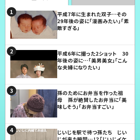
平成7年に生まれた双子…その
29年後の姿に「漫画みたい」「素
敵すぎる」
平成6年に撮った2ショット 30
年後の姿に…「美男美女」「こん
な夫婦になりたい」
孫のためにお弁当を作った祖
母 孫が絶賛したお弁当に「美
味しそう」「お弁当すごい」
じいじを駅で待つ孫たち じい
じが来た瞬間…！？「じいじイケ