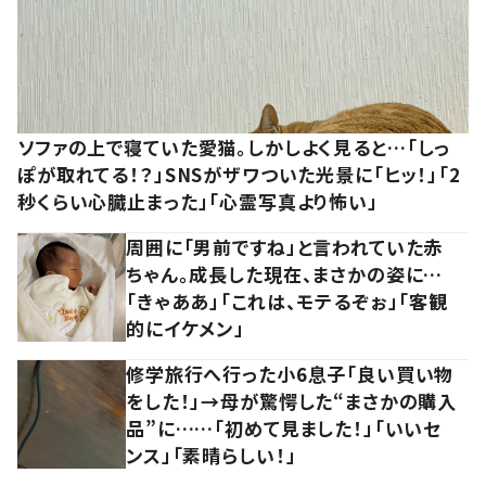
ソファの上で寝ていた愛猫。しかしよく見ると…「しっ
ぽが取れてる！？」SNSがザワついた光景に「ヒッ！」「2
秒くらい心臓止まった」「心霊写真より怖い」
周囲に「男前ですね」と言われていた赤
ちゃん。成長した現在、まさかの姿に…
「きゃああ」「これは、モテるぞぉ」「客観
的にイケメン」
修学旅行へ行った小6息子「良い買い物
をした！」→母が驚愕した“まさかの購入
品”に……「初めて見ました！」「いいセ
ンス」「素晴らしい！」