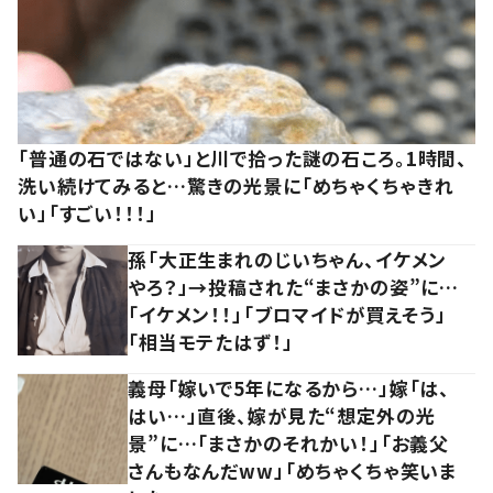
「普通の石ではない」と川で拾った謎の石ころ。1時間、
洗い続けてみると…驚きの光景に「めちゃくちゃきれ
い」「すごい！！！」
孫「大正生まれのじいちゃん、イケメン
やろ？」→投稿された“まさかの姿”に…
「イケメン！！」「ブロマイドが買えそう」
「相当モテたはず！」
義母「嫁いで5年になるから…」嫁「は、
はい…」直後、嫁が見た“想定外の光
景”に…「まさかのそれかい！」「お義父
さんもなんだww」「めちゃくちゃ笑いま