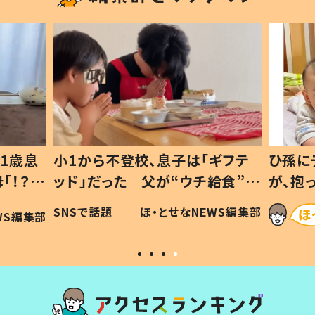
1歳息
小1から不登校、息子は「ギフテ
ひ孫に
「！？」
ッド」だった 父が“ウチ給食”を
が、抱
に「可愛
作り続ける理由とは #令和の親
「涙が
SNSで話題
ほ・とせなNEWS編集部
WS編集部
#令和の子
い」