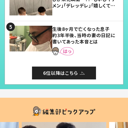
メン」「デレッデレ」「嬉しくて可
愛くてたまらない」「幸せになれ
る」
生後8ヶ月で亡くなった息子
約3年半後、当時の妻の日記に
書いてあった本音とは
6位以降はこちら