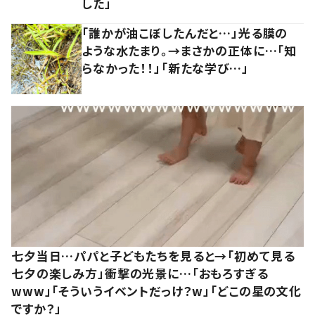
した」
「誰かが油こぼしたんだと…」光る膜の
ような水たまり。→まさかの正体に…「知
らなかった！！」「新たな学び…」
七夕当日…パパと子どもたちを見ると→「初めて見る
七夕の楽しみ方」衝撃の光景に…「おもろすぎる
www」「そういうイベントだっけ？w」「どこの星の文化
ですか？」