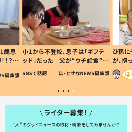
1歳息
小1から不登校、息子は「ギフテ
ひ孫に
「！？」
ッド」だった 父が“ウチ給食”を
が、抱
に「可愛
作り続ける理由とは #令和の親
「涙が
SNSで話題
ほ・とせなNEWS編集部
WS編集部
#令和の子
い」
ライター募集！
“人”のグッドニュースの取材・執筆をしてみませんか？