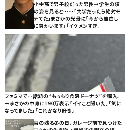
小中高で男子校だった男性→学生の頃
の姿を見ると……「共学だったら絶対モ
テてた」まさかの光景に「今から告白し
に向かいます」「イケメンすぎ」
ファミマで…話題の“もっちり食感ドーナツ”を購入。
→まさかの中身に190万表示「イイこと聞いた」「気に
なってました」「これかなり好き」
雪の残る冬の日、ガレージ前で見つけた
まさかの生き物→保護後の現在の姿