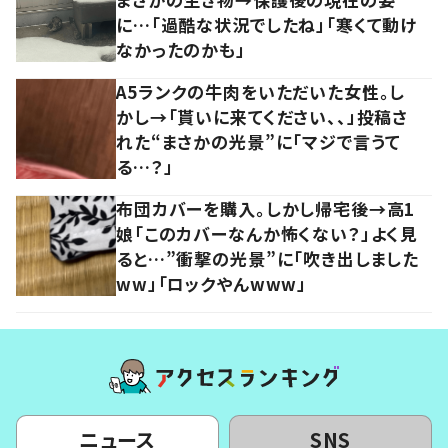
に…「過酷な状況でしたね」「寒くて動け
なかったのかも」
A5ランクの牛肉をいただいた女性。し
かし→「貰いに来てください、、」投稿さ
れた“まさかの光景”に「マジで言うて
る…？」
布団カバーを購入。しかし帰宅後→高1
娘「このカバーなんか怖くない？」よく見
ると…”衝撃の光景”に「吹き出しました
ww」「ロックやんwww」
ニュース
SNS