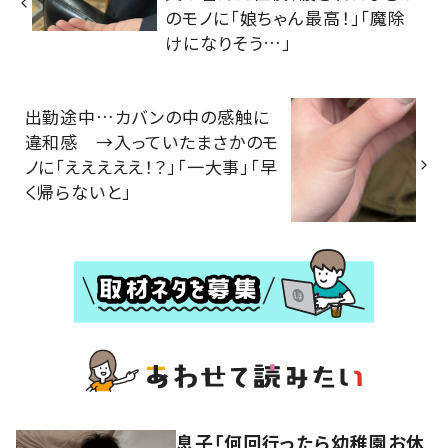
のモノに「娘ちゃん最高！」「魔除
けになりそう…」
出勤途中…カバンの中の感触に
違和感 →入っていたまさかのモ
ノに「えええええ！？」「一大事」「早
く帰らないと」
息子「何回行ったら幼稚園お休