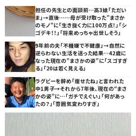
担任の先生との面談前…高3娘「ただい
ま」→直後……母が受け取った”まさか
のモノ”に「生き抜く力に100万点！」「シ
ゴデキ！！」「将来めっちゃ出世しそう」
9年前の夫「不機嫌で不健康」→自然に
逆らわない生活を送った結果…42歳に
なった現在の”まさかの姿”に「スゴすぎ
る」「20は若く見える」
ラグビーを辞め「痩せたね」と言われた
中1男子→それから7年後、現在の“まさ
かの姿”に…「ガチでえぐい」「何があっ
たの？」「雰囲気変わりすぎ」