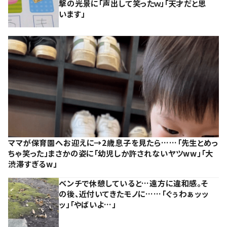
撃の光景に「声出して笑ったｗ」「天才だと思
います」
ママが保育園へお迎えに→2歳息子を見たら……「先生とめっ
ちゃ笑った」まさかの姿に「幼児しか許されないヤツww」「大
渋滞すぎるw」
ベンチで休憩していると…遠方に違和感。そ
の後、近付いてきたモノに……「ぐぅわぁッッ
ッ」「やばいよ…」