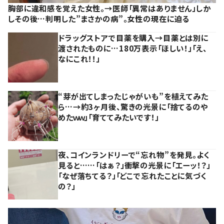
胸部に違和感を覚えた女性。→医師「異常はありません」しか
しその後…判明した”まさかの病”。女性の現在に迫る
ドラッグストアで目薬を購入→目薬とは別に
渡されたものに…180万表示「ほしい！」「え、
なにこれ！！」
“芽が出てしまったじゃがいも”を植えてみた
ら…→約3ヶ月後、驚きの光景に「捨てるのや
めたｗｗ」「育ててみたいです！」
夜、コインランドリーで“忘れ物”を発見。よく
見ると……「はぁ？」衝撃の光景に「エーッ！？」
「なぜ落ちてる？」「どこで忘れたことに気づく
の？」