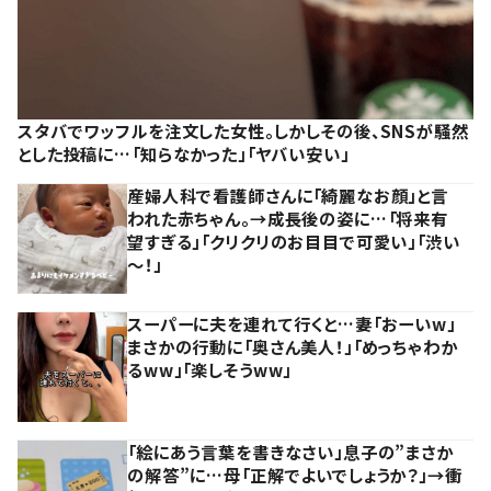
スタバでワッフルを注文した女性。しかしその後、SNSが騒然
とした投稿に…「知らなかった」「ヤバい安い」
産婦人科で看護師さんに「綺麗なお顔」と言
われた赤ちゃん。→成長後の姿に…「将来有
望すぎる」「クリクリのお目目で可愛い」「渋い
～！」
スーパーに夫を連れて行くと…妻「おーいw」
まさかの行動に「奥さん美人！」「めっちゃわか
るww」「楽しそうww」
「絵にあう言葉を書きなさい」息子の”まさか
の解答”に…母「正解でよいでしょうか？」→衝