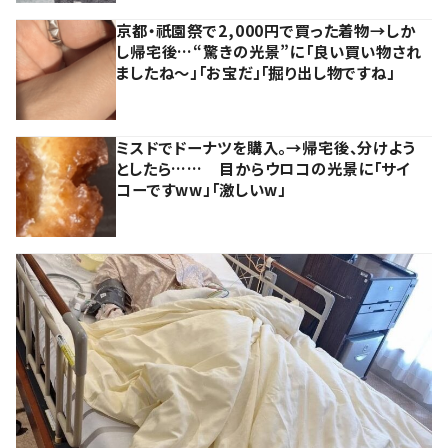
京都・祇園祭で2,000円で買った着物→しか
し帰宅後…“驚きの光景”に「良い買い物され
ましたね～」「お宝だ」「掘り出し物ですね」
ミスドでドーナツを購入。→帰宅後、分けよう
としたら…… 目からウロコの光景に「サイ
コーですww」「激しいw」