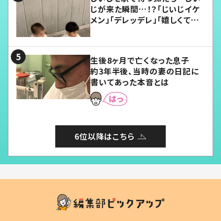
じが来た瞬間…！？「じいじイケ
メン」「デレッデレ」「嬉しくて可
愛くてたまらない」「幸せになれ
る」
生後8ヶ月で亡くなった息子
約3年半後、当時の妻の日記に
書いてあった本音とは
6位以降はこちら