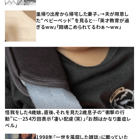
里帰り出産から帰宅した妻子。→夫が用意し
た“ベビーベッド”を見ると…「英才教育が過
ぎるww」「闘魂こめられてるわぁ～ww」
怪我をした4歳娘。直後、それを見た2歳息子の“衝撃の行
動”に…254万回表示「凄い配慮（笑）」「お顔はかなり重症レ
ベル」
1998年『一世を風靡した雑誌』に載っていた