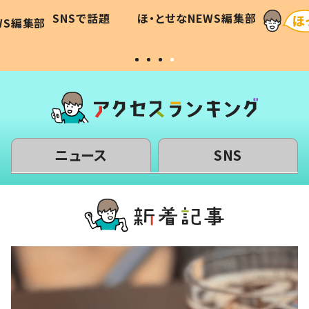
に「可愛
作り続ける理由とは #令和の親
「涙が
SNSで話題
ほ・とせなNEWS編集部
WS編集部
#令和の子
い」
ニュース
SNS