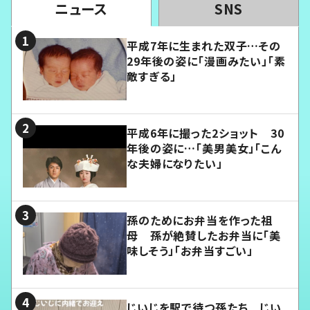
ニュース
SNS
平成7年に生まれた双子…その
29年後の姿に「漫画みたい」「素
敵すぎる」
平成6年に撮った2ショット 30
年後の姿に…「美男美女」「こん
な夫婦になりたい」
孫のためにお弁当を作った祖
母 孫が絶賛したお弁当に「美
味しそう」「お弁当すごい」
じいじを駅で待つ孫たち じい