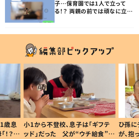
子…保育園では1人で立って
る！？ 両親の前では頑なに立た
ない1歳児が可愛すぎる…！
1歳息
小1から不登校、息子は「ギフテ
ひ孫に
「！？」
ッド」だった 父が“ウチ給食”を
が、抱