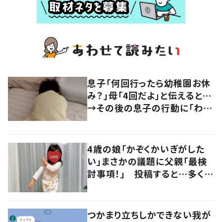
息子「何回行ったら幼稚園お休
み？」母「4回だよ」と伝えると…
→その後の息子の行動に「わか
るよその気持ち」「うちの子も！」
の声
4歳の娘「かぞくかいぎがした
い」まさかの議題に父親「最検
討事項！」 投稿すると…多くの
意見が寄せられる！
つかまり立ちしかできない我が