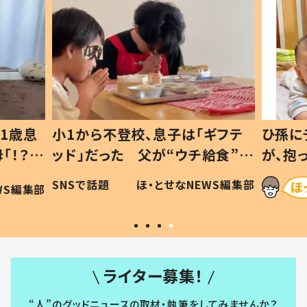
1歳息
小1から不登校、息子は「ギフテ
ひ孫に
「！？」
ッド」だった 父が“ウチ給食”を
が、抱
に「可愛
作り続ける理由とは #令和の親
「涙が
SNSで話題
ほ・とせなNEWS編集部
WS編集部
#令和の子
い」
ライター募集！
“人”のグッドニュースの取材・執筆をしてみませんか？