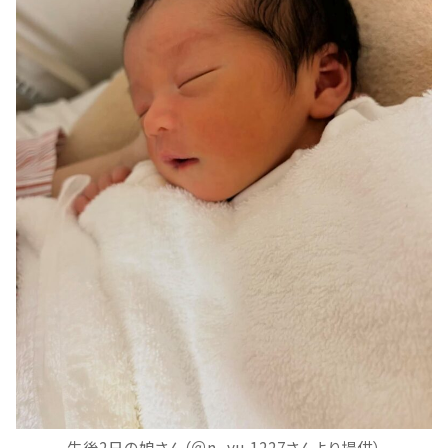
生後2日の娘さん（＠n_yu.1227さんより提供）