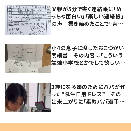
父親が5分で書く連絡帳に「め
っちゃ面白い」「楽しい連絡帳」
の声 書き始めたことで“育児
に変化”も
小4の息子に渡したおこづかい
明細書 その内容に「こういう
勉強小学校とかでして欲しい」
「社会勉強になりますね」の声
3歳になる娘のためにパパが作
った“誕生日用ドレス” その
出来上がりに「素敵パパ選手権
優勝」「パパさんカッコいい」の
声