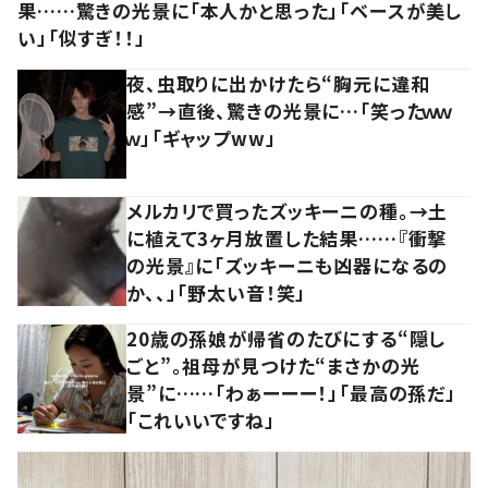
果……驚きの光景に「本人かと思った」「ベースが美し
い」「似すぎ！！」
夜、虫取りに出かけたら“胸元に違和
感”→直後、驚きの光景に…「笑ったｗｗ
ｗ」「ギャップww」
メルカリで買ったズッキーニの種。→土
に植えて3ヶ月放置した結果……『衝撃
の光景』に「ズッキーニも凶器になるの
か、、」「野太い音！笑」
20歳の孫娘が帰省のたびにする“隠し
ごと”。祖母が見つけた“まさかの光
景”に……「わぁーーー！」「最高の孫だ」
「これいいですね」