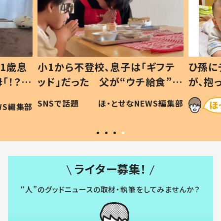
1歳息
小1から不登校、息子は「ギフテ
ひ孫に
「！？」
ッド」だった 父が“ウチ給食”を
が、抱
に「可愛
作り続ける理由とは #令和の親
「涙が
SNSで話題
ほ・とせなNEWS編集部
WS編集部
#令和の子
い」
ライター募集！
“人”のグッドニュースの取材・執筆をしてみませんか？