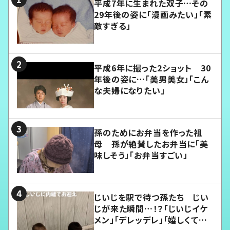
平成7年に生まれた双子…その
29年後の姿に「漫画みたい」「素
敵すぎる」
平成6年に撮った2ショット 30
年後の姿に…「美男美女」「こん
な夫婦になりたい」
孫のためにお弁当を作った祖
母 孫が絶賛したお弁当に「美
味しそう」「お弁当すごい」
じいじを駅で待つ孫たち じい
じが来た瞬間…！？「じいじイケ
メン」「デレッデレ」「嬉しくて可