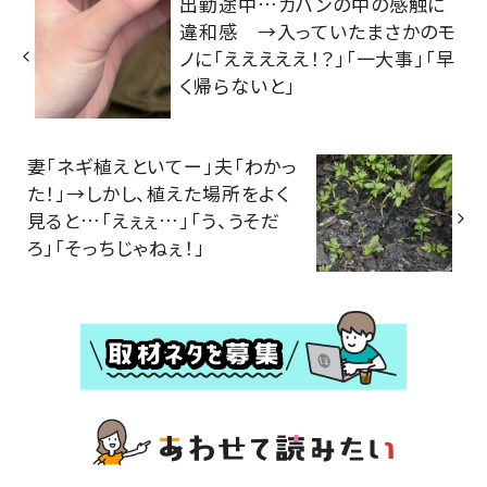
出勤途中…カバンの中の感触に
違和感 →入っていたまさかのモ
ノに「えええええ！？」「一大事」「早
く帰らないと」
妻「ネギ植えといてー」夫「わかっ
た！」→しかし、植えた場所をよく
見ると…「えぇぇ…」「う、うそだ
ろ」「そっちじゃねぇ！」