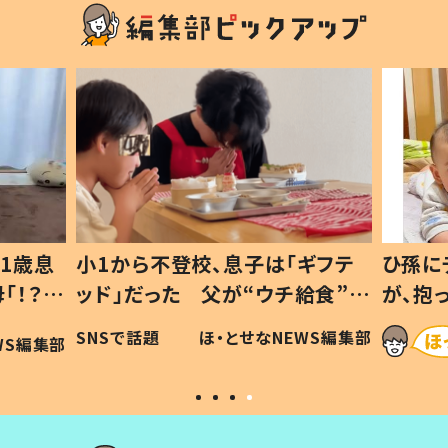
1歳息
小1から不登校、息子は「ギフテ
ひ孫に
「！？」
ッド」だった 父が“ウチ給食”を
が、抱
に「可愛
作り続ける理由とは #令和の親
「涙が
SNSで話題
ほ・とせなNEWS編集部
WS編集部
#令和の子
い」