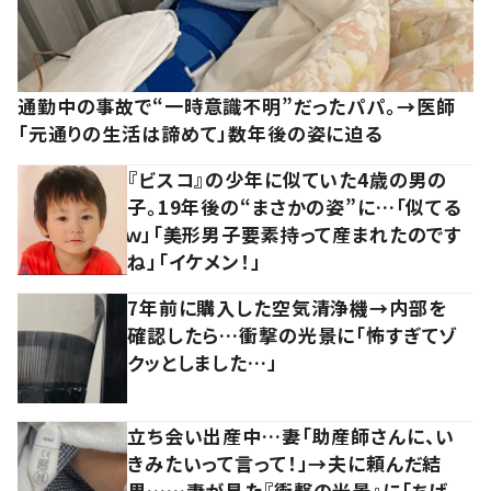
通勤中の事故で“一時意識不明”だったパパ。→医師
「元通りの生活は諦めて」数年後の姿に迫る
『ビスコ』の少年に似ていた4歳の男の
子。19年後の“まさかの姿”に…「似てる
ｗ」「美形男子要素持って産まれたのです
ね」「イケメン！」
7年前に購入した空気清浄機→内部を
確認したら…衝撃の光景に「怖すぎてゾ
クッとしました…」
立ち会い出産中…妻「助産師さんに、い
きみたいって言って！」→夫に頼んだ結
果……妻が見た『衝撃の光景』に「ちげ