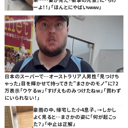
ーよ！！」「ほんとにやばいｗｗｗ」
日本のスーパーで…オーストラリア人男性「見つけち
ゃった」目を輝かせて持ってきた”まさかのモノ”に72
万表示「ウケるw」「すげえものみつけたねw」「買わず
にいられない！」
豪雨の中、帰宅した小4息子。→しかし
よく見ると…まさかの姿に「何が起こっ
た？」「中止は正解」