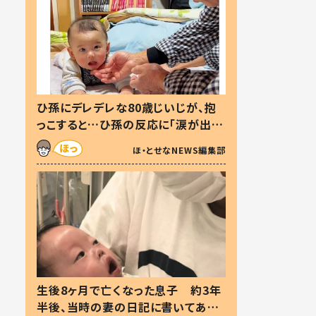
ひ孫にデレデレな80歳じいじが、抱
っこすると…ひ孫の反応に「涙が出ま
した」「可愛くて仕方ない」
ほ・とせなNEWS編集部
生後8ヶ月で亡くなった息子 約3年
半後、当時の妻の日記に書いてあっ