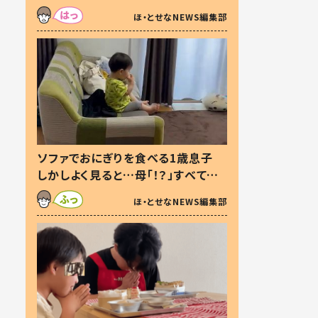
た本音とは
ほ・とせなNEWS編集部
ソファでおにぎりを食べる1歳息子
しかしよく見ると…母「！？」すべてを
察した母の投稿に「可愛いから許
ほ・とせなNEWS編集部
す！」「現行犯〜」