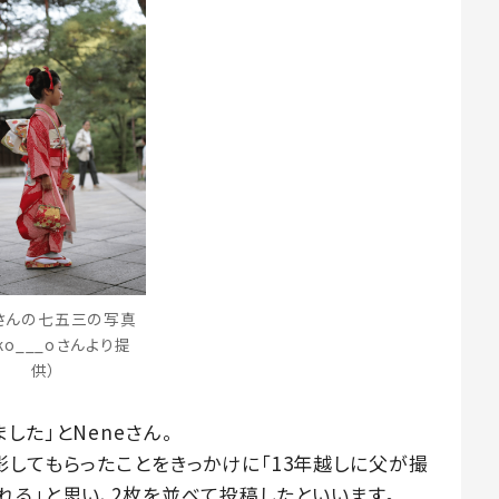
eさんの七五三の写真
.ko___oさんより提
供）
した」とNeneさん。
影してもらったことをきっかけに「13年越しに父が撮
れる」と思い、2枚を並べて投稿したといいます。