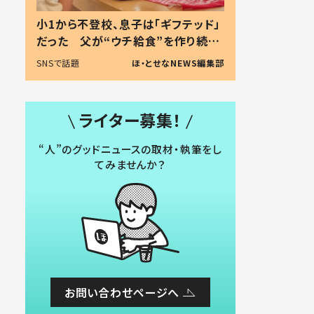
小1から不登校、息子は「ギフテッド」
だった 父が“ウチ給食”を作り続け
る理由とは #令和の親 #令和の子
SNSで話題
ほ・とせなNEWS編集部
ライター募集！
“人”のグッドニュースの取材・執筆をし
てみませんか？
お問い合わせページへ