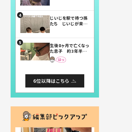
賛したお弁当に「美
味しそう」「お弁当す
ごい」
じいじを駅で待つ孫
たち じいじが来た
瞬間…！？「じいじイ
ケメン」「デレッデレ」
「嬉しくて可愛くてた
生後8ヶ月で亡くなっ
まらない」「幸せにな
た息子 約3年半
れる」
後、当時の妻の日記
に書いてあった本音
とは
6位以降はこちら