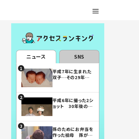
ニュース
SNS
平成7年に生まれた
双子…その29年後
の姿に「漫画みたい」
「素敵すぎる」
平成6年に撮った2シ
ョット 30年後の姿
に…「美男美女」「こ
んな夫婦になりた
い」
孫のためにお弁当を
作った祖母 孫が絶