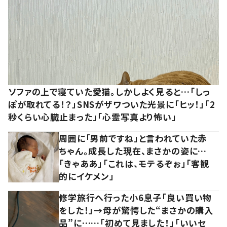
ソファの上で寝ていた愛猫。しかしよく見ると…「しっ
ぽが取れてる！？」SNSがザワついた光景に「ヒッ！」「2
秒くらい心臓止まった」「心霊写真より怖い」
周囲に「男前ですね」と言われていた赤
ちゃん。成長した現在、まさかの姿に…
「きゃああ」「これは、モテるぞぉ」「客観
的にイケメン」
修学旅行へ行った小6息子「良い買い物
をした！」→母が驚愕した“まさかの購入
品”に……「初めて見ました！」「いいセ