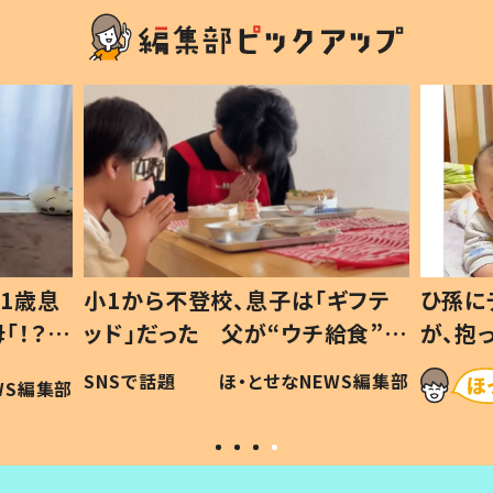
1歳息
小1から不登校、息子は「ギフテ
ひ孫に
「！？」
ッド」だった 父が“ウチ給食”を
が、抱
に「可愛
作り続ける理由とは #令和の親
「涙が
SNSで話題
ほ・とせなNEWS編集部
WS編集部
#令和の子
い」