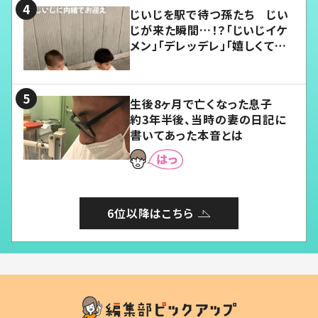
じいじを駅で待つ孫たち じい
じが来た瞬間…！？「じいじイケ
メン」「デレッデレ」「嬉しくて可
愛くてたまらない」「幸せになれ
る」
生後8ヶ月で亡くなった息子
約3年半後、当時の妻の日記に
書いてあった本音とは
6位以降はこちら