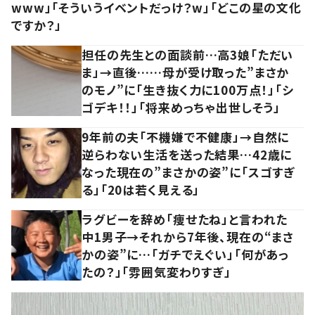
www」「そういうイベントだっけ？w」「どこの星の文化
ですか？」
担任の先生との面談前…高3娘「ただい
ま」→直後……母が受け取った”まさか
のモノ”に「生き抜く力に100万点！」「シ
ゴデキ！！」「将来めっちゃ出世しそう」
9年前の夫「不機嫌で不健康」→自然に
逆らわない生活を送った結果…42歳に
なった現在の”まさかの姿”に「スゴすぎ
る」「20は若く見える」
ラグビーを辞め「痩せたね」と言われた
中1男子→それから7年後、現在の“まさ
かの姿”に…「ガチでえぐい」「何があっ
たの？」「雰囲気変わりすぎ」