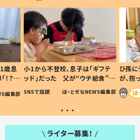
1歳息
小1から不登校、息子は「ギフテ
ひ孫に
「！？」
ッド」だった 父が“ウチ給食”を
が、抱
に「可愛
作り続ける理由とは #令和の親
「涙が
SNSで話題
ほ・とせなNEWS編集部
WS編集部
#令和の子
い」
ライター募集！