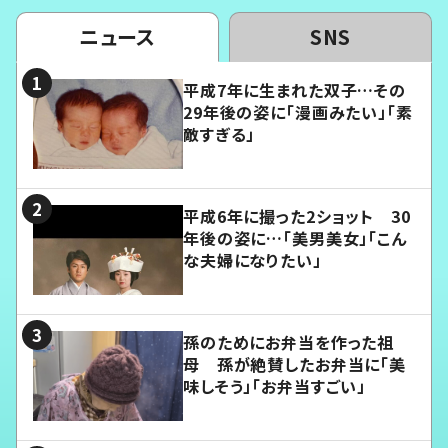
ニュース
SNS
平成7年に生まれた双子…その
29年後の姿に「漫画みたい」「素
敵すぎる」
平成6年に撮った2ショット 30
年後の姿に…「美男美女」「こん
な夫婦になりたい」
孫のためにお弁当を作った祖
母 孫が絶賛したお弁当に「美
味しそう」「お弁当すごい」