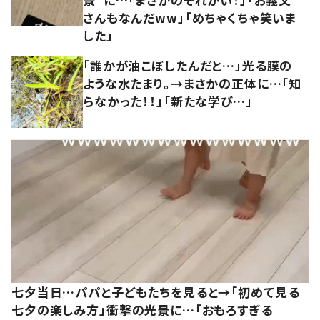
さんもなんだww」「めちゃくちゃ笑いま
した」
「誰かが油こぼしたんだと…」光る膜の
ような水たまり。→まさかの正体に…「知
らなかった！！」「新たな学び…」
七夕当日…パパと子どもたちを見ると→「初めて見る
七夕の楽しみ方」衝撃の光景に…「おもろすぎる