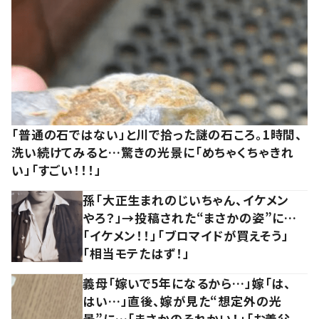
「普通の石ではない」と川で拾った謎の石ころ。1時間、
洗い続けてみると…驚きの光景に「めちゃくちゃきれ
い」「すごい！！！」
孫「大正生まれのじいちゃん、イケメン
やろ？」→投稿された“まさかの姿”に…
「イケメン！！」「ブロマイドが買えそう」
「相当モテたはず！」
義母「嫁いで5年になるから…」嫁「は、
はい…」直後、嫁が見た“想定外の光
景”に…「まさかのそれかい！」「お義父