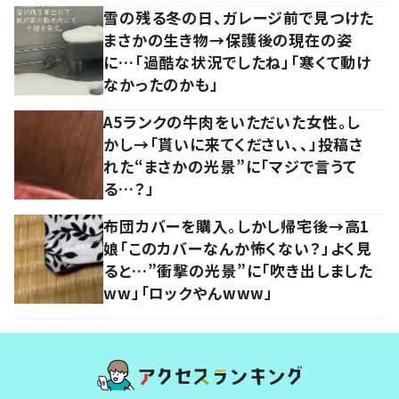
雪の残る冬の日、ガレージ前で見つけた
まさかの生き物→保護後の現在の姿
に…「過酷な状況でしたね」「寒くて動け
なかったのかも」
A5ランクの牛肉をいただいた女性。し
かし→「貰いに来てください、、」投稿さ
れた“まさかの光景”に「マジで言うて
る…？」
布団カバーを購入。しかし帰宅後→高1
娘「このカバーなんか怖くない？」よく見
ると…”衝撃の光景”に「吹き出しました
ww」「ロックやんwww」