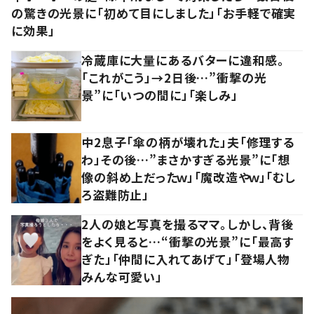
の驚きの光景に「初めて目にしました」「お手軽で確実
に効果」
冷蔵庫に大量にあるバターに違和感。
「これがこう」→2日後…”衝撃の光
景”に「いつの間に」「楽しみ」
中2息子「傘の柄が壊れた」夫「修理する
わ」その後…”まさかすぎる光景”に「想
像の斜め上だったｗ」「魔改造やｗ」「むし
ろ盗難防止」
2人の娘と写真を撮るママ。しかし、背後
をよく見ると…“衝撃の光景”に「最高す
ぎた」「仲間に入れてあげて」「登場人物
みんな可愛い」