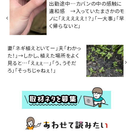
出勤途中…カバンの中の感触に
違和感 →入っていたまさかのモ
ノに「えええええ！？」「一大事」「早
く帰らないと」
妻「ネギ植えといてー」夫「わかっ
た！」→しかし、植えた場所をよく
見ると…「えぇぇ…」「う、うそだ
ろ」「そっちじゃねぇ！」