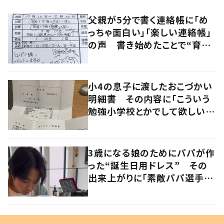
父親が5分で書く連絡帳に「め
っちゃ面白い」「楽しい連絡帳」
の声 書き始めたことで“育児
に変化”も
小4の息子に渡したおこづかい
明細書 その内容に「こういう
勉強小学校とかでして欲しい」
「社会勉強になりますね」の声
3歳になる娘のためにパパが作
った“誕生日用ドレス” その
出来上がりに「素敵パパ選手権
優勝」「パパさんカッコいい」の
声