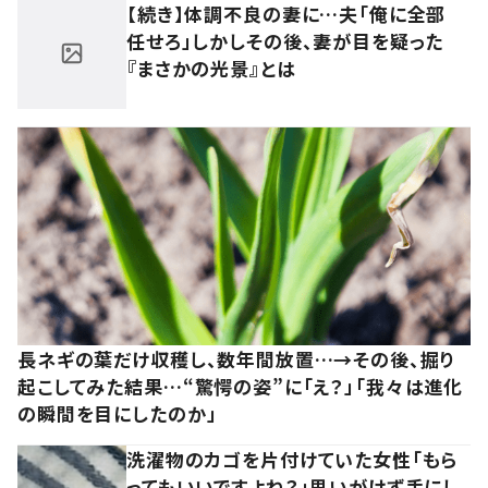
【続き】体調不良の妻に…夫「俺に全部
任せろ」しかしその後、妻が目を疑った
『まさかの光景』とは
長ネギの葉だけ収穫し、数年間放置…→その後、掘り
起こしてみた結果…“驚愕の姿”に「え？」「我々は進化
の瞬間を目にしたのか」
洗濯物のカゴを片付けていた女性「もら
ってもいいですよね？」思いがけず手にし