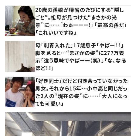
20歳の孫娘が帰省のたびにする“隠し
ごと”。祖母が見つけた“まさかの光
景”に……「わぁーーー！」「最高の孫だ」
「これいいですね」
母「刺青入れた」17歳息子「やばー！！」
脚を見ると…“まさかの姿”に277万表
示「違う意味でやばーー（笑）」「な、なる
ほど！！」
「好き同士」だけど付き合っていなかった
男女。それから15年…小中高と同じだっ
た2人の“現在の姿”に……「大人になっ
ても可愛い」