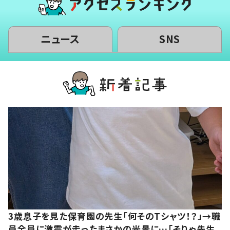
ニュース
SNS
3歳息子を見た保育園の先生「何そのTシャツ！？」→職
員全員に激震が走ったまさかの光景に…「そりゃ先生