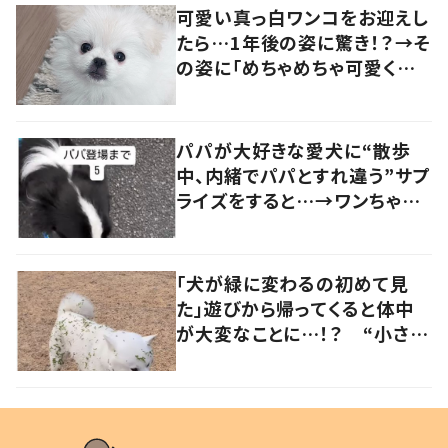
可愛い真っ白ワンコをお迎えし
たら…1年後の姿に驚き！？→そ
の姿に「めちゃめちゃ可愛くて
笑いました」「個性が光ってる」
の声
パパが大好きな愛犬に“散歩
中、内緒でパパとすれ違う”サプ
ライズをすると…→ワンちゃん
の反応に「可愛すぎる」「賢い
子」の声
「犬が緑に変わるの初めて見
た」遊びから帰ってくると体中
が大変なことに…！？ “小さい
秋を見つけた犬”が可愛い…！