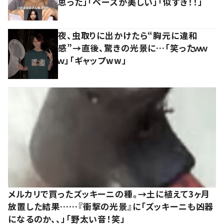
思った」「ベースが美しい」「似すぎ！！」
夜、虫取りに出かけたら“胸元に違和
感”→直後、驚きの光景に…「笑ったｗｗ
ｗ」「ギャップww」
メルカリで買ったズッキーニの種。→土に植えて3ヶ月
放置した結果……『衝撃の光景』に「ズッキーニも凶器
になるのか、、」「野太い音！笑」