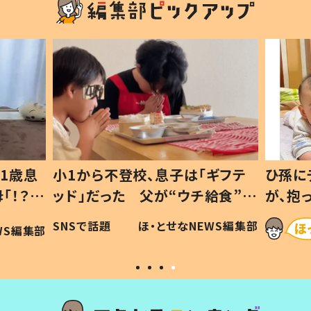
1歳息
小1から不登校、息子は「ギフテ
ひ孫に
「！？」
ッド」だった 父が“ウチ給食”を
が、抱
に「可愛
作り続ける理由とは #令和の親
「涙が
SNSで話題
ほ・とせなNEWS編集部
WS編集部
#令和の子
い」