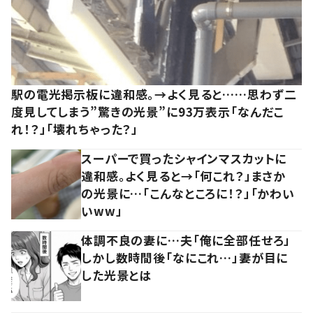
駅の電光掲示板に違和感。→よく見ると……思わず二
度見してしまう”驚きの光景”に93万表示「なんだこ
れ！？」「壊れちゃった？」
スーパーで買ったシャインマスカットに
違和感。よく見ると→「何これ？」まさか
の光景に…「こんなところに！？」「かわい
いww」
体調不良の妻に…夫「俺に全部任せろ」
しかし数時間後「なにこれ…」妻が目に
した光景とは