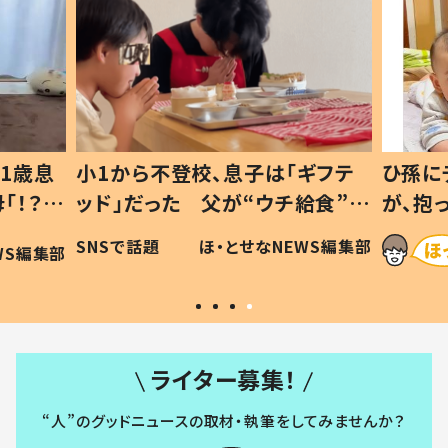
1歳息
小1から不登校、息子は「ギフテ
ひ孫に
「！？」
ッド」だった 父が“ウチ給食”を
が、抱
に「可愛
作り続ける理由とは #令和の親
「涙が
SNSで話題
ほ・とせなNEWS編集部
WS編集部
#令和の子
い」
ライター募集！
“人”のグッドニュースの取材・執筆をしてみませんか？