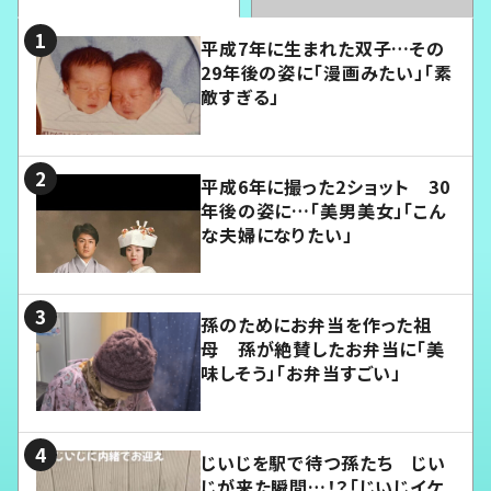
平成7年に生まれた双子…その
29年後の姿に「漫画みたい」「素
敵すぎる」
平成6年に撮った2ショット 30
年後の姿に…「美男美女」「こん
な夫婦になりたい」
孫のためにお弁当を作った祖
母 孫が絶賛したお弁当に「美
味しそう」「お弁当すごい」
じいじを駅で待つ孫たち じい
じが来た瞬間…！？「じいじイケ