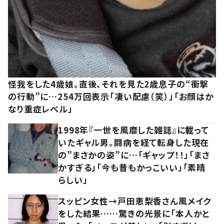
怪我をした4歳娘。直後、それを見た2歳息子の“衝撃
の行動”に…254万回表示「凄い配慮（笑）」「お顔はか
なり重症レベル」
1998年『一世を風靡した雑誌』に載って
いたギャル男。闘病を経て転身した現在
の”まさかの姿”に…「ギャップ！！」「まさ
かすぎる」「今も昔もかっこいい」「素晴
らしい」
スッピン女性→戸田恵梨香さん風メイク
をした結果……驚きの光景に「本人かと