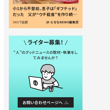
小1から不登校、息子は「ギフテッド」
だった 父が“ウチ給食”を作り続け
る理由とは #令和の親 #令和の子
SNSで話題
ほ・とせなNEWS編集部
ライター募集！
“人”のグッドニュースの取材・執筆をし
てみませんか？
お問い合わせページへ