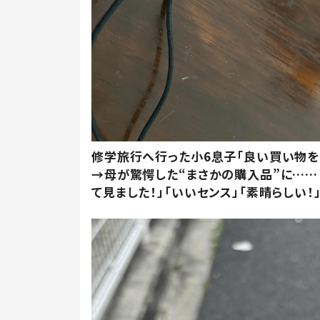
修学旅行へ行った小6息子「良い買い物を
→母が驚愕した“まさかの購入品”に……
て見ました！」「いいセンス」「素晴らしい！