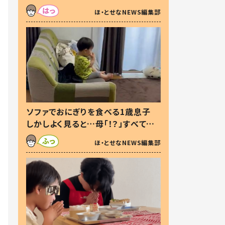
た本音とは
ほ・とせなNEWS編集部
ソファでおにぎりを食べる1歳息子
しかしよく見ると…母「！？」すべてを
察した母の投稿に「可愛いから許
ほ・とせなNEWS編集部
す！」「現行犯〜」