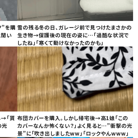
ツ”を購
雪の残る冬の日、ガレージ前で見つけたまさかの
と聞い
生き物→保護後の現在の姿に…「過酷な状況で
したね」「寒くて動けなかったのかも」
し→「貰
布団カバーを購入。しかし帰宅後→高1娘「この
の光
カバーなんか怖くない？」よく見ると…”衝撃の光
景”に「吹き出しましたww」「ロックやんwww」