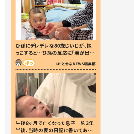
ひ孫にデレデレな80歳じいじが、抱
っこすると…ひ孫の反応に「涙が出ま
した」「可愛くて仕方ない」
ほ・とせなNEWS編集部
生後8ヶ月で亡くなった息子 約3年
半後、当時の妻の日記に書いてあっ