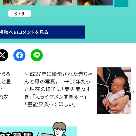
3 / 9
投稿へのコメントを見る
をうろ
平成27年に撮影された赤ちゃ
たと思
んと母の写真。 →10年たっ
い
た現在の様子に「美男美女す
れな
ぎ」「えっイケメンすぎる…」
「芸能界入ってほしい」