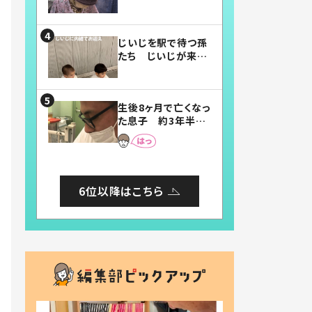
賛したお弁当に「美
味しそう」「お弁当す
ごい」
じいじを駅で待つ孫
たち じいじが来た
瞬間…！？「じいじイ
ケメン」「デレッデレ」
「嬉しくて可愛くてた
生後8ヶ月で亡くなっ
まらない」「幸せにな
た息子 約3年半
れる」
後、当時の妻の日記
に書いてあった本音
とは
6位以降はこちら