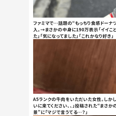
ファミマで…話題の“もっちり食感ドーナ
入。→まさかの中身に190万表示「イイこ
た」「気になってました」「これかなり好き」
A5ランクの牛肉をいただいた女性。しか
いに来てください、、」投稿された“まさか
景”に「マジで言うてる…？」