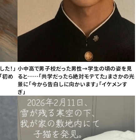
した！」
小中高で男子校だった男性→学生の頃の姿を見
「初め
ると……「共学だったら絶対モテてた」まさかの光
」
景に「今から告白しに向かいます」「イケメンす
ぎ」