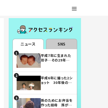
ニュース
SNS
平成7年に生まれた
双子…その29年後
の姿に「漫画みたい」
「素敵すぎる」
平成6年に撮った2シ
ョット 30年後の姿
に…「美男美女」「こ
んな夫婦になりた
い」
孫のためにお弁当を
作った祖母 孫が絶