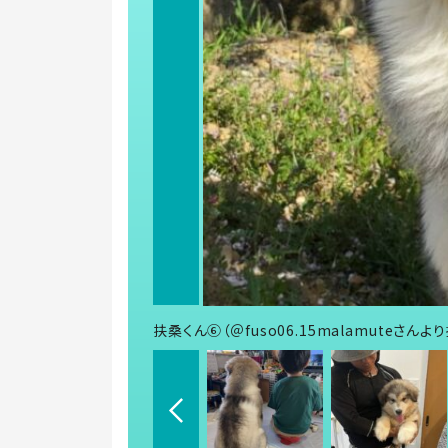
扶桑くん⑥（＠fuso06.15malamuteさんよ