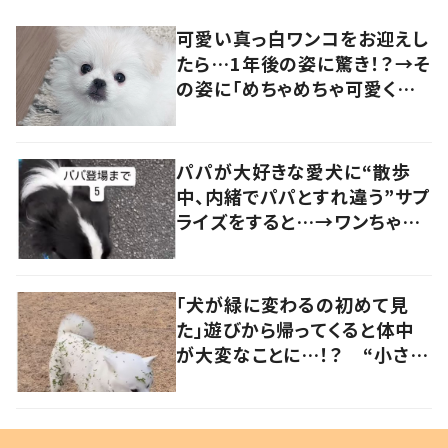
可愛い真っ白ワンコをお迎えし
たら…1年後の姿に驚き！？→そ
の姿に「めちゃめちゃ可愛くて
笑いました」「個性が光ってる」
の声
パパが大好きな愛犬に“散歩
中、内緒でパパとすれ違う”サプ
ライズをすると…→ワンちゃん
の反応に「可愛すぎる」「賢い
子」の声
「犬が緑に変わるの初めて見
た」遊びから帰ってくると体中
が大変なことに…！？ “小さい
秋を見つけた犬”が可愛い…！