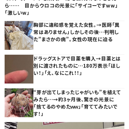
ら…… 目からウロコの光景に「サイコーですww」
「激しいw」
胸部に違和感を覚えた女性。→医師「異
常はありません」しかしその後…判明し
た”まさかの病”。女性の現在に迫る
ドラッグストアで目薬を購入→目薬とは
別に渡されたものに…180万表示「ほし
い！」「え、なにこれ！！」
“芽が出てしまったじゃがいも”を植えて
みたら…→約3ヶ月後、驚きの光景に
「捨てるのやめたｗｗ」「育ててみたいで
す！」