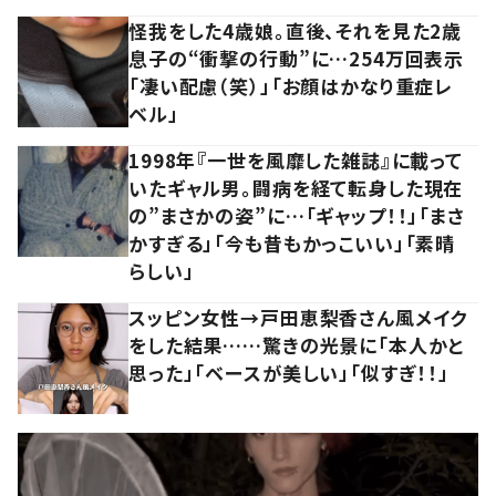
怪我をした4歳娘。直後、それを見た2歳
息子の“衝撃の行動”に…254万回表示
「凄い配慮（笑）」「お顔はかなり重症レ
ベル」
1998年『一世を風靡した雑誌』に載って
いたギャル男。闘病を経て転身した現在
の”まさかの姿”に…「ギャップ！！」「まさ
かすぎる」「今も昔もかっこいい」「素晴
らしい」
スッピン女性→戸田恵梨香さん風メイク
をした結果……驚きの光景に「本人かと
思った」「ベースが美しい」「似すぎ！！」