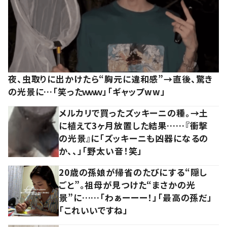
夜、虫取りに出かけたら“胸元に違和感”→直後、驚き
の光景に…「笑ったｗｗｗ」「ギャップww」
メルカリで買ったズッキーニの種。→土
に植えて3ヶ月放置した結果……『衝撃
の光景』に「ズッキーニも凶器になるの
か、、」「野太い音！笑」
20歳の孫娘が帰省のたびにする“隠し
ごと”。祖母が見つけた“まさかの光
景”に……「わぁーーー！」「最高の孫だ」
「これいいですね」