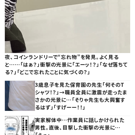
夜、コインランドリーで“忘れ物”を発見。よく見る
と……「はぁ？」衝撃の光景に「エーッ！？」「なぜ落ちて
る？」「どこで忘れたことに気づくの？」
3歳息子を見た保育園の先生「何そのT
シャツ！？」→職員全員に激震が走ったま
さかの光景に…「そりゃ先生も大興奮す
るはず」「すげーー！！」
実家解体中…作業員に話しかけられた
男性。直後、目撃した衝撃の光景に…
「えっ」