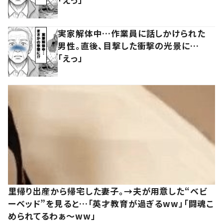
実家解体中…作業員に話しかけられた
男性。直後、目撃した衝撃の光景に…
「えっ」
里帰り出産から帰宅した妻子。→夫が用意した“ベビ
ーベッド”を見ると…「英才教育が過ぎるww」「闘魂こ
められてるわぁ～ww」