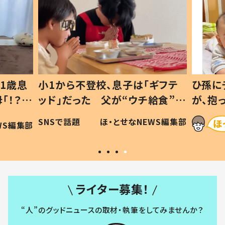
1歳息
小1から不登校、息子は「ギフテ
ひ孫に
「！？」
ッド」だった 父が“ウチ給食”を
が、抱
に「可愛
作り続ける理由とは #令和の親
「涙が
SNSで話題
ほ・とせなNEWS編集部
WS編集部
#令和の子
い」
ライター募集！
“人”のグッドニュースの取材・執筆をしてみませんか？