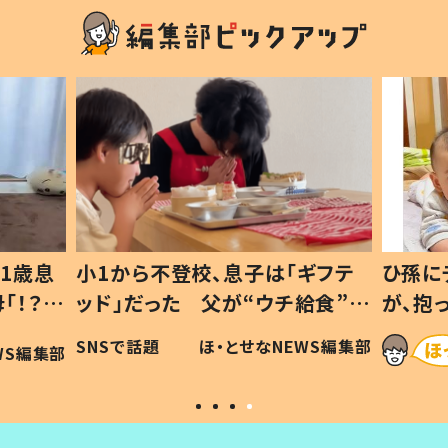
1歳息
小1から不登校、息子は「ギフテ
ひ孫に
「！？」
ッド」だった 父が“ウチ給食”を
が、抱
に「可愛
作り続ける理由とは #令和の親
「涙が
SNSで話題
ほ・とせなNEWS編集部
WS編集部
#令和の子
い」