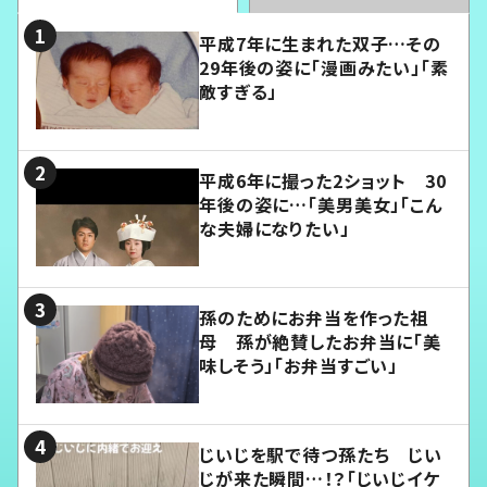
平成7年に生まれた双子…その
29年後の姿に「漫画みたい」「素
敵すぎる」
平成6年に撮った2ショット 30
年後の姿に…「美男美女」「こん
な夫婦になりたい」
孫のためにお弁当を作った祖
母 孫が絶賛したお弁当に「美
味しそう」「お弁当すごい」
じいじを駅で待つ孫たち じい
じが来た瞬間…！？「じいじイケ