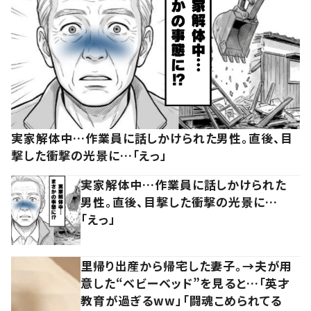
実家解体中…作業員に話しかけられた男性。直後、目
撃した衝撃の光景に…「えっ」
実家解体中…作業員に話しかけられた
男性。直後、目撃した衝撃の光景に…
「えっ」
里帰り出産から帰宅した妻子。→夫が用
意した“ベビーベッド”を見ると…「英才
教育が過ぎるww」「闘魂こめられてる