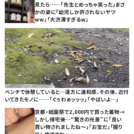
見たら……「先生とめっちゃ笑った」まさ
かの姿に「幼児しか許されないヤツ
ww」「大渋滞すぎるw」
ベンチで休憩していると…遠方に違和感。その後、近付
いてきたモノに……「ぐぅわぁッッッ」「やばいよ…」
京都・祇園祭で2,000円で買った着物→
しかし帰宅後…“驚きの光景”に「良い
買い物されましたね～」「お宝だ」「掘り