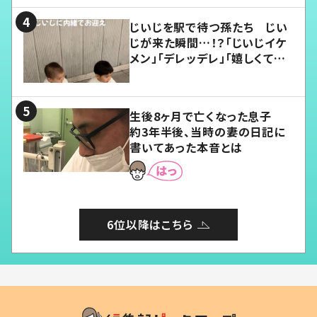
じいじを駅で待つ孫たち じい
じが来た瞬間…！？「じいじイケ
メン」「デレッデレ」「嬉しくて可
愛くてたまらない」「幸せになれ
る」
生後8ヶ月で亡くなった息子
約3年半後、当時の妻の日記に
書いてあった本音とは
6位以降はこちら