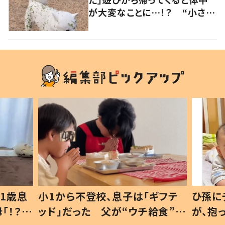
が大変なことに…！？ “小さい
秋を見つけた犬”が可愛い…！
1歳息
小1から不登校、息子は「ギフテ
ひ孫に
「！？」
ッド」だった 父が“ウチ給食”を
が、抱