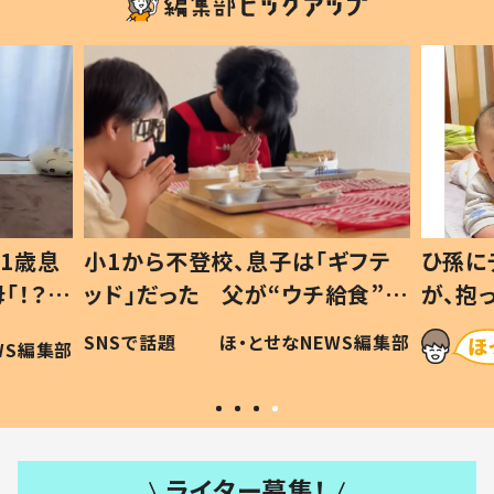
1歳息
小1から不登校、息子は「ギフテ
ひ孫に
「！？」
ッド」だった 父が“ウチ給食”を
が、抱
に「可愛
作り続ける理由とは #令和の親
「涙が
SNSで話題
ほ・とせなNEWS編集部
WS編集部
#令和の子
い」
ライター募集！