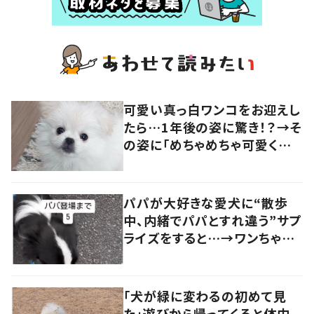
可愛い真っ白ワンコをお迎えし
たら…1年後の姿に驚き！？→そ
の姿に「めちゃめちゃ可愛くて
笑いました」「個性が光ってる」
の声
パパが大好きな愛犬に“散歩
中、内緒でパパとすれ違う”サプ
ライズをすると…→ワンちゃん
の反応に「可愛すぎる」「賢い
子」の声
「犬が緑に変わるの初めて見
た」遊びから帰ってくると体中