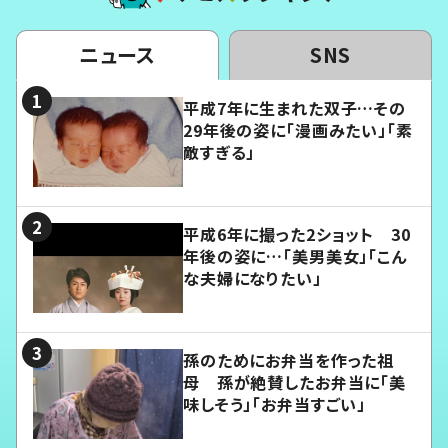
ニュース
SNS
平成7年に生まれた双子…その
29年後の姿に「漫画みたい」「素
敵すぎる」
平成6年に撮った2ショット 30
年後の姿に…「美男美女」「こん
な夫婦になりたい」
孫のためにお弁当を作った祖
母 孫が絶賛したお弁当に「美
味しそう」「お弁当すごい」