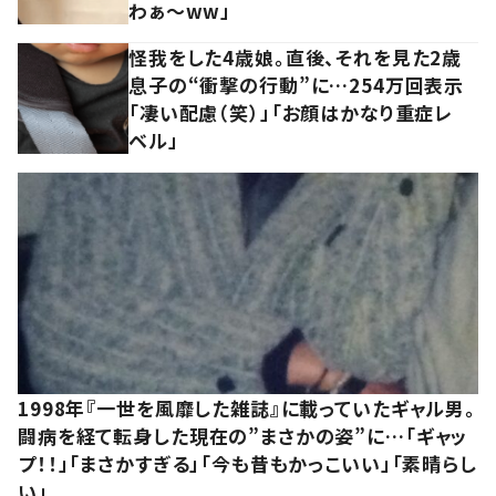
わぁ～ww」
怪我をした4歳娘。直後、それを見た2歳
息子の“衝撃の行動”に…254万回表示
「凄い配慮（笑）」「お顔はかなり重症レ
ベル」
1998年『一世を風靡した雑誌』に載っていたギャル男。
闘病を経て転身した現在の”まさかの姿”に…「ギャッ
プ！！」「まさかすぎる」「今も昔もかっこいい」「素晴らし
い」