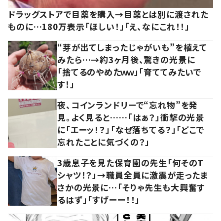
ドラッグストアで目薬を購入→目薬とは別に渡された
ものに…180万表示「ほしい！」「え、なにこれ！！」
“芽が出てしまったじゃがいも”を植えて
みたら…→約3ヶ月後、驚きの光景に
「捨てるのやめたｗｗ」「育ててみたいで
す！」
夜、コインランドリーで“忘れ物”を発
見。よく見ると……「はぁ？」衝撃の光景
に「エーッ！？」「なぜ落ちてる？」「どこで
忘れたことに気づくの？」
3歳息子を見た保育園の先生「何そのT
シャツ！？」→職員全員に激震が走ったま
さかの光景に…「そりゃ先生も大興奮す
るはず」「すげーー！！」