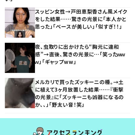
スッピン女性→戸田恵梨香さん風メイク
をした結果……驚きの光景に「本人かと
思った」「ベースが美しい」「似すぎ！！」
夜、虫取りに出かけたら“胸元に違和
感”→直後、驚きの光景に…「笑ったｗｗ
ｗ」「ギャップww」
メルカリで買ったズッキーニの種。→土
に植えて3ヶ月放置した結果……『衝撃
の光景』に「ズッキーニも凶器になるの
か、、」「野太い音！笑」