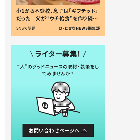
小1から不登校、息子は「ギフテッド」
だった 父が“ウチ給食”を作り続け
る理由とは #令和の親 #令和の子
SNSで話題
ほ・とせなNEWS編集部
ライター募集！
“人”のグッドニュースの取材・執筆をし
てみませんか？
お問い合わせページへ