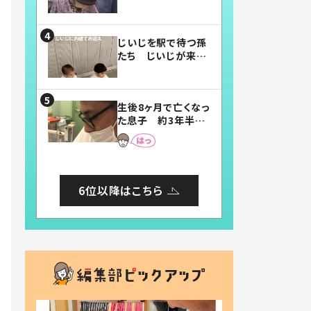
賛したお弁当に「美
味しそう」「お弁当す
ごい」
じいじを駅で待つ孫
たち じいじが来た
瞬間…！？「じいじイ
ケメン」「デレッデレ」
「嬉しくて可愛くてた
生後8ヶ月で亡くなっ
まらない」「幸せにな
た息子 約3年半
れる」
後、当時の妻の日記
に書いてあった本音
とは
6位以降はこちら