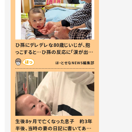
ひ孫にデレデレな80歳じいじが、抱
っこすると…ひ孫の反応に「涙が出ま
した」「可愛くて仕方ない」
ほ・とせなNEWS編集部
生後8ヶ月で亡くなった息子 約3年
半後、当時の妻の日記に書いてあっ