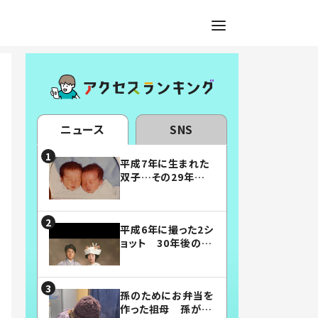
ニュース
SNS
平成7年に生まれた
双子…その29年後
の姿に「漫画みたい」
「素敵すぎる」
平成6年に撮った2シ
ョット 30年後の姿
に…「美男美女」「こ
んな夫婦になりた
い」
孫のためにお弁当を
作った祖母 孫が絶