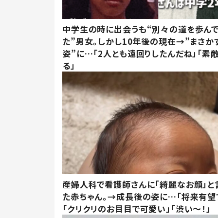
中学生の時に出会うも“別々の道を歩ん
た”男女。しかし10年後の現在→”まさか
姿”に…「2人とも遠回りしたんだね」「素
る」
産婦人科で看護師さんに「綺麗なお顔」と
た赤ちゃん。→成長後の姿に…「将来有望
「クリクリのお目目で可愛い」「渋い～！」