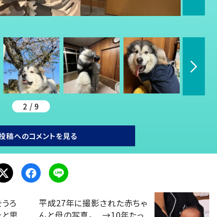
2 / 9
投稿へのコメントを見る
をうろ
平成27年に撮影された赤ちゃ
たと思
んと母の写真。 →10年たっ