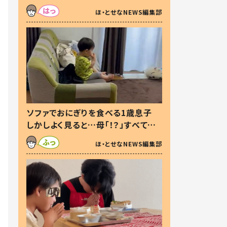
た本音とは
ほ・とせなNEWS編集部
ソファでおにぎりを食べる1歳息子
しかしよく見ると…母「！？」すべてを
察した母の投稿に「可愛いから許
ほ・とせなNEWS編集部
す！」「現行犯〜」