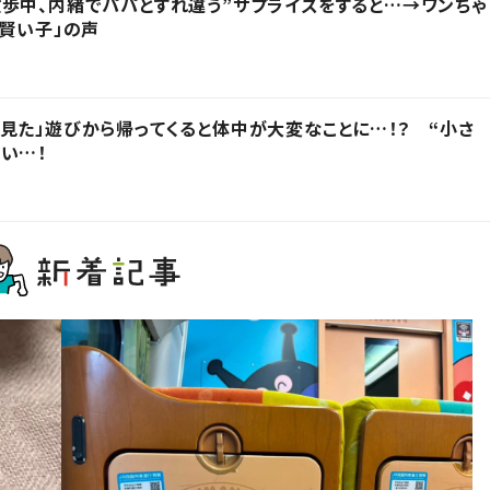
歩中、内緒でパパとすれ違う”サプライズをすると…→ワンちゃ
「賢い子」の声
見た」遊びから帰ってくると体中が大変なことに…！？ “小さ
い…！