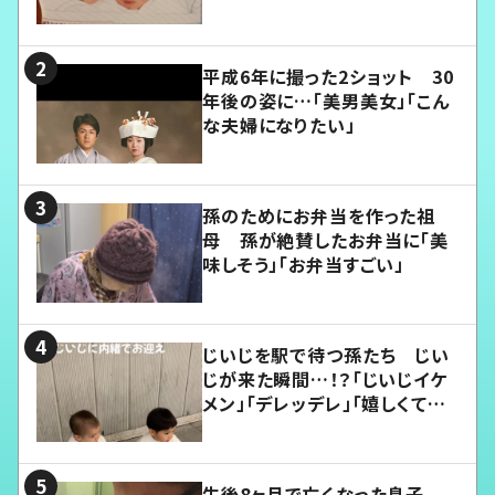
平成6年に撮った2ショット 30
年後の姿に…「美男美女」「こん
な夫婦になりたい」
孫のためにお弁当を作った祖
母 孫が絶賛したお弁当に「美
味しそう」「お弁当すごい」
じいじを駅で待つ孫たち じい
じが来た瞬間…！？「じいじイケ
メン」「デレッデレ」「嬉しくて可
愛くてたまらない」「幸せになれ
る」
生後8ヶ月で亡くなった息子