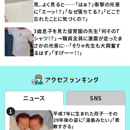
見。よく見ると……「はぁ？」衝撃の光景
に「エーッ！？」「なぜ落ちてる？」「どこで
忘れたことに気づくの？」
3歳息子を見た保育園の先生「何そのT
シャツ！？」→職員全員に激震が走ったま
さかの光景に…「そりゃ先生も大興奮す
るはず」「すげーー！！」
ニュース
SNS
平成7年に生まれた双子…その
29年後の姿に「漫画みたい」「素
敵すぎる」