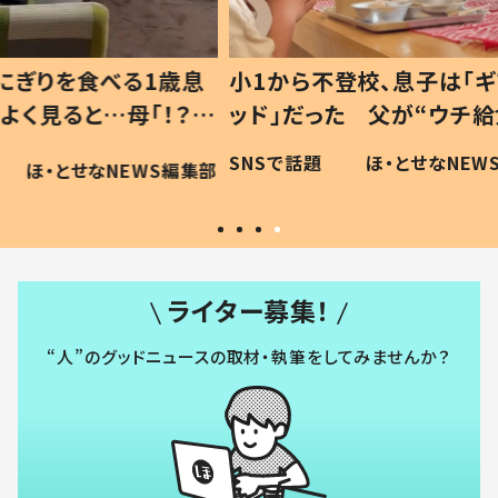
1歳息
小1から不登校、息子は「ギフテ
ひ孫に
「！？」
ッド」だった 父が“ウチ給食”を
が、抱
に「可愛
作り続ける理由とは #令和の親
「涙が
SNSで話題
ほ・とせなNEWS編集部
WS編集部
#令和の子
い」
ライター募集！
“人”のグッドニュースの取材・執筆をしてみませんか？