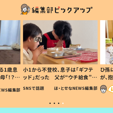
1歳息
小1から不登校、息子は「ギフテ
ひ孫に
「！？」
ッド」だった 父が“ウチ給食”を
が、抱
に「可愛
作り続ける理由とは #令和の親
「涙が
SNSで話題
ほ・とせなNEWS編集部
WS編集部
#令和の子
い」