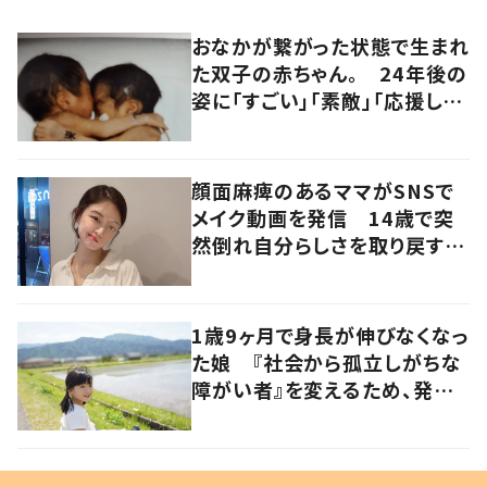
おなかが繋がった状態で生まれ
た双子の赤ちゃん。 24年後の
姿に「すごい」「素敵」「応援して
います」
顔面麻痺のあるママがSNSで
メイク動画を発信 14歳で突
然倒れ自分らしさを取り戻すま
で
1歳9ヶ月で身長が伸びなくなっ
た娘 『社会から孤立しがちな
障がい者』を変えるため、発信
を続ける母と娘に迫る