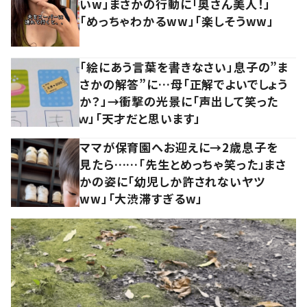
いw」まさかの行動に「奥さん美人！」
「めっちゃわかるww」「楽しそうww」
「絵にあう言葉を書きなさい」息子の”ま
さかの解答”に…母「正解でよいでしょう
か？」→衝撃の光景に「声出して笑った
ｗ」「天才だと思います」
ママが保育園へお迎えに→2歳息子を
見たら……「先生とめっちゃ笑った」まさ
かの姿に「幼児しか許されないヤツ
ww」「大渋滞すぎるw」