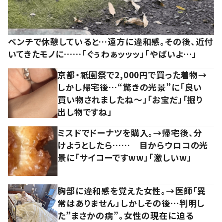
ベンチで休憩していると…遠方に違和感。その後、近付
いてきたモノに……「ぐぅわぁッッッ」「やばいよ…」
京都・祇園祭で2,000円で買った着物→
しかし帰宅後…“驚きの光景”に「良い
買い物されましたね～」「お宝だ」「掘り
出し物ですね」
ミスドでドーナツを購入。→帰宅後、分
けようとしたら…… 目からウロコの光
景に「サイコーですww」「激しいw」
胸部に違和感を覚えた女性。→医師「異
常はありません」しかしその後…判明し
た”まさかの病”。女性の現在に迫る