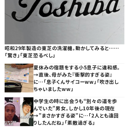
昭和29年製造の東芝の洗濯機。動かしてみると……
「驚き」「東芝恐るべし」
夏休みの宿題をする小5息子に違和感。
→直後、母がみた『衝撃的すぎる姿』
に…「息子くんサイコーww」「吹き出し
ちゃいましたww」
中学生の時に出会うも“別々の道を歩
んでいた”男女。しかし10年後の現在
→”まさかすぎる姿”に…「2人とも遠回
りしたんだね」「素敵過ぎる」