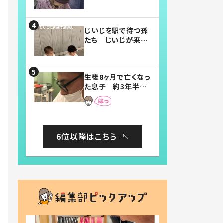
賛したお弁当に「美
味しそう」「お弁当す
ごい」
じいじを駅で待つ孫
たち じいじが来た
瞬間…！？「じいじイ
ケメン」「デレッデレ」
「嬉しくて可愛くてた
生後8ヶ月で亡くなっ
まらない」「幸せにな
た息子 約3年半
れる」
後、当時の妻の日記
に書いてあった本音
とは
6位以降はこちら