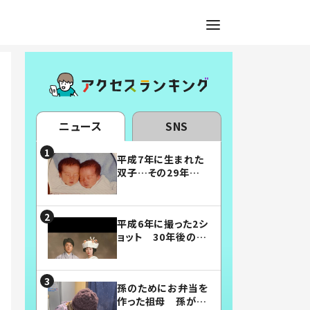
ニュース
SNS
平成7年に生まれた
双子…その29年後
の姿に「漫画みたい」
「素敵すぎる」
平成6年に撮った2シ
ョット 30年後の姿
に…「美男美女」「こ
んな夫婦になりた
い」
孫のためにお弁当を
作った祖母 孫が絶