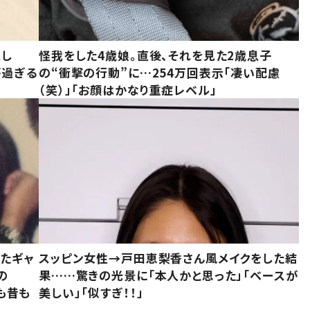
意し
怪我をした4歳娘。直後、それを見た2歳息子
が過ぎる
の“衝撃の行動”に…254万回表示「凄い配慮
（笑）」「お顔はかなり重症レベル」
いたギャ
スッピン女性→戸田恵梨香さん風メイクをした結
の
果……驚きの光景に「本人かと思った」「ベースが
今も昔も
美しい」「似すぎ！！」