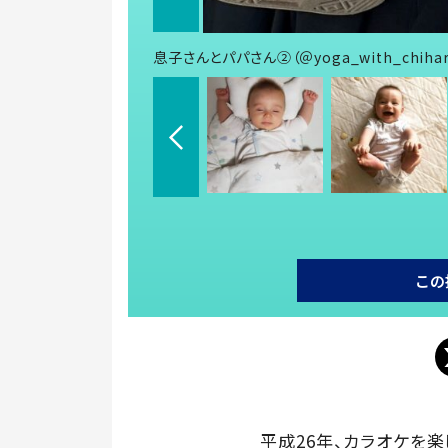
息子さんとパパさん②（＠yoga_with_chih
この
平成26年、カラオケを楽