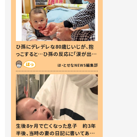
ひ孫にデレデレな80歳じいじが、抱
っこすると…ひ孫の反応に「涙が出ま
した」「可愛くて仕方ない」
ほ・とせなNEWS編集部
生後8ヶ月で亡くなった息子 約3年
半後、当時の妻の日記に書いてあっ