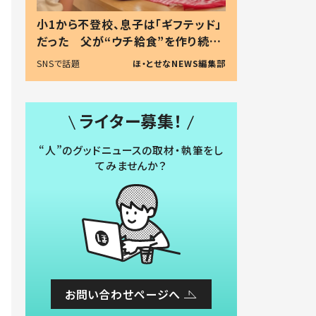
小1から不登校、息子は「ギフテッド」
だった 父が“ウチ給食”を作り続け
る理由とは #令和の親 #令和の子
SNSで話題
ほ・とせなNEWS編集部
ライター募集！
“人”のグッドニュースの取材・執筆をし
てみませんか？
お問い合わせページへ