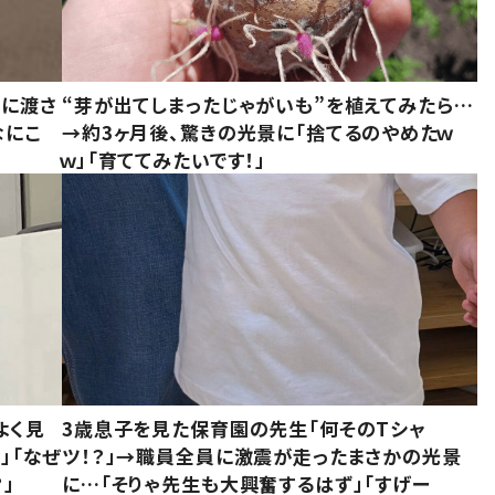
別に渡さ
“芽が出てしまったじゃがいも”を植えてみたら…
なにこ
→約3ヶ月後、驚きの光景に「捨てるのやめたｗ
ｗ」「育ててみたいです！」
よく見
3歳息子を見た保育園の先生「何そのTシャ
」「なぜ
ツ！？」→職員全員に激震が走ったまさかの光景
」
に…「そりゃ先生も大興奮するはず」「すげー