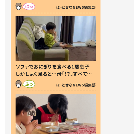
た本音とは
ほ・とせなNEWS編集部
ソファでおにぎりを食べる1歳息子
しかしよく見ると…母「！？」すべてを
察した母の投稿に「可愛いから許
ほ・とせなNEWS編集部
す！」「現行犯〜」