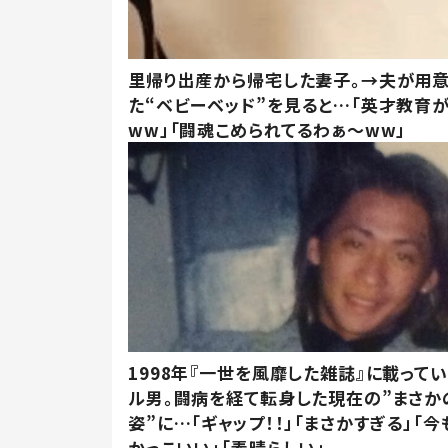
里帰り出産から帰宅した妻子。→夫が用
た“ベビーベッド”を見ると…「英才教育
ww」「闘魂こめられてるわぁ～ww」
1998年『一世を風靡した雑誌』に載って
ル男。闘病を経て転身した現在の”まさか
姿”に…「ギャップ！！」「まさかすぎる」「
かっこいい」「素晴らしい」