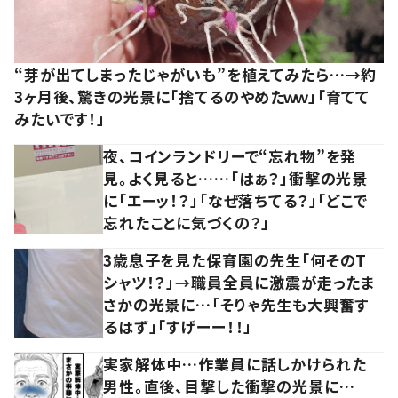
“芽が出てしまったじゃがいも”を植えてみたら…→約
3ヶ月後、驚きの光景に「捨てるのやめたｗｗ」「育てて
みたいです！」
夜、コインランドリーで“忘れ物”を発
見。よく見ると……「はぁ？」衝撃の光景
に「エーッ！？」「なぜ落ちてる？」「どこで
忘れたことに気づくの？」
3歳息子を見た保育園の先生「何そのT
シャツ！？」→職員全員に激震が走ったま
さかの光景に…「そりゃ先生も大興奮す
るはず」「すげーー！！」
実家解体中…作業員に話しかけられた
男性。直後、目撃した衝撃の光景に…