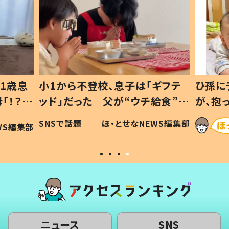
1歳息
小1から不登校、息子は「ギフテ
ひ孫に
「！？」
ッド」だった 父が“ウチ給食”を
が、抱
に「可愛
作り続ける理由とは #令和の親
「涙が
SNSで話題
ほ・とせなNEWS編集部
WS編集部
#令和の子
い」
ニュース
SNS