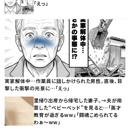
「えっ」
実家解体中…作業員に話しかけられた男性。直後、目
撃した衝撃の光景に…「えっ」
里帰り出産から帰宅した妻子。→夫が用
意した“ベビーベッド”を見ると…「英才
教育が過ぎるww」「闘魂こめられてる
わぁ～ww」