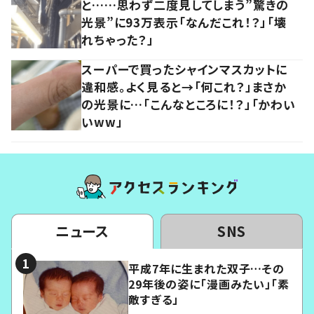
と……思わず二度見してしまう”驚きの
光景”に93万表示「なんだこれ！？」「壊
れちゃった？」
スーパーで買ったシャインマスカットに
違和感。よく見ると→「何これ？」まさか
の光景に…「こんなところに！？」「かわい
いww」
ニュース
SNS
平成7年に生まれた双子…その
29年後の姿に「漫画みたい」「素
敵すぎる」