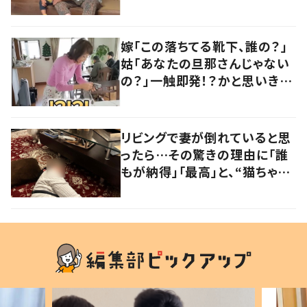
に「口悪いけど可愛い」の声
嫁「この落ちてる靴下、誰の？」
姑「あなたの旦那さんじゃない
の？」一触即発！？かと思いき
や…持ち主が判明し「声だして
大爆笑しちゃった」
リビングで妻が倒れていると思
ったら…その驚きの理由に「誰
もが納得」「最高」と、“猫ちゃん
好きユーザー”からの共感集ま
る！