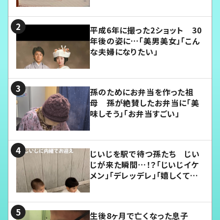
平成6年に撮った2ショット 30
年後の姿に…「美男美女」「こん
な夫婦になりたい」
孫のためにお弁当を作った祖
母 孫が絶賛したお弁当に「美
味しそう」「お弁当すごい」
じいじを駅で待つ孫たち じい
じが来た瞬間…！？「じいじイケ
メン」「デレッデレ」「嬉しくて可
愛くてたまらない」「幸せになれ
る」
生後8ヶ月で亡くなった息子