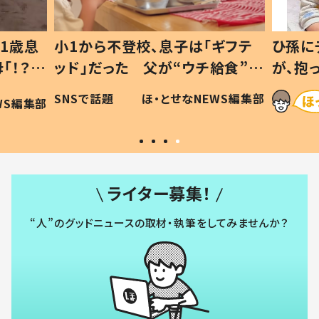
1歳息
小1から不登校、息子は「ギフテ
ひ孫に
「！？」
ッド」だった 父が“ウチ給食”を
が、抱
に「可愛
作り続ける理由とは #令和の親
「涙が
SNSで話題
ほ・とせなNEWS編集部
WS編集部
#令和の子
い」
ライター募集！
“人”のグッドニュースの取材・執筆をしてみませんか？