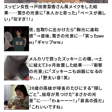
スッピン女性→戸田恵梨香さん風メイクをした結
果……驚きの光景に「本人かと思った」「ベースが美し
い」「似すぎ！！」
夜、虫取りに出かけたら“胸元に違和
感”→直後、驚きの光景に…「笑ったｗｗ
ｗ」「ギャップww」
メルカリで買ったズッキーニの種。→土
に植えて3ヶ月放置した結果……『衝撃
の光景』に「ズッキーニも凶器になるの
か、、」「野太い音！笑」
20歳の孫娘が帰省のたびにする“隠し
ごと”。祖母が見つけた“まさかの光
景”に……「わぁーーー！」「最高の孫だ」
「これいいですね」