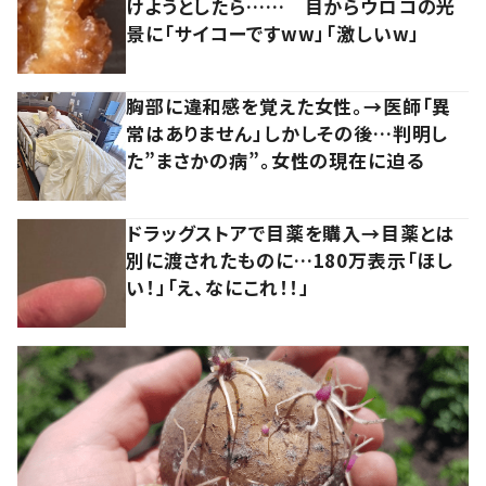
けようとしたら…… 目からウロコの光
景に「サイコーですww」「激しいw」
胸部に違和感を覚えた女性。→医師「異
常はありません」しかしその後…判明し
た”まさかの病”。女性の現在に迫る
ドラッグストアで目薬を購入→目薬とは
別に渡されたものに…180万表示「ほし
い！」「え、なにこれ！！」