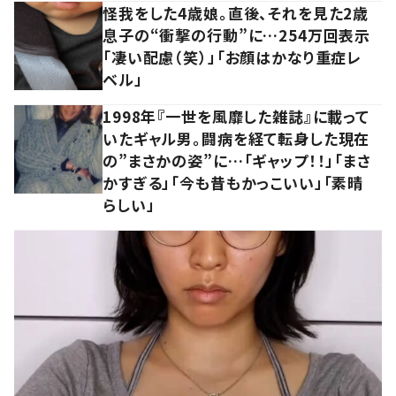
怪我をした4歳娘。直後、それを見た2歳
息子の“衝撃の行動”に…254万回表示
「凄い配慮（笑）」「お顔はかなり重症レ
ベル」
1998年『一世を風靡した雑誌』に載って
いたギャル男。闘病を経て転身した現在
の”まさかの姿”に…「ギャップ！！」「まさ
かすぎる」「今も昔もかっこいい」「素晴
らしい」