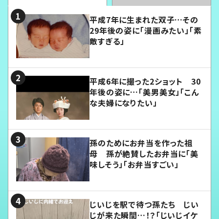
平成7年に生まれた双子…その
29年後の姿に「漫画みたい」「素
敵すぎる」
平成6年に撮った2ショット 30
年後の姿に…「美男美女」「こん
な夫婦になりたい」
孫のためにお弁当を作った祖
母 孫が絶賛したお弁当に「美
味しそう」「お弁当すごい」
じいじを駅で待つ孫たち じい
じが来た瞬間…！？「じいじイケ