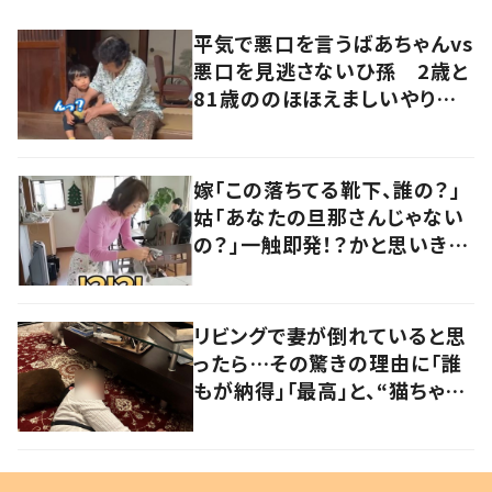
平気で悪口を言うばあちゃんvs
悪口を見逃さないひ孫 2歳と
81歳ののほほえましいやり取り
に「口悪いけど可愛い」の声
嫁「この落ちてる靴下、誰の？」
姑「あなたの旦那さんじゃない
の？」一触即発！？かと思いき
や…持ち主が判明し「声だして
大爆笑しちゃった」
リビングで妻が倒れていると思
ったら…その驚きの理由に「誰
もが納得」「最高」と、“猫ちゃん
好きユーザー”からの共感集ま
る！