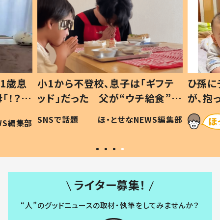
1歳息
小1から不登校、息子は「ギフテ
ひ孫に
「！？」
ッド」だった 父が“ウチ給食”を
が、抱
に「可愛
作り続ける理由とは #令和の親
「涙が
SNSで話題
ほ・とせなNEWS編集部
WS編集部
#令和の子
い」
ライター募集！
“人”のグッドニュースの取材・執筆をしてみませんか？