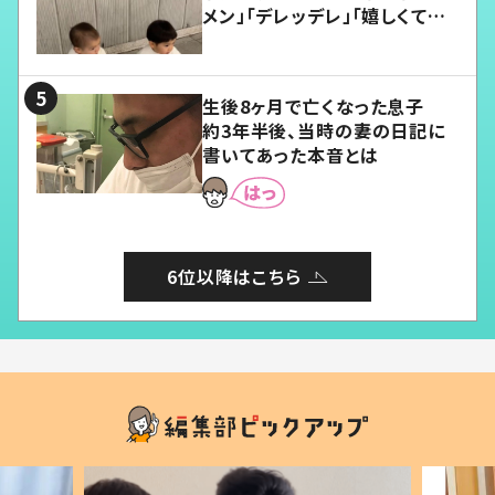
メン」「デレッデレ」「嬉しくて可
愛くてたまらない」「幸せになれ
る」
生後8ヶ月で亡くなった息子
約3年半後、当時の妻の日記に
書いてあった本音とは
6位以降はこちら