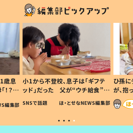
1歳息
小1から不登校、息子は「ギフテ
ひ孫に
「！？」
ッド」だった 父が“ウチ給食”を
が、抱
に「可愛
作り続ける理由とは #令和の親
「涙が
SNSで話題
ほ・とせなNEWS編集部
WS編集部
#令和の子
い」