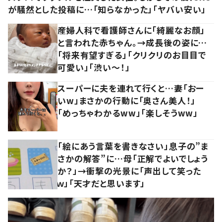
が騒然とした投稿に…「知らなかった」「ヤバい安い」
産婦人科で看護師さんに「綺麗なお顔」
と言われた赤ちゃん。→成長後の姿に…
「将来有望すぎる」「クリクリのお目目で
可愛い」「渋い～！」
スーパーに夫を連れて行くと…妻「おー
いw」まさかの行動に「奥さん美人！」
「めっちゃわかるww」「楽しそうww」
「絵にあう言葉を書きなさい」息子の”ま
さかの解答”に…母「正解でよいでしょう
か？」→衝撃の光景に「声出して笑った
ｗ」「天才だと思います」