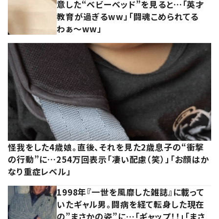
意した“ベビーベッド”を見ると…「英才
教育が過ぎるww」「闘魂こめられてる
わぁ～ww」
怪我をした4歳娘。直後、それを見た2歳息子の“衝撃
の行動”に…254万回表示「凄い配慮（笑）」「お顔はか
なり重症レベル」
1998年『一世を風靡した雑誌』に載って
いたギャル男。闘病を経て転身した現在
の”まさかの姿”に…「ギャップ！！」「まさ