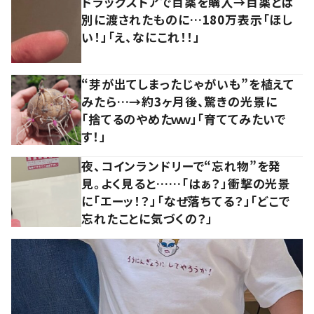
ドラッグストアで目薬を購入→目薬とは
別に渡されたものに…180万表示「ほし
い！」「え、なにこれ！！」
“芽が出てしまったじゃがいも”を植えて
みたら…→約3ヶ月後、驚きの光景に
「捨てるのやめたｗｗ」「育ててみたいで
す！」
夜、コインランドリーで“忘れ物”を発
見。よく見ると……「はぁ？」衝撃の光景
に「エーッ！？」「なぜ落ちてる？」「どこで
忘れたことに気づくの？」