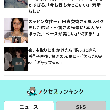
かすぎる」「今も昔もかっこいい」「素晴
らしい」
スッピン女性→戸田恵梨香さん風メイク
をした結果……驚きの光景に「本人かと
思った」「ベースが美しい」「似すぎ！！」
夜、虫取りに出かけたら“胸元に違和
感”→直後、驚きの光景に…「笑ったｗｗ
ｗ」「ギャップww」
ニュース
SNS