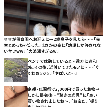
ママが保育園へお迎えに→2歳息子を見たら……「先
生とめっちゃ笑った」まさかの姿に「幼児しか許されな
いヤツww」「大渋滞すぎるw」
ベンチで休憩していると…遠方に違和
感。その後、近付いてきたモノに……「ぐ
ぅわぁッッッ」「やばいよ…」
京都・祇園祭で2,000円で買った着物→
しかし帰宅後…“驚きの光景”に「良い
買い物されましたね～」「お宝だ」「掘り
出し物ですね」