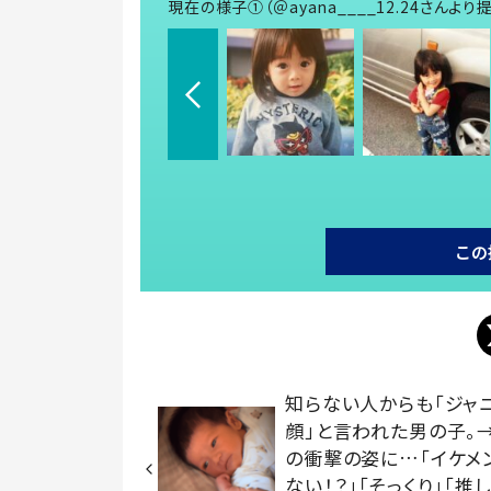
現在の様子①（＠ayana____12.24さんより
この
知らない人からも「ジャ
顔」と言われた男の子。
の衝撃の姿に…「イケメ
ない！？」「そっくり」「推