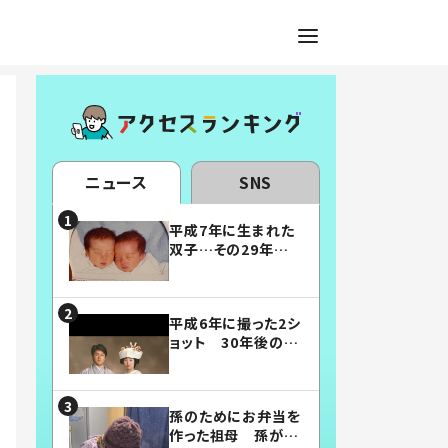
ニュース
SNS
平成7年に生まれた
双子…その29年後
の姿に「漫画みたい」
「素敵すぎる」
平成6年に撮った2シ
ョット 30年後の姿
に…「美男美女」「こ
んな夫婦になりた
い」
孫のためにお弁当を
作った祖母 孫が絶