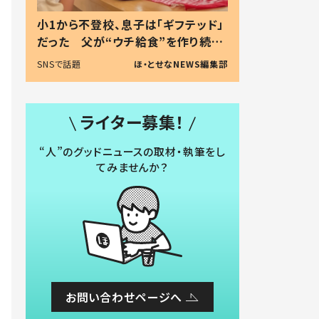
小1から不登校、息子は「ギフテッド」
だった 父が“ウチ給食”を作り続け
る理由とは #令和の親 #令和の子
SNSで話題
ほ・とせなNEWS編集部
ライター募集！
“人”のグッドニュースの取材・執筆をし
てみませんか？
お問い合わせページへ