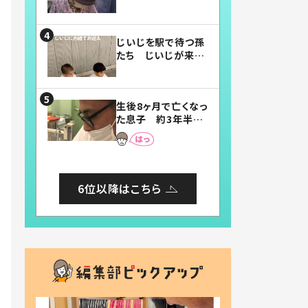
賛したお弁当に「美
味しそう」「お弁当す
ごい」
じいじを駅で待つ孫
たち じいじが来た
瞬間…！？「じいじイ
ケメン」「デレッデレ」
「嬉しくて可愛くてた
生後8ヶ月で亡くなっ
まらない」「幸せにな
た息子 約3年半
れる」
後、当時の妻の日記
に書いてあった本音
とは
6位以降はこちら