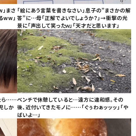
w」まさ
「絵にあう言葉を書きなさい」息子の”まさかの解
るww」
答”に…母「正解でよいでしょうか？」→衝撃の光
景に「声出して笑ったｗ」「天才だと思います」
たら……
ベンチで休憩していると…遠方に違和感。その
児しか
後、近付いてきたモノに……「ぐぅわぁッッッ」「や
ばいよ…」