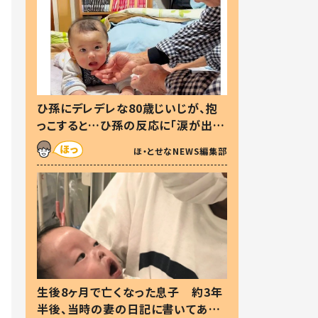
ひ孫にデレデレな80歳じいじが、抱
っこすると…ひ孫の反応に「涙が出ま
した」「可愛くて仕方ない」
ほ・とせなNEWS編集部
生後8ヶ月で亡くなった息子 約3年
半後、当時の妻の日記に書いてあっ