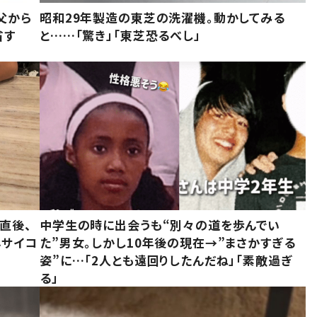
父から
昭和29年製造の東芝の洗濯機。動かしてみる
省す
と……「驚き」「東芝恐るべし」
直後、
中学生の時に出会うも“別々の道を歩んでい
んサイコ
た”男女。しかし10年後の現在→”まさかすぎる
姿”に…「2人とも遠回りしたんだね」「素敵過ぎ
る」