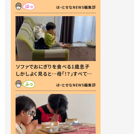
た本音とは
ほ・とせなNEWS編集部
ソファでおにぎりを食べる1歳息子
しかしよく見ると…母「！？」すべてを
察した母の投稿に「可愛いから許
ほ・とせなNEWS編集部
す！」「現行犯〜」