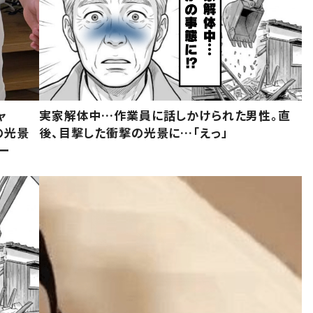
ャ
実家解体中…作業員に話しかけられた男性。直
の光景
後、目撃した衝撃の光景に…「えっ」
ー