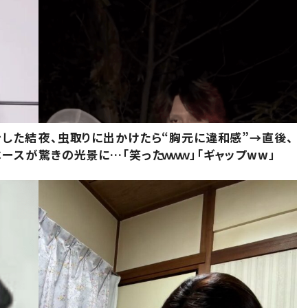
をした結
夜、虫取りに出かけたら“胸元に違和感”→直後、
ベースが
驚きの光景に…「笑ったｗｗｗ」「ギャップww」