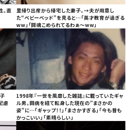
性。直
里帰り出産から帰宅した妻子。→夫が用意し
た“ベビーベッド”を見ると…「英才教育が過ぎる
ww」「闘魂こめられてるわぁ～ww」
息子
1998年『一世を風靡した雑誌』に載っていたギャ
配慮
ル男。闘病を経て転身した現在の”まさかの
姿”に…「ギャップ！！」「まさかすぎる」「今も昔も
かっこいい」「素晴らしい」