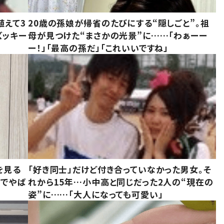
植えて3
20歳の孫娘が帰省のたびにする“隠しごと”。祖
ズッキー
母が見つけた“まさかの光景”に……「わぁーー
ー！」「最高の孫だ」「これいいですね」
を見る
「好き同士」だけど付き合っていなかった男女。そ
味でやば
れから15年…小中高と同じだった2人の“現在の
姿”に……「大人になっても可愛い」