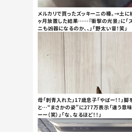
メルカリで買ったズッキーニの種。→土に
ヶ月放置した結果……『衝撃の光景』に「
ニも凶器になるのか、、」「野太い音！笑」
母「刺青入れた」17歳息子「やばー！！」脚
と…“まさかの姿”に277万表示「違う意
ーー（笑）」「な、なるほど！！」