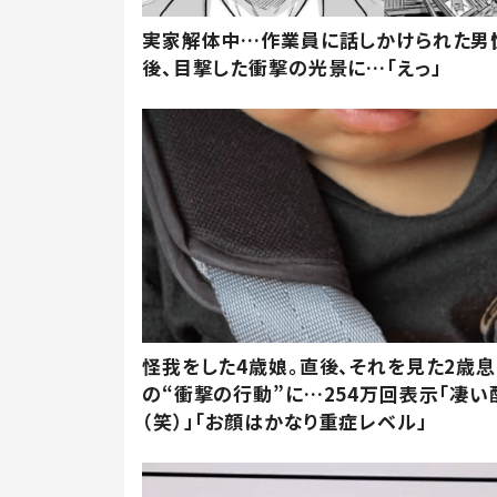
実家解体中…作業員に話しかけられた男
後、目撃した衝撃の光景に…「えっ」
怪我をした4歳娘。直後、それを見た2歳
の“衝撃の行動”に…254万回表示「凄い
（笑）」「お顔はかなり重症レベル」