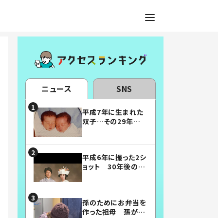
ニュース
SNS
平成7年に生まれた
双子…その29年後
の姿に「漫画みたい」
「素敵すぎる」
平成6年に撮った2シ
ョット 30年後の姿
に…「美男美女」「こ
んな夫婦になりた
い」
孫のためにお弁当を
作った祖母 孫が絶