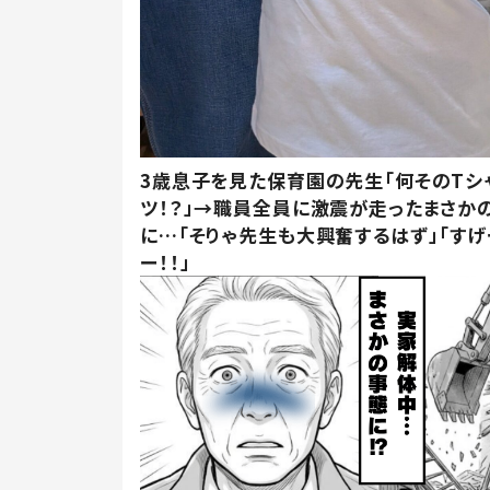
3歳息子を見た保育園の先生「何そのTシ
ツ！？」→職員全員に激震が走ったまさか
に…「そりゃ先生も大興奮するはず」「すげ
ー！！」