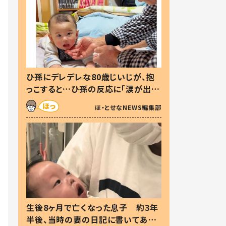
ひ孫にデレデレな80歳じいじが、抱
っこすると…ひ孫の反応に「涙が出ま
した」「可愛くて仕方ない」
ほ・とせなNEWS編集部
生後8ヶ月で亡くなった息子 約3年
半後、当時の妻の日記に書いてあっ