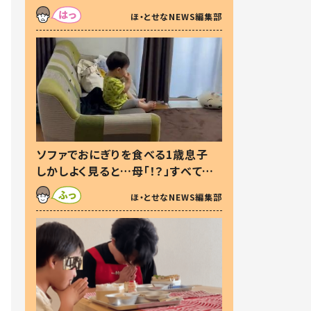
た本音とは
ほ・とせなNEWS編集部
ソファでおにぎりを食べる1歳息子
しかしよく見ると…母「！？」すべてを
察した母の投稿に「可愛いから許
ほ・とせなNEWS編集部
す！」「現行犯〜」