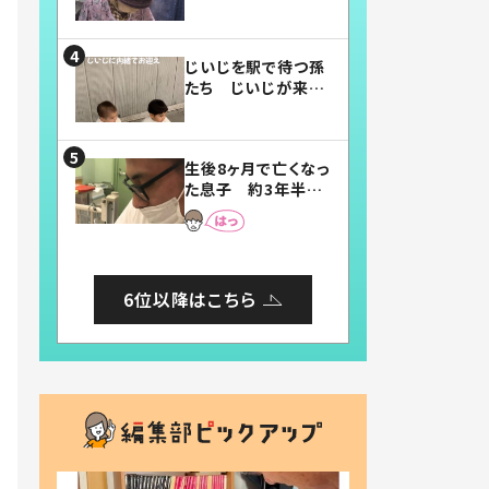
賛したお弁当に「美
味しそう」「お弁当す
ごい」
じいじを駅で待つ孫
たち じいじが来た
瞬間…！？「じいじイ
ケメン」「デレッデレ」
「嬉しくて可愛くてた
生後8ヶ月で亡くなっ
まらない」「幸せにな
た息子 約3年半
れる」
後、当時の妻の日記
に書いてあった本音
とは
6位以降はこちら