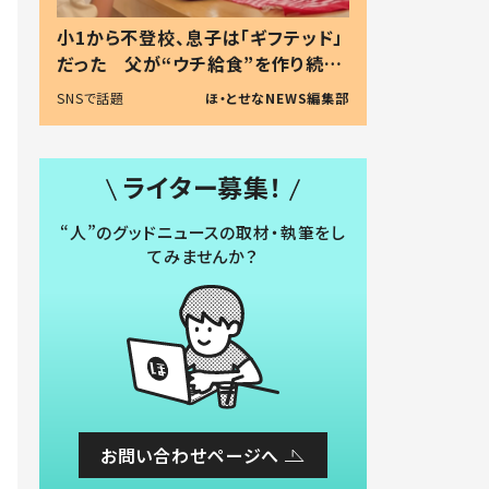
小1から不登校、息子は「ギフテッド」
だった 父が“ウチ給食”を作り続け
る理由とは #令和の親 #令和の子
SNSで話題
ほ・とせなNEWS編集部
ライター募集！
“人”のグッドニュースの取材・執筆をし
てみませんか？
お問い合わせページへ