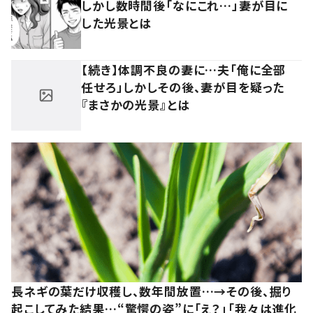
しかし数時間後「なにこれ…」妻が目に
した光景とは
【続き】体調不良の妻に…夫「俺に全部
任せろ」しかしその後、妻が目を疑った
『まさかの光景』とは
長ネギの葉だけ収穫し、数年間放置…→その後、掘り
起こしてみた結果…“驚愕の姿”に「え？」「我々は進化