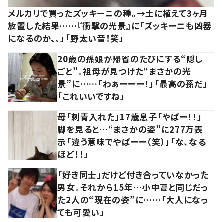
メルカリで買ったズッキーニの種。→土に植えて3ヶ月
放置した結果……『衝撃の光景』に「ズッキーニも凶器
になるのか、、」「野太い音！笑」
20歳の孫娘が帰省のたびにする“隠し
ごと”。祖母が見つけた“まさかの光
景”に……「わぁーーー！」「最高の孫だ」
「これいいですね」
母「刺青入れた」17歳息子「やばー！！」
脚を見ると…“まさかの姿”に277万表
示「違う意味でやばーー（笑）」「な、なる
ほど！！」
「好き同士」だけど付き合っていなかった
男女。それから15年…小中高と同じだっ
た2人の“現在の姿”に……「大人になっ
ても可愛い」