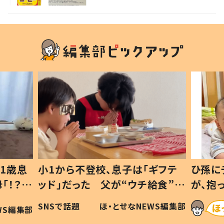
1歳息
小1から不登校、息子は「ギフテ
ひ孫に
「！？」
ッド」だった 父が“ウチ給食”を
が、抱
に「可愛
作り続ける理由とは #令和の親
「涙が
SNSで話題
ほ・とせなNEWS編集部
WS編集部
#令和の子
い」