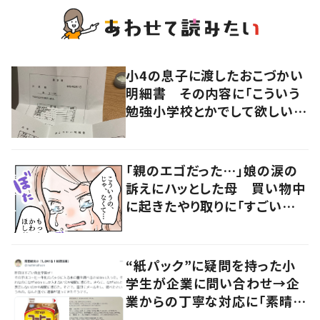
小4の息子に渡したおこづかい
明細書 その内容に「こういう
勉強小学校とかでして欲しい」
「社会勉強になりますね」の声
「親のエゴだった…」娘の涙の
訴えにハッとした母 買い物中
に起きたやり取りに「すごい分
かる」「改めて気付かされた」
“紙パック”に疑問を持った小
学生が企業に問い合わせ→企
業からの丁寧な対応に「素晴ら
しい」の声