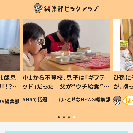
1歳息
小1から不登校、息子は「ギフテ
ひ孫に
「！？」
ッド」だった 父が“ウチ給食”を
が、抱
に「可愛
作り続ける理由とは #令和の親
「涙が
SNSで話題
ほ・とせなNEWS編集部
WS編集部
#令和の子
い」