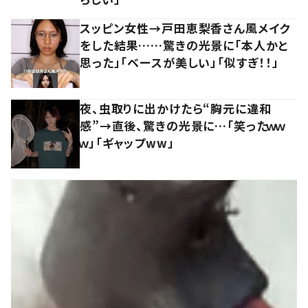
スッピン女性→戸田恵梨香さん風メイク
をした結果……驚きの光景に「本人かと
思った」「ベースが美しい」「似すぎ！！」
夜、虫取りに出かけたら“胸元に違和
感”→直後、驚きの光景に…「笑ったｗｗ
ｗ」「ギャップww」