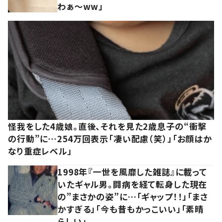
わぁ～ww」
怪我をした4歳娘。直後、それを見た2歳息子の“衝撃
の行動”に…254万回表示「凄い配慮（笑）」「お顔はか
なり重症レベル」
1998年『一世を風靡した雑誌』に載って
いたギャル男。闘病を経て転身した現在
の”まさかの姿”に…「ギャップ！！」「まさ
かすぎる」「今も昔もかっこいい」「素晴
らしい」