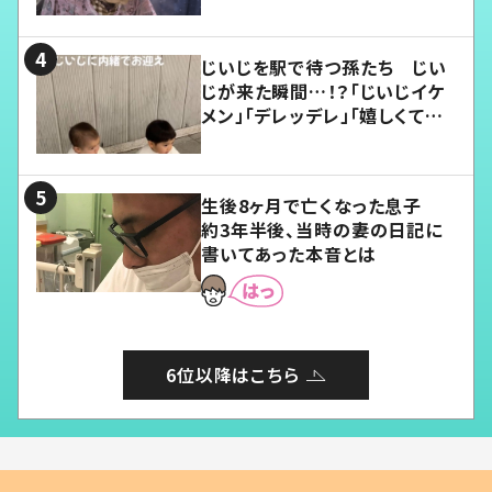
じいじを駅で待つ孫たち じい
じが来た瞬間…！？「じいじイケ
メン」「デレッデレ」「嬉しくて可
愛くてたまらない」「幸せになれ
る」
生後8ヶ月で亡くなった息子
約3年半後、当時の妻の日記に
書いてあった本音とは
6位以降はこちら