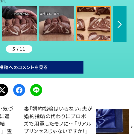
提供）
5 / 11
投稿へのコメントを見る
…気づ
妻「婚約指輪はいらない」夫が
に違
婚約指輪の代わりにプロポー
た結
ズで用意したモノに…「リアル
」「霊
プリンセスじゃないですか！」