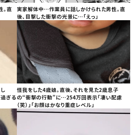
性。直
実家解体中…作業員に話しかけられた男性。直
後、目撃した衝撃の光景に…「えっ」
意し
怪我をした4歳娘。直後、それを見た2歳息子
が過ぎる
の“衝撃の行動”に…254万回表示「凄い配慮
（笑）」「お顔はかなり重症レベル」