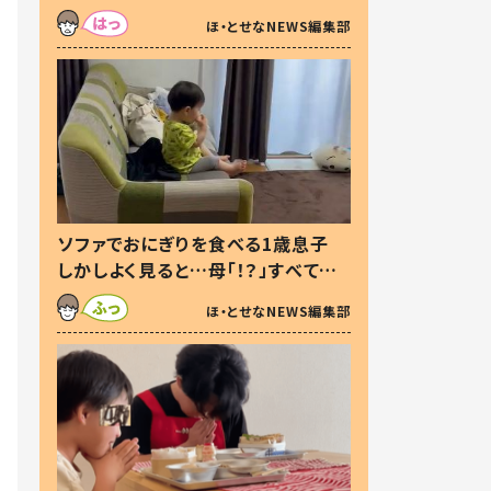
た本音とは
ほ・とせなNEWS編集部
ソファでおにぎりを食べる1歳息子
しかしよく見ると…母「！？」すべてを
察した母の投稿に「可愛いから許
ほ・とせなNEWS編集部
す！」「現行犯〜」