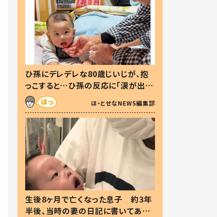
ひ孫にデレデレな80歳じいじが、抱
っこすると…ひ孫の反応に「涙が出ま
した」「可愛くて仕方ない」
ほ・とせなNEWS編集部
生後8ヶ月で亡くなった息子 約3年
半後、当時の妻の日記に書いてあっ