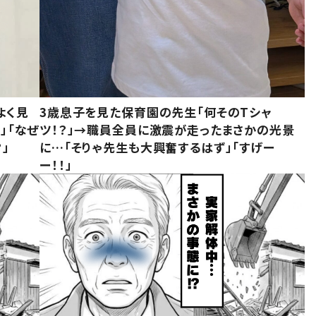
よく見
3歳息子を見た保育園の先生「何そのTシャ
」「なぜ
ツ！？」→職員全員に激震が走ったまさかの光景
」
に…「そりゃ先生も大興奮するはず」「すげー
ー！！」