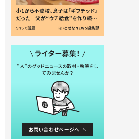
小1から不登校、息子は「ギフテッド」
だった 父が“ウチ給食”を作り続け
る理由とは #令和の親 #令和の子
SNSで話題
ほ・とせなNEWS編集部
ライター募集！
“人”のグッドニュースの取材・執筆をし
てみませんか？
お問い合わせページへ