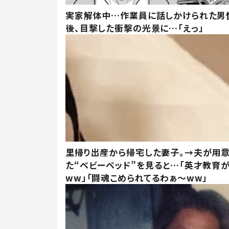
実家解体中…作業員に話しかけられた男
後、目撃した衝撃の光景に…「えっ」
里帰り出産から帰宅した妻子。→夫が用
た“ベビーベッド”を見ると…「英才教育
ww」「闘魂こめられてるわぁ～ww」