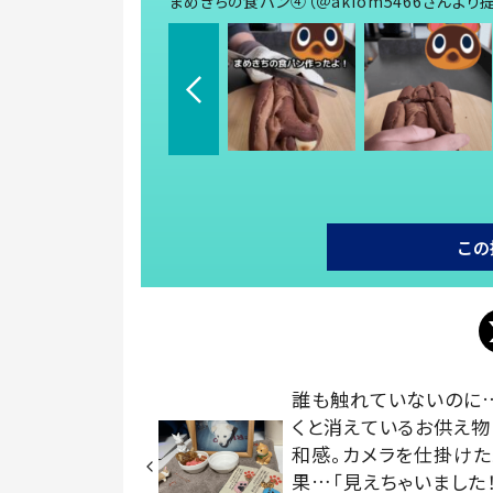
まめきちの食パン④（＠akiom5466さんより
この
誰も触れていないのに
くと消えているお供え物
和感。カメラを仕掛け
果…「見えちゃいました！