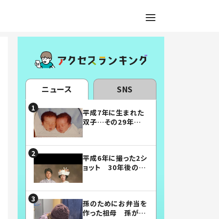
ニュース
SNS
平成7年に生まれた
双子…その29年後
の姿に「漫画みたい」
「素敵すぎる」
平成6年に撮った2シ
ョット 30年後の姿
に…「美男美女」「こ
んな夫婦になりた
い」
孫のためにお弁当を
作った祖母 孫が絶