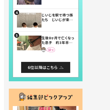
賛したお弁当に「美
味しそう」「お弁当す
ごい」
じいじを駅で待つ孫
たち じいじが来た
瞬間…！？「じいじイ
ケメン」「デレッデレ」
「嬉しくて可愛くてた
生後8ヶ月で亡くなっ
まらない」「幸せにな
た息子 約3年半
れる」
後、当時の妻の日記
に書いてあった本音
とは
6位以降はこちら