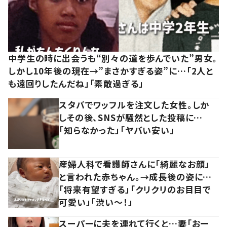
中学生の時に出会うも“別々の道を歩んでいた”男女。
しかし10年後の現在→”まさかすぎる姿”に…「2人と
も遠回りしたんだね」「素敵過ぎる」
スタバでワッフルを注文した女性。しか
しその後、SNSが騒然とした投稿に…
「知らなかった」「ヤバい安い」
産婦人科で看護師さんに「綺麗なお顔」
と言われた赤ちゃん。→成長後の姿に…
「将来有望すぎる」「クリクリのお目目で
可愛い」「渋い～！」
スーパーに夫を連れて行くと…妻「おー