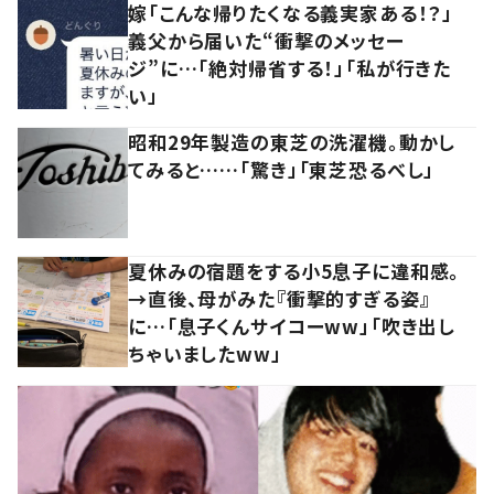
嫁「こんな帰りたくなる義実家ある！？」
義父から届いた“衝撃のメッセー
ジ”に…「絶対帰省する！」「私が行きた
い」
昭和29年製造の東芝の洗濯機。動かし
てみると……「驚き」「東芝恐るべし」
夏休みの宿題をする小5息子に違和感。
→直後、母がみた『衝撃的すぎる姿』
に…「息子くんサイコーww」「吹き出し
ちゃいましたww」