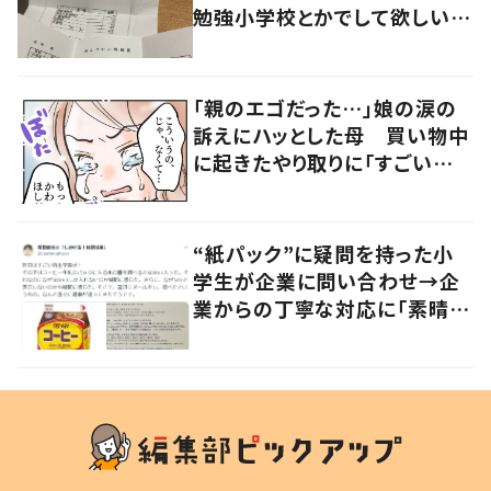
勉強小学校とかでして欲しい」
「社会勉強になりますね」の声
「親のエゴだった…」娘の涙の
訴えにハッとした母 買い物中
に起きたやり取りに「すごい分
かる」「改めて気付かされた」
“紙パック”に疑問を持った小
学生が企業に問い合わせ→企
業からの丁寧な対応に「素晴ら
しい」の声