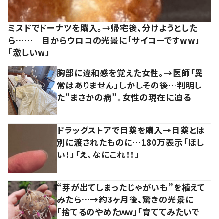
ミスドでドーナツを購入。→帰宅後、分けようとした
ら…… 目からウロコの光景に「サイコーですww」
「激しいw」
胸部に違和感を覚えた女性。→医師「異
常はありません」しかしその後…判明し
た”まさかの病”。女性の現在に迫る
ドラッグストアで目薬を購入→目薬とは
別に渡されたものに…180万表示「ほし
い！」「え、なにこれ！！」
“芽が出てしまったじゃがいも”を植えて
みたら…→約3ヶ月後、驚きの光景に
「捨てるのやめたｗｗ」「育ててみたいで