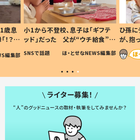
1歳息
小1から不登校、息子は「ギフテ
ひ孫に
「！？」
ッド」だった 父が“ウチ給食”を
が、抱
に「可愛
作り続ける理由とは #令和の親
「涙が
SNSで話題
ほ・とせなNEWS編集部
WS編集部
#令和の子
い」
ライター募集！
“人”のグッドニュースの取材・執筆をしてみませんか？