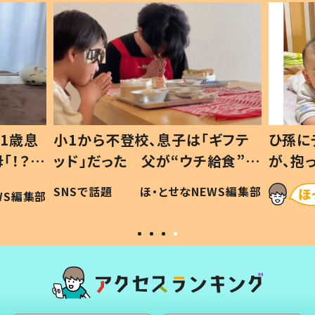
1歳息
小1から不登校、息子は「ギフテ
ひ孫に
「！？」
ッド」だった 父が“ウチ給食”を
が、抱
に「可愛
作り続ける理由とは #令和の親
「涙が
SNSで話題
ほ・とせなNEWS編集部
WS編集部
#令和の子
い」