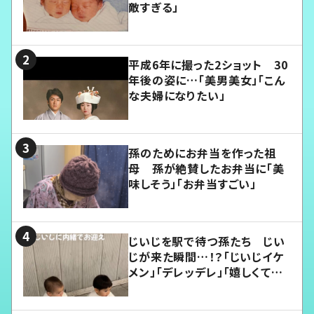
敵すぎる」
平成6年に撮った2ショット 30
年後の姿に…「美男美女」「こん
な夫婦になりたい」
孫のためにお弁当を作った祖
母 孫が絶賛したお弁当に「美
味しそう」「お弁当すごい」
じいじを駅で待つ孫たち じい
じが来た瞬間…！？「じいじイケ
メン」「デレッデレ」「嬉しくて可
愛くてたまらない」「幸せになれ
る」