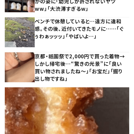
かの姿に「幼児しか許されないヤツ
ww」「大渋滞すぎるw」
ベンチで休憩していると…遠方に違和
感。その後、近付いてきたモノに……「ぐ
ぅわぁッッッ」「やばいよ…」
京都・祇園祭で2,000円で買った着物→
しかし帰宅後…“驚きの光景”に「良い
買い物されましたね～」「お宝だ」「掘り
出し物ですね」