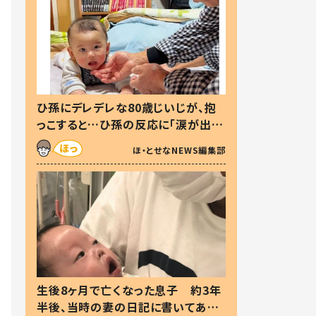
ひ孫にデレデレな80歳じいじが、抱
っこすると…ひ孫の反応に「涙が出ま
した」「可愛くて仕方ない」
ほ・とせなNEWS編集部
生後8ヶ月で亡くなった息子 約3年
半後、当時の妻の日記に書いてあっ