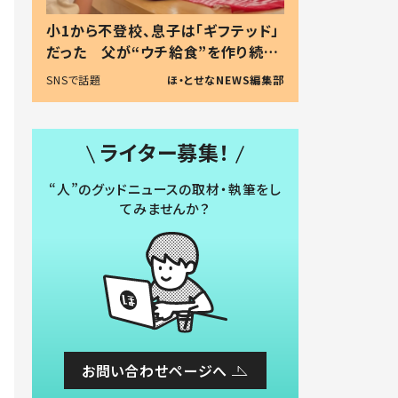
小1から不登校、息子は「ギフテッド」
だった 父が“ウチ給食”を作り続け
る理由とは #令和の親 #令和の子
SNSで話題
ほ・とせなNEWS編集部
ライター募集！
“人”のグッドニュースの取材・執筆をし
てみませんか？
お問い合わせページへ