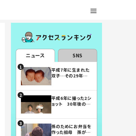
ニュース
SNS
平成7年に生まれた
双子…その29年後
の姿に「漫画みたい」
「素敵すぎる」
平成6年に撮った2シ
ョット 30年後の姿
に…「美男美女」「こ
んな夫婦になりた
い」
孫のためにお弁当を
作った祖母 孫が絶