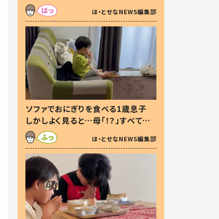
た本音とは
ほ・とせなNEWS編集部
ソファでおにぎりを食べる1歳息子
しかしよく見ると…母「！？」すべてを
察した母の投稿に「可愛いから許
ほ・とせなNEWS編集部
す！」「現行犯〜」