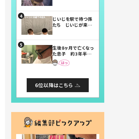
賛したお弁当に「美
味しそう」「お弁当す
ごい」
じいじを駅で待つ孫
たち じいじが来た
瞬間…！？「じいじイ
ケメン」「デレッデレ」
「嬉しくて可愛くてた
生後8ヶ月で亡くなっ
まらない」「幸せにな
た息子 約3年半
れる」
後、当時の妻の日記
に書いてあった本音
とは
6位以降はこちら