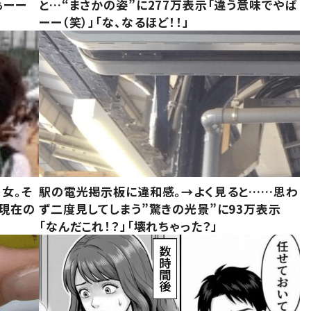
ぁーー
と…“まさかの姿”に277万表示「違う意味でやば
ーー（笑）」「な、なるほど！！」
女。そ
駅の電光掲示板に違和感。→よく見ると……思わ
“現在の
ず二度見してしまう”驚きの光景”に93万表示
「なんだこれ！？」「壊れちゃった？」