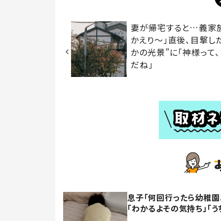
妻が帰宅すると…義家
かえり～」直後、目撃し
かの光景”に「神様って
だね」
息子「何回行ったら幼稚園
「わかるよその気持ち」「う