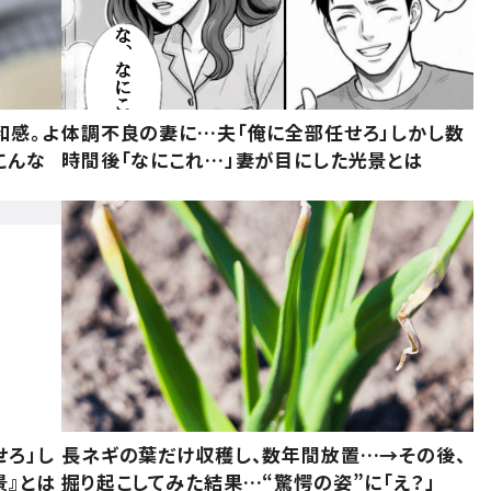
和感。よ
体調不良の妻に…夫「俺に全部任せろ」しかし数
こんな
時間後「なにこれ…」妻が目にした光景とは
せろ」し
長ネギの葉だけ収穫し、数年間放置…→その後、
景』とは
掘り起こしてみた結果…“驚愕の姿”に「え？」