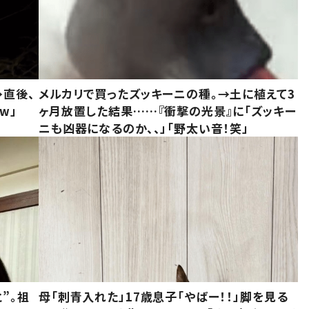
→直後、
メルカリで買ったズッキーニの種。→土に植えて3
w」
ヶ月放置した結果……『衝撃の光景』に「ズッキー
ニも凶器になるのか、、」「野太い音！笑」
”。祖
母「刺青入れた」17歳息子「やばー！！」脚を見る