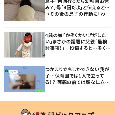
息子「何回行ったら幼稚園お休
み？」母「4回だよ」と伝えると…
→その後の息子の行動に「わか
るよその気持ち」「うちの子も！」
の声
4歳の娘「かぞくかいぎがした
い」まさかの議題に父親「最検
討事項！」 投稿すると…多くの
意見が寄せられる！
つかまり立ちしかできない我が
子…保育園では1人で立って
る！？ 両親の前では頑なに立た
ない1歳児が可愛すぎる…！