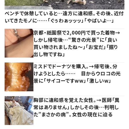
ベンチで休憩していると…遠方に違和感。その後、近付
いてきたモノに……「ぐぅわぁッッッ」「やばいよ…」
京都・祇園祭で2,000円で買った着物→
しかし帰宅後…“驚きの光景”に「良い
買い物されましたね～」「お宝だ」「掘り
出し物ですね」
ミスドでドーナツを購入。→帰宅後、分
けようとしたら…… 目からウロコの光
景に「サイコーですww」「激しいw」
胸部に違和感を覚えた女性。→医師「異
常はありません」しかしその後…判明し
た”まさかの病”。女性の現在に迫る