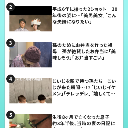
平成6年に撮った2ショット 30
年後の姿に…「美男美女」「こん
な夫婦になりたい」
孫のためにお弁当を作った祖
母 孫が絶賛したお弁当に「美
味しそう」「お弁当すごい」
じいじを駅で待つ孫たち じい
じが来た瞬間…！？「じいじイケ
メン」「デレッデレ」「嬉しくて可
愛くてたまらない」「幸せになれ
る」
生後8ヶ月で亡くなった息子
約3年半後、当時の妻の日記に