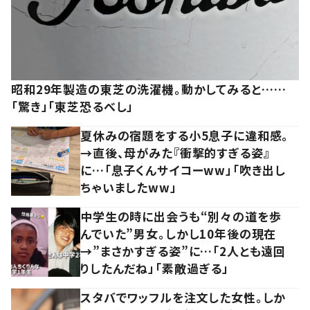
昭和29年製造の東芝の洗濯機。動かしてみると……
「驚き」「東芝恐るべし」
夏休みの宿題をする小5息子に違和感。
→直後、母がみた『衝撃的すぎる姿』
に…「息子くんサイコーww」「吹き出し
ちゃいましたww」
中学生の時に出会うも“別々の道を歩
んでいた”男女。しかし10年後の現在
→”まさかすぎる姿”に…「2人とも遠回
りしたんだね」「素敵過ぎる」
スタバでワッフルを注文した女性。しか