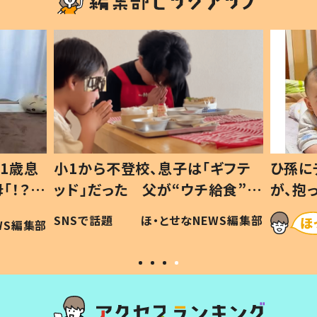
1歳息
小1から不登校、息子は「ギフテ
ひ孫に
「！？」
ッド」だった 父が“ウチ給食”を
が、抱
に「可愛
作り続ける理由とは #令和の親
「涙が
SNSで話題
ほ・とせなNEWS編集部
WS編集部
#令和の子
い」