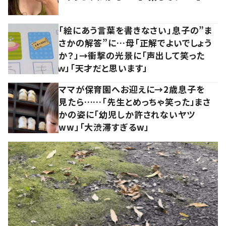
「絵にあう言葉を書きなさい」息子の”ま
さかの解答”に…母「正解でよいでしょう
か？」→衝撃の光景に「声出して笑った
ｗ」「天才だと思います」
ママが保育園へお迎えに→2歳息子を
見たら……「先生とめっちゃ笑った」まさ
かの姿に「幼児しか許されないヤツ
ww」「大渋滞すぎるw」