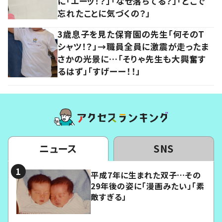
に「エーッ！？」「なぜ落ちてる？」「どこで
忘れたことに気づくの？」
3歳息子を見た保育園の先生「何そのT
シャツ！？」→職員全員に激震が走ったま
さかの光景に…「そりゃ先生も大興奮す
るはず」「すげーー！！」
ニュース
SNS
平成7年に生まれた双子…その
29年後の姿に「漫画みたい」「素
敵すぎる」