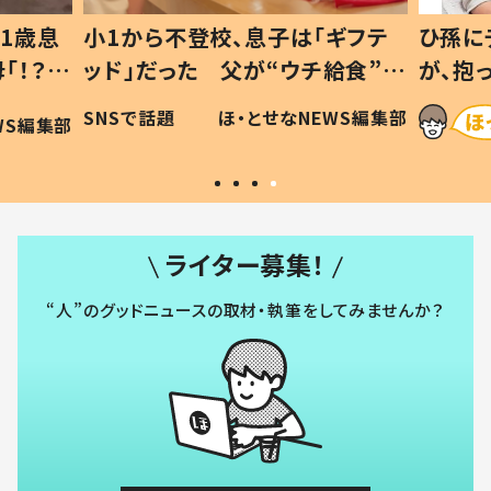
1歳息
小1から不登校、息子は「ギフテ
ひ孫に
「！？」
ッド」だった 父が“ウチ給食”を
が、抱
に「可愛
作り続ける理由とは #令和の親
「涙が
SNSで話題
ほ・とせなNEWS編集部
WS編集部
#令和の子
い」
ライター募集！
“人”のグッドニュースの取材・執筆をしてみませんか？