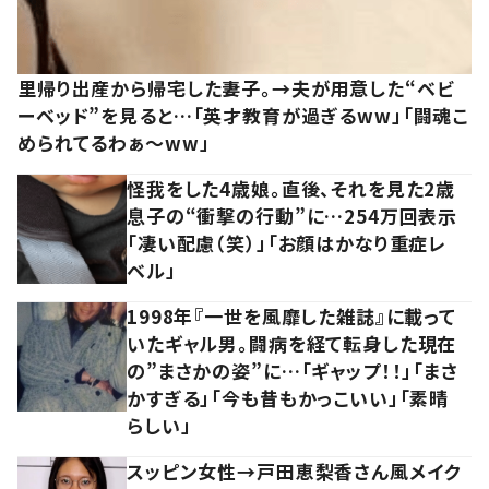
里帰り出産から帰宅した妻子。→夫が用意した“ベビ
ーベッド”を見ると…「英才教育が過ぎるww」「闘魂こ
められてるわぁ～ww」
怪我をした4歳娘。直後、それを見た2歳
息子の“衝撃の行動”に…254万回表示
「凄い配慮（笑）」「お顔はかなり重症レ
ベル」
1998年『一世を風靡した雑誌』に載って
いたギャル男。闘病を経て転身した現在
の”まさかの姿”に…「ギャップ！！」「まさ
かすぎる」「今も昔もかっこいい」「素晴
らしい」
スッピン女性→戸田恵梨香さん風メイク