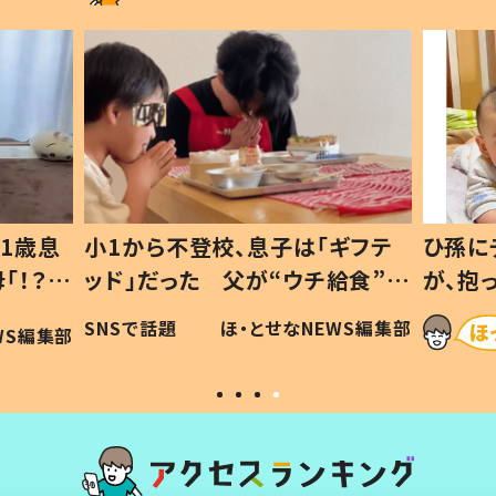
1歳息
小1から不登校、息子は「ギフテ
ひ孫に
「！？」
ッド」だった 父が“ウチ給食”を
が、抱
に「可愛
作り続ける理由とは #令和の親
「涙が
SNSで話題
ほ・とせなNEWS編集部
WS編集部
#令和の子
い」