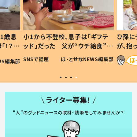
1歳息
小1から不登校、息子は「ギフテ
ひ孫に
「！？」
ッド」だった 父が“ウチ給食”を
が、抱
に「可愛
作り続ける理由とは #令和の親
「涙が
SNSで話題
ほ・とせなNEWS編集部
WS編集部
#令和の子
い」
ライター募集！
“人”のグッドニュースの取材・執筆をしてみませんか？