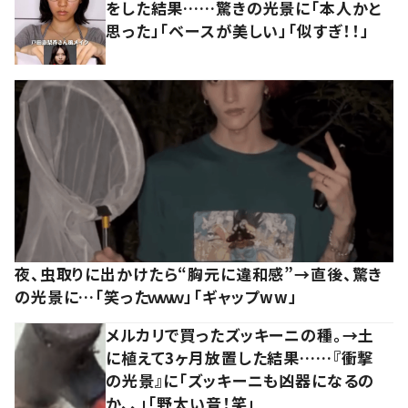
をした結果……驚きの光景に「本人かと
思った」「ベースが美しい」「似すぎ！！」
夜、虫取りに出かけたら“胸元に違和感”→直後、驚き
の光景に…「笑ったｗｗｗ」「ギャップww」
メルカリで買ったズッキーニの種。→土
に植えて3ヶ月放置した結果……『衝撃
の光景』に「ズッキーニも凶器になるの
か、、」「野太い音！笑」