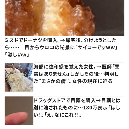
ミスドでドーナツを購入。→帰宅後、分けようとした
ら…… 目からウロコの光景に「サイコーですww」
「激しいw」
胸部に違和感を覚えた女性。→医師「異
常はありません」しかしその後…判明し
た”まさかの病”。女性の現在に迫る
ドラッグストアで目薬を購入→目薬とは
別に渡されたものに…180万表示「ほし
い！」「え、なにこれ！！」