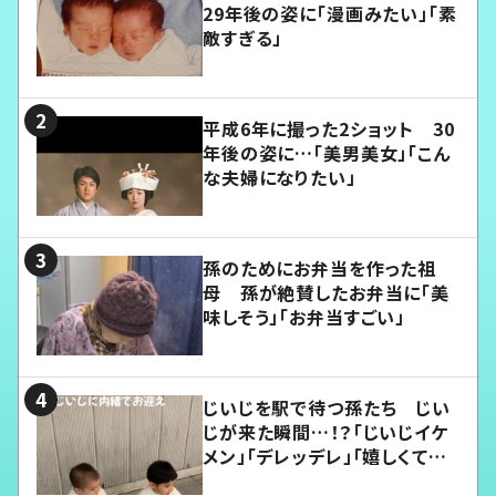
29年後の姿に「漫画みたい」「素
敵すぎる」
平成6年に撮った2ショット 30
年後の姿に…「美男美女」「こん
な夫婦になりたい」
孫のためにお弁当を作った祖
母 孫が絶賛したお弁当に「美
味しそう」「お弁当すごい」
じいじを駅で待つ孫たち じい
じが来た瞬間…！？「じいじイケ
メン」「デレッデレ」「嬉しくて可
愛くてたまらない」「幸せになれ