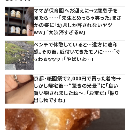
ママが保育園へお迎えに→2歳息子を
見たら……「先生とめっちゃ笑った」まさ
かの姿に「幼児しか許されないヤツ
ww」「大渋滞すぎるw」
ベンチで休憩していると…遠方に違和
感。その後、近付いてきたモノに……「ぐ
ぅわぁッッッ」「やばいよ…」
京都・祇園祭で2,000円で買った着物→
しかし帰宅後…“驚きの光景”に「良い
買い物されましたね～」「お宝だ」「掘り
出し物ですね」