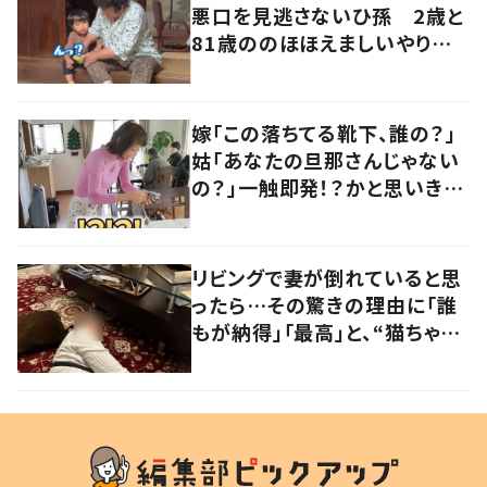
悪口を見逃さないひ孫 2歳と
81歳ののほほえましいやり取り
に「口悪いけど可愛い」の声
嫁「この落ちてる靴下、誰の？」
姑「あなたの旦那さんじゃない
の？」一触即発！？かと思いき
や…持ち主が判明し「声だして
大爆笑しちゃった」
リビングで妻が倒れていると思
ったら…その驚きの理由に「誰
もが納得」「最高」と、“猫ちゃん
好きユーザー”からの共感集ま
る！