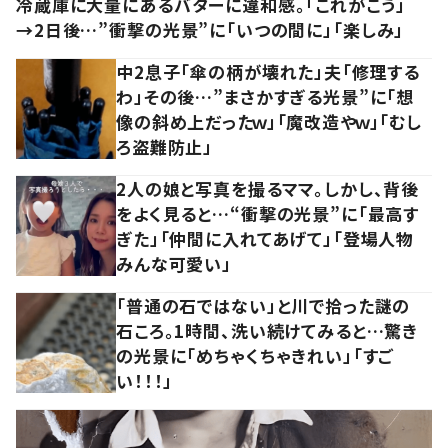
冷蔵庫に大量にあるバターに違和感。「これがこう」
→2日後…”衝撃の光景”に「いつの間に」「楽しみ」
中2息子「傘の柄が壊れた」夫「修理する
わ」その後…”まさかすぎる光景”に「想
像の斜め上だったｗ」「魔改造やｗ」「むし
ろ盗難防止」
2人の娘と写真を撮るママ。しかし、背後
をよく見ると…“衝撃の光景”に「最高す
ぎた」「仲間に入れてあげて」「登場人物
みんな可愛い」
「普通の石ではない」と川で拾った謎の
石ころ。1時間、洗い続けてみると…驚き
の光景に「めちゃくちゃきれい」「すご
い！！！」