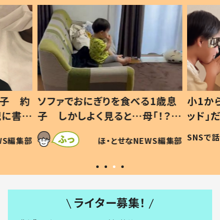
1歳息
小1から不登校、息子は「ギフテ
ひ孫に
「！？」
ッド」だった 父が“ウチ給食”を
が、抱
に「可愛
作り続ける理由とは #令和の親
「涙が
SNSで話題
ほ・とせなNEWS編集部
WS編集部
#令和の子
い」
ライター募集！