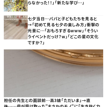
らなかった！！」「新たな学び…」
七夕当日…パパと子どもたちを見ると
→「初めて見る七夕の楽しみ方」衝撃の
光景に…「おもろすぎるwww」「そうい
うイベントだっけ？w」「どこの星の文化
ですか？」
担任の先生との面談前…高3娘「ただいま」→直
後……母が受け取った”まさかのモノ”に「生き抜く力