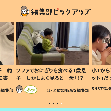
1歳息
小1から不登校、息子は「ギフテ
ひ孫に
「！？」
ッド」だった 父が“ウチ給食”を
が、抱
に「可愛
作り続ける理由とは #令和の親
「涙が
SNSで話題
ほ・とせなNEWS編集部
WS編集部
#令和の子
い」