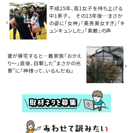
平成25年、高1女子を持ち上げる
中1男子。 その13年後…まさか
の姿に「女神」「美男美女すぎ」「キ
ュンキュンした」「素敵」の声
妻が帰宅すると…義家族「おかえ
り～」直後、目撃した”まさかの光
景”に「神様って、いるんだね」