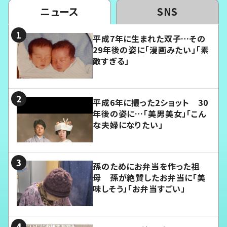
ニュース
SNS
平成7年に生まれた双子…その
29年後の姿に「漫画みたい」「素
敵すぎる」
平成6年に撮った2ショット 30
年後の姿に…「美男美女」「こん
な夫婦になりたい」
孫のためにお弁当を作った祖
母 孫が絶賛したお弁当に「美
味しそう」「お弁当すごい」