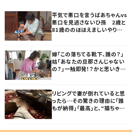
平気で悪口を言うばあちゃんvs
悪口を見逃さないひ孫 2歳と
81歳ののほほえましいやり取り
に「口悪いけど可愛い」の声
嫁「この落ちてる靴下、誰の？」
姑「あなたの旦那さんじゃない
の？」一触即発！？かと思いき
や…持ち主が判明し「声だして
大爆笑しちゃった」
リビングで妻が倒れていると思
ったら…その驚きの理由に「誰
もが納得」「最高」と、“猫ちゃん
好きユーザー”からの共感集ま
る！