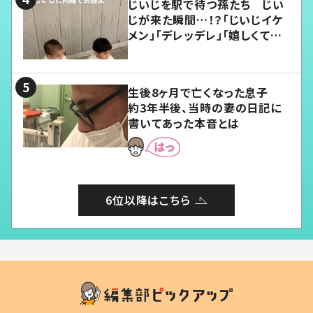
じいじを駅で待つ孫たち じい
じが来た瞬間…！？「じいじイケ
メン」「デレッデレ」「嬉しくて可
愛くてたまらない」「幸せになれ
る」
生後8ヶ月で亡くなった息子
約3年半後、当時の妻の日記に
書いてあった本音とは
6位以降はこちら