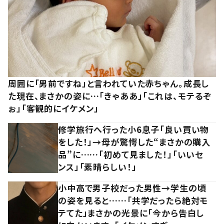
周囲に「男前ですね」と言われていた赤ちゃん。成長し
た現在、まさかの姿に…「きゃああ」「これは、モテるぞ
ぉ」「客観的にイケメン」
修学旅行へ行った小6息子「良い買い物
をした！」→母が驚愕した“まさかの購入
品”に……「初めて見ました！」「いいセ
ンス」「素晴らしい！」
小中高で男子校だった男性→学生の頃
の姿を見ると……「共学だったら絶対モ
テてた」まさかの光景に「今から告白し