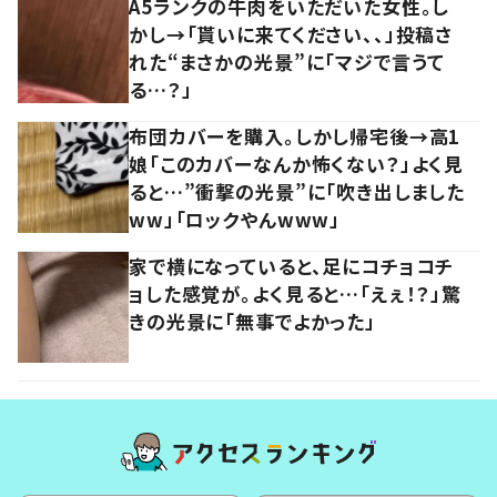
A5ランクの牛肉をいただいた女性。し
かし→「貰いに来てください、、」投稿さ
れた“まさかの光景”に「マジで言うて
る…？」
布団カバーを購入。しかし帰宅後→高1
娘「このカバーなんか怖くない？」よく見
ると…”衝撃の光景”に「吹き出しました
ww」「ロックやんwww」
家で横になっていると、足にコチョコチ
ョした感覚が。よく見ると…「えぇ！？」驚
きの光景に「無事でよかった」