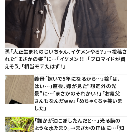
孫「大正生まれのじいちゃん、イケメンやろ？」→投稿さ
れた“まさかの姿”に…「イケメン！！」「ブロマイドが買
えそう」「相当モテたはず！」
義母「嫁いで5年になるから…」嫁「は、
はい…」直後、嫁が見た“想定外の光
景”に…「まさかのそれかい！」「お義父
さんもなんだww」「めちゃくちゃ笑いま
した」
「誰かが油こぼしたんだと…」光る膜の
ような水たまり。→まさかの正体に…「知