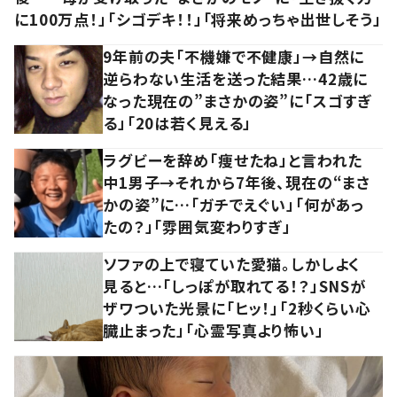
に100万点！」「シゴデキ！！」「将来めっちゃ出世しそう」
9年前の夫「不機嫌で不健康」→自然に
逆らわない生活を送った結果…42歳に
なった現在の”まさかの姿”に「スゴすぎ
る」「20は若く見える」
ラグビーを辞め「痩せたね」と言われた
中1男子→それから7年後、現在の“まさ
かの姿”に…「ガチでえぐい」「何があっ
たの？」「雰囲気変わりすぎ」
ソファの上で寝ていた愛猫。しかしよく
見ると…「しっぽが取れてる！？」SNSが
ザワついた光景に「ヒッ！」「2秒くらい心
臓止まった」「心霊写真より怖い」