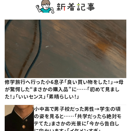
修学旅行へ行った小6息子「良い買い物をした！」→母
が驚愕した“まさかの購入品”に……「初めて見まし
た！」「いいセンス」「素晴らしい！」
小中高で男子校だった男性→学生の頃
の姿を見ると……「共学だったら絶対モ
テてた」まさかの光景に「今から告白し
に向かいます」「イケメンすぎ」