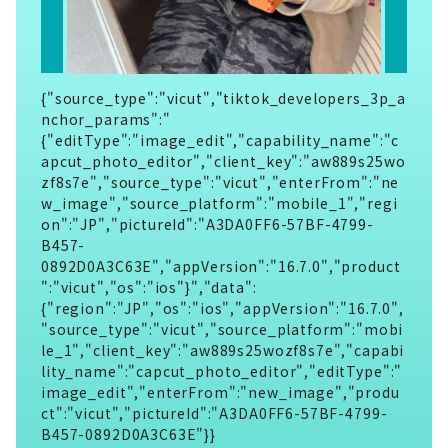
{"source_type":"vicut","tiktok_developers_3p_a
nchor_params":"
{"editType":"image_edit","capability_name":"c
apcut_photo_editor","client_key":"aw889s25wo
zf8s7e","source_type":"vicut","enterFrom":"ne
w_image","source_platform":"mobile_1","regi
on":"JP","pictureId":"A3DA0FF6-57BF-4799-
B457-
0892D0A3C63E","appVersion":"16.7.0","product
":"vicut","os":"ios"}","data":
{"region":"JP","os":"ios","appVersion":"16.7.0",
"source_type":"vicut","source_platform":"mobi
le_1","client_key":"aw889s25wozf8s7e","capabi
lity_name":"capcut_photo_editor","editType":"
image_edit","enterFrom":"new_image","produ
ct":"vicut","pictureId":"A3DA0FF6-57BF-4799-
B457-0892D0A3C63E"}}