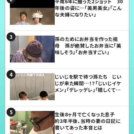
平成6年に撮った2ショット 30
年後の姿に…「美男美女」「こん
な夫婦になりたい」
孫のためにお弁当を作った祖
母 孫が絶賛したお弁当に「美
味しそう」「お弁当すごい」
じいじを駅で待つ孫たち じい
じが来た瞬間…！？「じいじイケ
メン」「デレッデレ」「嬉しくて可
愛くてたまらない」「幸せになれ
る」
生後8ヶ月で亡くなった息子
約3年半後、当時の妻の日記に
書いてあった本音とは