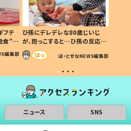
いじ
生後8ヶ月で亡くなった息子 約
ソファ
の反応に
3年半後、当時の妻の日記に書い
子 し
て仕方な
てあった本音とは
すべて
ほ・とせなNEWS編集部
WS編集部
いから
ニュース
SNS