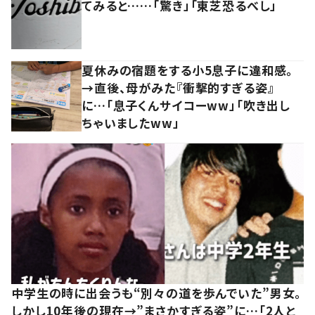
てみると……「驚き」「東芝恐るべし」
夏休みの宿題をする小5息子に違和感。
→直後、母がみた『衝撃的すぎる姿』
に…「息子くんサイコーww」「吹き出し
ちゃいましたww」
中学生の時に出会うも“別々の道を歩んでいた”男女。
しかし10年後の現在→”まさかすぎる姿”に…「2人と