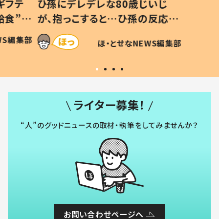
いじ
生後8ヶ月で亡くなった息子 約
ソファ
の反応に
3年半後、当時の妻の日記に書い
子 し
て仕方な
てあった本音とは
すべて
ほ・とせなNEWS編集部
WS編集部
いから
ライター募集！
“人”のグッドニュースの取材・執筆をしてみませんか？
お問い合わせページへ