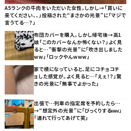
A5ランクの牛肉をいただいた女性。しかし→「貰いに
来てください、、」投稿された“まさかの光景”に「マジで
言うてる…？」
布団カバーを購入。しかし帰宅後→高1
娘「このカバーなんか怖くない？」よく見
ると…”衝撃の光景”に「吹き出しました
ww」「ロックやんwww」
家で横になっていると、足にコチョコチ
ョした感覚が。よく見ると…「えぇ！？」驚
きの光景に「無事でよかった」
出張で…列車の指定席を予約したら…
→“想定外の光景”に「びっくりするｗｗ」
「連れて行ってあげて笑」