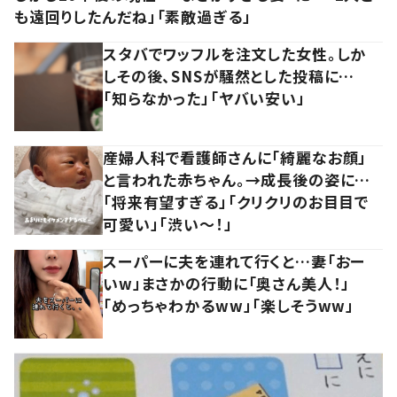
も遠回りしたんだね」「素敵過ぎる」
スタバでワッフルを注文した女性。しか
しその後、SNSが騒然とした投稿に…
「知らなかった」「ヤバい安い」
産婦人科で看護師さんに「綺麗なお顔」
と言われた赤ちゃん。→成長後の姿に…
「将来有望すぎる」「クリクリのお目目で
可愛い」「渋い～！」
スーパーに夫を連れて行くと…妻「おー
いw」まさかの行動に「奥さん美人！」
「めっちゃわかるww」「楽しそうww」