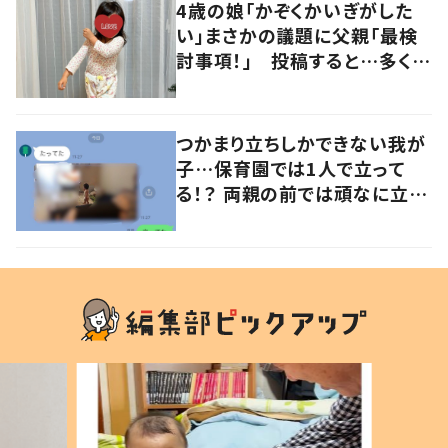
4歳の娘「かぞくかいぎがした
い」まさかの議題に父親「最検
討事項！」 投稿すると…多くの
意見が寄せられる！
つかまり立ちしかできない我が
子…保育園では1人で立って
る！？ 両親の前では頑なに立た
ない1歳児が可愛すぎる…！