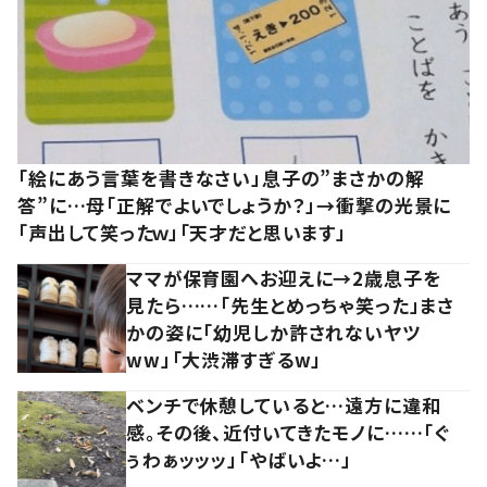
「絵にあう言葉を書きなさい」息子の”まさかの解
答”に…母「正解でよいでしょうか？」→衝撃の光景に
「声出して笑ったｗ」「天才だと思います」
ママが保育園へお迎えに→2歳息子を
見たら……「先生とめっちゃ笑った」まさ
かの姿に「幼児しか許されないヤツ
ww」「大渋滞すぎるw」
ベンチで休憩していると…遠方に違和
感。その後、近付いてきたモノに……「ぐ
ぅわぁッッッ」「やばいよ…」