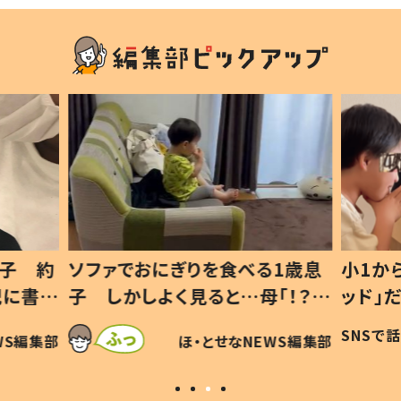
息子 約
ソファでおにぎりを食べる1歳息
小1か
記に書い
子 しかしよく見ると…母「！？」
ッド」
すべてを察した母の投稿に「可愛
作り続
SNSで
WS編集部
ほ・とせなNEWS編集部
いから許す！」「現行犯〜」
#令和