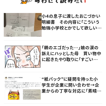
小4の息子に渡したおこづかい
明細書 その内容に「こういう
勉強小学校とかでして欲しい」
「社会勉強になりますね」の声
「親のエゴだった…」娘の涙の
訴えにハッとした母 買い物中
に起きたやり取りに「すごい分
かる」「改めて気付かされた」
“紙パック”に疑問を持った小
学生が企業に問い合わせ→企
業からの丁寧な対応に「素晴ら
しい」の声