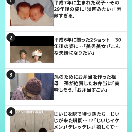
平成7年に生まれた双子…その
29年後の姿に「漫画みたい」「素
敵すぎる」
平成6年に撮った2ショット 30
年後の姿に…「美男美女」「こん
な夫婦になりたい」
孫のためにお弁当を作った祖
母 孫が絶賛したお弁当に「美
味しそう」「お弁当すごい」
じいじを駅で待つ孫たち じい
じが来た瞬間…！？「じいじイケ
メン」「デレッデレ」「嬉しくて可