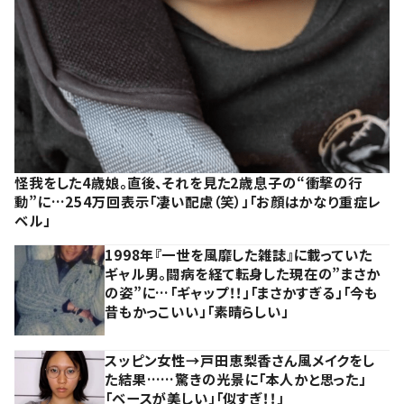
怪我をした4歳娘。直後、それを見た2歳息子の“衝撃の行
動”に…254万回表示「凄い配慮（笑）」「お顔はかなり重症レ
ベル」
1998年『一世を風靡した雑誌』に載っていた
ギャル男。闘病を経て転身した現在の”まさか
の姿”に…「ギャップ！！」「まさかすぎる」「今も
昔もかっこいい」「素晴らしい」
スッピン女性→戸田恵梨香さん風メイクをし
た結果……驚きの光景に「本人かと思った」
「ベースが美しい」「似すぎ！！」