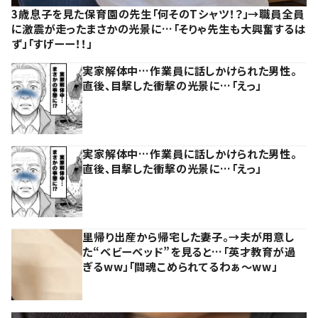
3歳息子を見た保育園の先生「何そのTシャツ！？」→職員全員
に激震が走ったまさかの光景に…「そりゃ先生も大興奮するは
ず」「すげーー！！」
実家解体中…作業員に話しかけられた男性。
直後、目撃した衝撃の光景に…「えっ」
実家解体中…作業員に話しかけられた男性。
直後、目撃した衝撃の光景に…「えっ」
里帰り出産から帰宅した妻子。→夫が用意し
た“ベビーベッド”を見ると…「英才教育が過
ぎるww」「闘魂こめられてるわぁ～ww」