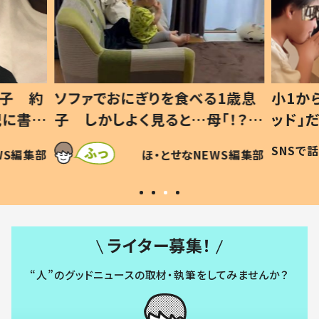
息子 約
ソファでおにぎりを食べる1歳息
小1か
記に書い
子 しかしよく見ると…母「！？」
ッド」
すべてを察した母の投稿に「可愛
作り続
SNSで
WS編集部
ほ・とせなNEWS編集部
いから許す！」「現行犯〜」
#令和
ライター募集！
“人”のグッドニュースの取材・執筆をしてみませんか？