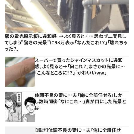
駅の電光掲示板に違和感。→よく見ると……思わず二度見し
てしまう”驚きの光景”に93万表示「なんだこれ！？」「壊れちゃ
った？」
スーパーで買ったシャインマスカットに違和
感。よく見ると→「何これ？」まさかの光景に…
「こんなところに！？」「かわいいww」
体調不良の妻に…夫「俺に全部任せろ」しか
し数時間後「なにこれ…」妻が目にした光景と
は
【続き】体調不良の妻に…夫「俺に全部任せ