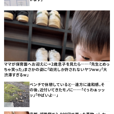
ママが保育園へお迎えに→2歳息子を見たら……「先生とめっ
ちゃ笑った」まさかの姿に「幼児しか許されないヤツww」「大
渋滞すぎるw」
ベンチで休憩していると…遠方に違和感。そ
の後、近付いてきたモノに……「ぐぅわぁッッ
ッ」「やばいよ…」