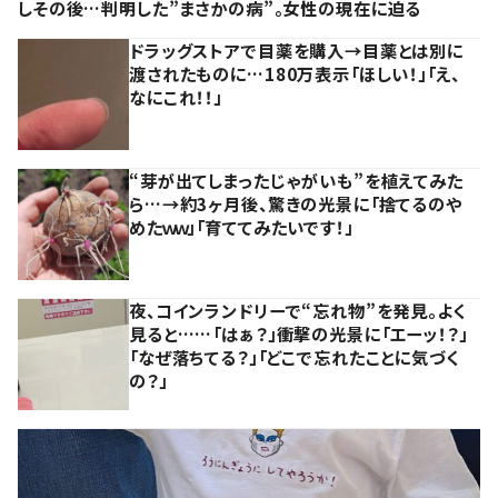
しその後…判明した”まさかの病”。女性の現在に迫る
ドラッグストアで目薬を購入→目薬とは別に
渡されたものに…180万表示「ほしい！」「え、
なにこれ！！」
“芽が出てしまったじゃがいも”を植えてみた
ら…→約3ヶ月後、驚きの光景に「捨てるのや
めたｗｗ」「育ててみたいです！」
夜、コインランドリーで“忘れ物”を発見。よく
見ると……「はぁ？」衝撃の光景に「エーッ！？」
「なぜ落ちてる？」「どこで忘れたことに気づく
の？」