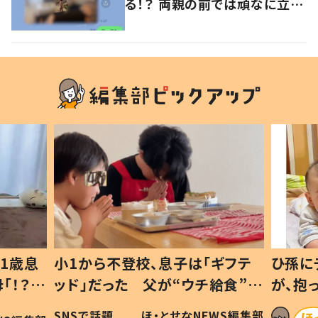
る！？ 両親の前では頑なに立た
ない1歳児が可愛すぎる…！
1歳息
小1から不登校、息子は「ギフテ
ひ孫に
「！？」
ッド」だった 父が“ウチ給食”を
が、抱
に「可愛
作り続ける理由とは #令和の親
「涙が
SNSで話題
ほ・とせなNEWS編集部