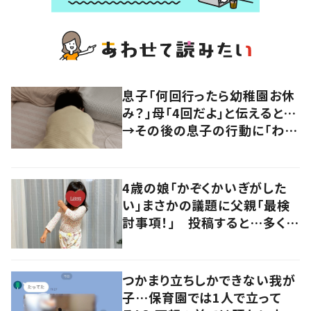
息子「何回行ったら幼稚園お休
み？」母「4回だよ」と伝えると…
→その後の息子の行動に「わか
るよその気持ち」「うちの子も！」
の声
4歳の娘「かぞくかいぎがした
い」まさかの議題に父親「最検
討事項！」 投稿すると…多くの
意見が寄せられる！
つかまり立ちしかできない我が
子…保育園では1人で立って