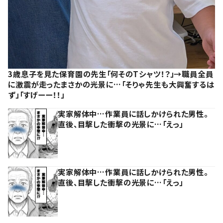
3歳息子を見た保育園の先生「何そのTシャツ！？」→職員全員
に激震が走ったまさかの光景に…「そりゃ先生も大興奮するは
ず」「すげーー！！」
実家解体中…作業員に話しかけられた男性。
直後、目撃した衝撃の光景に…「えっ」
実家解体中…作業員に話しかけられた男性。
直後、目撃した衝撃の光景に…「えっ」