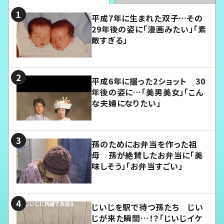
平成7年に生まれた双子…その
29年後の姿に「漫画みたい」「素
敵すぎる」
平成6年に撮った2ショット 30
年後の姿に…「美男美女」「こん
な夫婦になりたい」
孫のためにお弁当を作った祖
母 孫が絶賛したお弁当に「美
味しそう」「お弁当すごい」
じいじを駅で待つ孫たち じい
じが来た瞬間…！？「じいじイケ