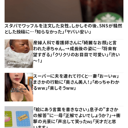
スタバでワッフルを注文した女性。しかしその後、SNSが騒然
とした投稿に…「知らなかった」「ヤバい安い」
産婦人科で看護師さんに「綺麗なお顔」と言
われた赤ちゃん。→成長後の姿に…「将来有
望すぎる」「クリクリのお目目で可愛い」「渋い
～！」
スーパーに夫を連れて行くと…妻「おーいw」
まさかの行動に「奥さん美人！」「めっちゃわか
るww」「楽しそうww」
「絵にあう言葉を書きなさい」息子の”まさか
の解答”に…母「正解でよいでしょうか？」→衝
撃の光景に「声出して笑ったｗ」「天才だと思
います」