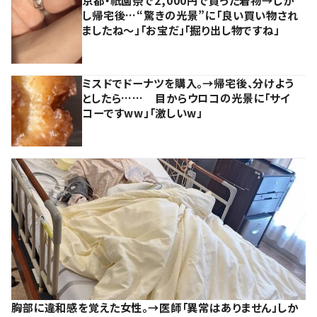
京都・祇園祭で2,000円で買った着物→しか
し帰宅後…“驚きの光景”に「良い買い物され
ましたね～」「お宝だ」「掘り出し物ですね」
ミスドでドーナツを購入。→帰宅後、分けよう
としたら…… 目からウロコの光景に「サイ
コーですww」「激しいw」
胸部に違和感を覚えた女性。→医師「異常はありません」しか