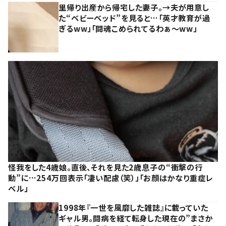
里帰り出産から帰宅した妻子。→夫が用意し
た“ベビーベッド”を見ると…「英才教育が過
ぎるww」「闘魂こめられてるわぁ～ww」
怪我をした4歳娘。直後、それを見た2歳息子の“衝撃の行
動”に…254万回表示「凄い配慮（笑）」「お顔はかなり重症レ
ベル」
1998年『一世を風靡した雑誌』に載っていた
ギャル男。闘病を経て転身した現在の”まさか