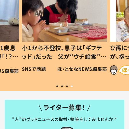
1歳息
小1から不登校、息子は「ギフテ
ひ孫に
「！？」
ッド」だった 父が“ウチ給食”を
が、抱
に「可愛
作り続ける理由とは #令和の親
「涙が
SNSで話題
ほ・とせなNEWS編集部
WS編集部
#令和の子
い」
ライター募集！
“人”のグッドニュースの取材・執筆をしてみませんか？