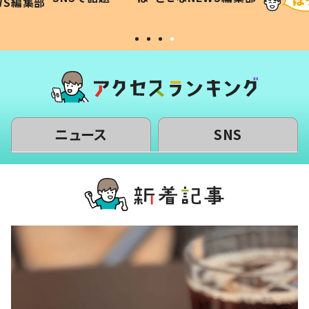
WS編集部
#令和の子
い」
ニュース
SNS