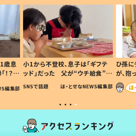
1歳息
小1から不登校、息子は「ギフテ
ひ孫に
「！？」
ッド」だった 父が“ウチ給食”を
が、抱
に「可愛
作り続ける理由とは #令和の親
「涙が
SNSで話題
ほ・とせなNEWS編集部
WS編集部
#令和の子
い」