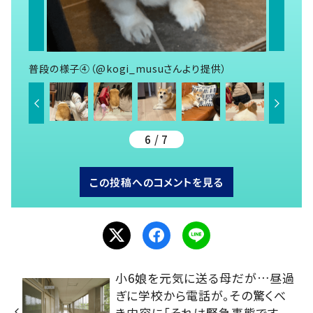
普段の様子④（@kogi_musuさんより提供）
6 / 7
この投稿へのコメントを見る
小6娘を元気に送る母だが…昼過
ぎに学校から電話が。その驚くべ
き内容に「それは緊急事態です