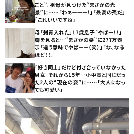
ごと”。祖母が見つけた“まさかの光
景”に……「わぁーーー！」「最高の孫だ」
「これいいですね」
母「刺青入れた」17歳息子「やばー！！」
脚を見ると…“まさかの姿”に277万表
示「違う意味でやばーー（笑）」「な、なる
ほど！！」
「好き同士」だけど付き合っていなかった
男女。それから15年…小中高と同じだっ
た2人の“現在の姿”に……「大人になっ
ても可愛い」