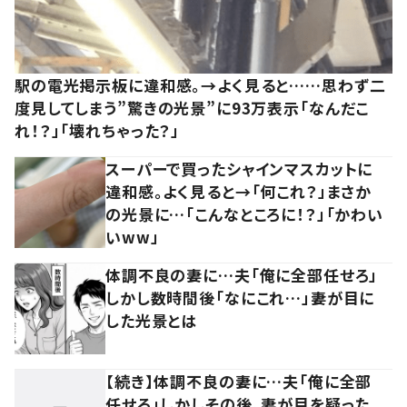
駅の電光掲示板に違和感。→よく見ると……思わず二
度見してしまう”驚きの光景”に93万表示「なんだこ
れ！？」「壊れちゃった？」
スーパーで買ったシャインマスカットに
違和感。よく見ると→「何これ？」まさか
の光景に…「こんなところに！？」「かわい
いww」
体調不良の妻に…夫「俺に全部任せろ」
しかし数時間後「なにこれ…」妻が目に
した光景とは
【続き】体調不良の妻に…夫「俺に全部
任せろ」しかしその後、妻が目を疑った