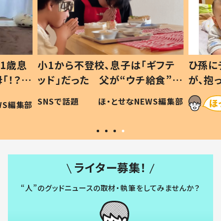
1歳息
小1から不登校、息子は「ギフテ
ひ孫に
「！？」
ッド」だった 父が“ウチ給食”を
が、抱
に「可愛
作り続ける理由とは #令和の親
「涙が
SNSで話題
ほ・とせなNEWS編集部
WS編集部
#令和の子
い」
ライター募集！
“人”のグッドニュースの取材・執筆をしてみませんか？