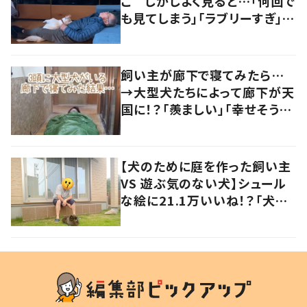
こ しかしよく見ると…「何回で
も見てしまう」「ラブリーすぎ」の
声
飼い主が廊下で寝てみたら…
→大型犬たちによって廊下が天
国に！？「羨ましい」「幸せそう」
の声
【犬のために庭を作った飼い主
VS 遊ぶ気のない犬】シュール
な絵に21.1万いいね！？「犬の
強い意志を感じる」