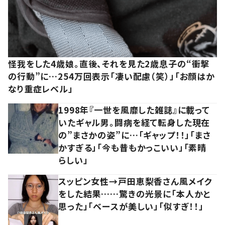
怪我をした4歳娘。直後、それを見た2歳息子の“衝撃
の行動”に…254万回表示「凄い配慮（笑）」「お顔はか
なり重症レベル」
1998年『一世を風靡した雑誌』に載って
いたギャル男。闘病を経て転身した現在
の”まさかの姿”に…「ギャップ！！」「まさ
かすぎる」「今も昔もかっこいい」「素晴
らしい」
スッピン女性→戸田恵梨香さん風メイク
をした結果……驚きの光景に「本人かと
思った」「ベースが美しい」「似すぎ！！」