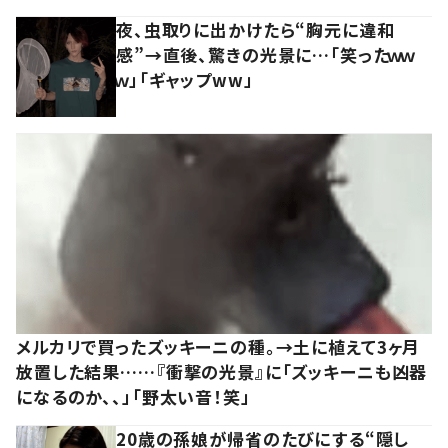
夜、虫取りに出かけたら“胸元に違和
感”→直後、驚きの光景に…「笑ったｗｗ
ｗ」「ギャップww」
メルカリで買ったズッキーニの種。→土に植えて3ヶ月
放置した結果……『衝撃の光景』に「ズッキーニも凶器
になるのか、、」「野太い音！笑」
20歳の孫娘が帰省のたびにする“隠し