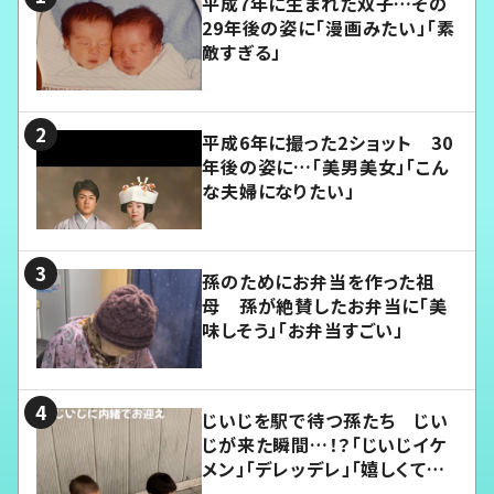
平成7年に生まれた双子…その
29年後の姿に「漫画みたい」「素
敵すぎる」
平成6年に撮った2ショット 30
年後の姿に…「美男美女」「こん
な夫婦になりたい」
孫のためにお弁当を作った祖
母 孫が絶賛したお弁当に「美
味しそう」「お弁当すごい」
じいじを駅で待つ孫たち じい
じが来た瞬間…！？「じいじイケ
メン」「デレッデレ」「嬉しくて可
愛くてたまらない」「幸せになれ