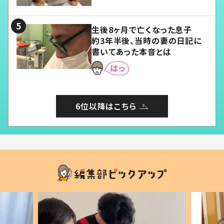
る」
生後8ヶ月で亡くなった息子
約3年半後、当時の妻の日記に
書いてあった本音とは
6位以降はこちら