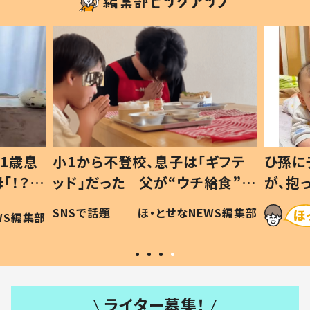
1歳息
小1から不登校、息子は「ギフテ
ひ孫に
「！？」
ッド」だった 父が“ウチ給食”を
が、抱
に「可愛
作り続ける理由とは #令和の親
「涙が
SNSで話題
ほ・とせなNEWS編集部
WS編集部
#令和の子
い」
ライター募集！