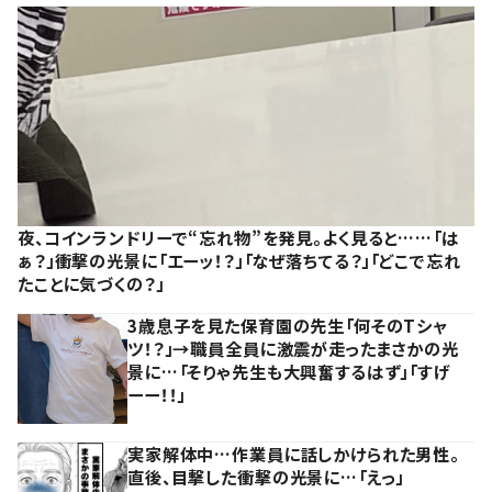
夜、コインランドリーで“忘れ物”を発見。よく見ると……「は
ぁ？」衝撃の光景に「エーッ！？」「なぜ落ちてる？」「どこで忘れ
たことに気づくの？」
3歳息子を見た保育園の先生「何そのTシャ
ツ！？」→職員全員に激震が走ったまさかの光
景に…「そりゃ先生も大興奮するはず」「すげ
ーー！！」
実家解体中…作業員に話しかけられた男性。
直後、目撃した衝撃の光景に…「えっ」