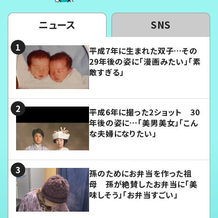
ニュース
SNS
平成7年に生まれた双子…その
29年後の姿に「漫画みたい」「素
敵すぎる」
平成6年に撮った2ショット 30
年後の姿に…「美男美女」「こん
な夫婦になりたい」
孫のためにお弁当を作った祖
母 孫が絶賛したお弁当に「美
味しそう」「お弁当すごい」