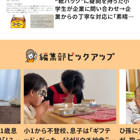
“紙パック”に疑問を持った小
学生が企業に問い合わせ→企
業からの丁寧な対応に「素晴ら
しい」の声
1歳息
小1から不登校、息子は「ギフテ
ひ孫に
「！？」
ッド」だった 父が“ウチ給食”を
が、抱