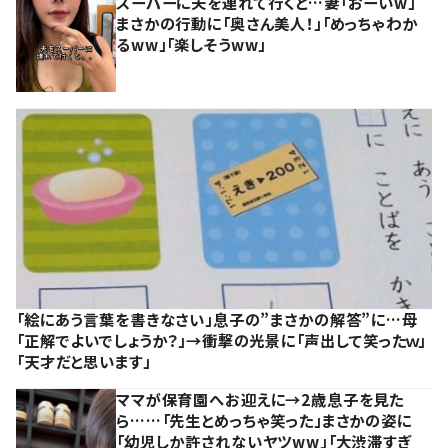
スーパーに夫を連れて行くと…妻「おーいw」
まさかの行動に「奥さん美人！」「めっちゃわか
るww」「楽しそうww」
「絵にあう言葉を書きなさい」息子の”まさかの解答”に…母
「正解でよいでしょうか？」→衝撃の光景に「声出して笑ったｗ」
「天才だと思います」
ママが保育園へお迎えに→2歳息子を見た
ら……「先生とめっちゃ笑った」まさかの姿に
「幼児しか許されないヤツww」「大渋滞すぎ