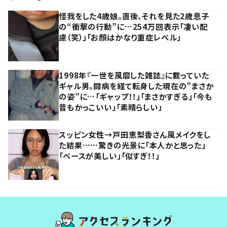
怪我をした4歳娘。直後、それを見た2歳息子
の“衝撃の行動”に…254万回表示「凄い配
慮（笑）」「お顔はかなり重症レベル」
1998年『一世を風靡した雑誌』に載っていた
ギャル男。闘病を経て転身した現在の”まさか
の姿”に…「ギャップ！！」「まさかすぎる」「今も
昔もかっこいい」「素晴らしい」
スッピン女性→戸田恵梨香さん風メイクをし
た結果……驚きの光景に「本人かと思った」
「ベースが美しい」「似すぎ！！」