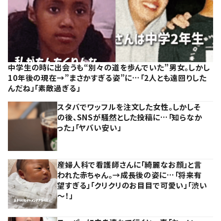
中学生の時に出会うも“別々の道を歩んでいた”男女。しかし
10年後の現在→”まさかすぎる姿”に…「2人とも遠回りした
んだね」「素敵過ぎる」
スタバでワッフルを注文した女性。しかしそ
の後、SNSが騒然とした投稿に…「知らなか
った」「ヤバい安い」
産婦人科で看護師さんに「綺麗なお顔」と言
われた赤ちゃん。→成長後の姿に…「将来有
望すぎる」「クリクリのお目目で可愛い」「渋い
～！」