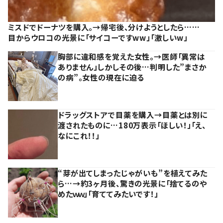
ミスドでドーナツを購入。→帰宅後、分けようとしたら……
目からウロコの光景に「サイコーですww」「激しいw」
胸部に違和感を覚えた女性。→医師「異常は
ありません」しかしその後…判明した”まさか
の病”。女性の現在に迫る
ドラッグストアで目薬を購入→目薬とは別に
渡されたものに…180万表示「ほしい！」「え、
なにこれ！！」
“芽が出てしまったじゃがいも”を植えてみた
ら…→約3ヶ月後、驚きの光景に「捨てるのや
めたｗｗ」「育ててみたいです！」