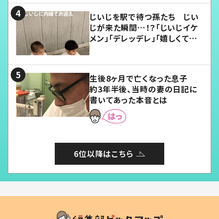
じいじを駅で待つ孫たち じい
じが来た瞬間…！？「じいじイケ
メン」「デレッデレ」「嬉しくて可
愛くてたまらない」「幸せになれ
る」
生後8ヶ月で亡くなった息子
約3年半後、当時の妻の日記に
書いてあった本音とは
6位以降はこちら