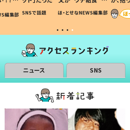
に「可愛
作り続ける理由とは #令和の親
「涙が
SNSで話題
ほ・とせなNEWS編集部
WS編集部
#令和の子
い」
ニュース
SNS