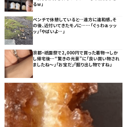
るw」
ベンチで休憩していると…遠方に違和感。そ
の後、近付いてきたモノに……「ぐぅわぁッッ
ッ」「やばいよ…」
京都・祇園祭で2,000円で買った着物→しか
し帰宅後…“驚きの光景”に「良い買い物され
ましたね～」「お宝だ」「掘り出し物ですね」