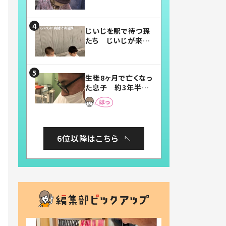
賛したお弁当に「美
味しそう」「お弁当す
ごい」
じいじを駅で待つ孫
たち じいじが来た
瞬間…！？「じいじイ
ケメン」「デレッデレ」
「嬉しくて可愛くてた
生後8ヶ月で亡くなっ
まらない」「幸せにな
た息子 約3年半
れる」
後、当時の妻の日記
に書いてあった本音
とは
6位以降はこちら