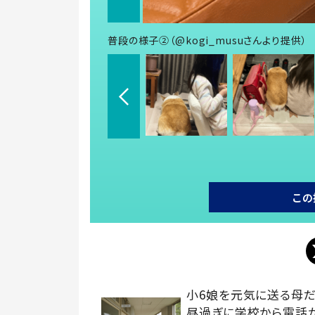
普段の様子②（@kogi_musuさんより提供）
この
小6娘を元気に送る母
昼過ぎに学校から電話が