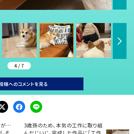
4 / 7
投稿へのコメントを見る
だが…
3歳孫のため、本気の工作に取り組
。そ
んだじいじ。完成した作品に「工作