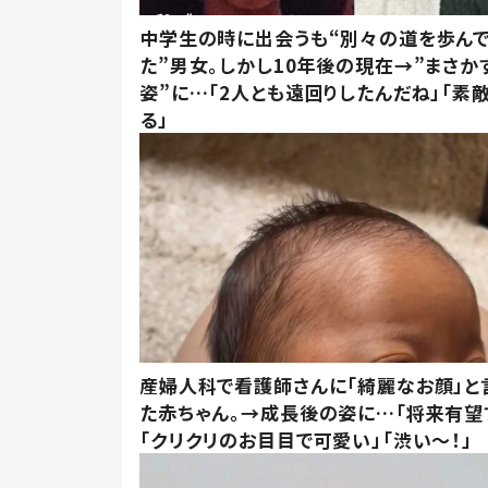
中学生の時に出会うも“別々の道を歩ん
た”男女。しかし10年後の現在→”まさか
姿”に…「2人とも遠回りしたんだね」「素
る」
産婦人科で看護師さんに「綺麗なお顔」と
た赤ちゃん。→成長後の姿に…「将来有望
「クリクリのお目目で可愛い」「渋い～！」