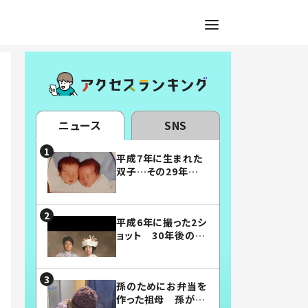
ニュース
SNS
平成7年に生まれた
双子…その29年後
の姿に「漫画みたい」
「素敵すぎる」
平成6年に撮った2シ
ョット 30年後の姿
に…「美男美女」「こ
んな夫婦になりた
い」
孫のためにお弁当を
作った祖母 孫が絶