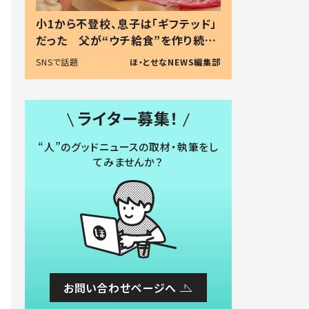
小1から不登校、息子は「ギフテッド」
だった 父が“ウチ給食”を作り続け
る理由とは #令和の親 #令和の子
SNSで話題
ほ・とせなNEWS編集部
ライター募集！
“人”のグッドニュースの取材・執筆をし
てみませんか？
お問い合わせページへ