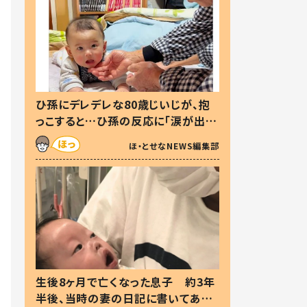
ひ孫にデレデレな80歳じいじが、抱
っこすると…ひ孫の反応に「涙が出ま
した」「可愛くて仕方ない」
ほ・とせなNEWS編集部
生後8ヶ月で亡くなった息子 約3年
半後、当時の妻の日記に書いてあっ