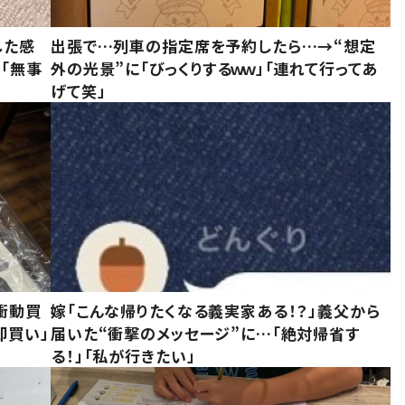
した感
出張で…列車の指定席を予約したら…→“想定
に「無事
外の光景”に「びっくりするｗｗ」「連れて行ってあ
げて笑」
衝動買
嫁「こんな帰りたくなる義実家ある！？」義父から
即買い」
届いた“衝撃のメッセージ”に…「絶対帰省す
る！」「私が行きたい」