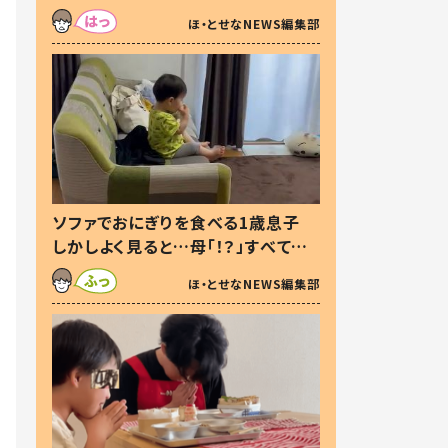
た本音とは
ほ・とせなNEWS編集部
ソファでおにぎりを食べる1歳息子
しかしよく見ると…母「！？」すべてを
察した母の投稿に「可愛いから許
ほ・とせなNEWS編集部
す！」「現行犯〜」