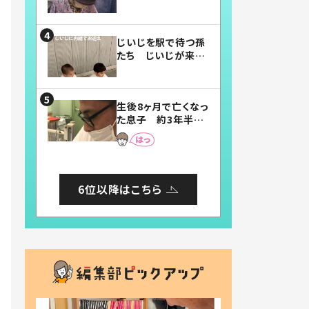
賛したお弁当に「美
味しそう」「お弁当す
ごい」
じいじを駅で待つ孫
たち じいじが来た
瞬間…！？「じいじイ
ケメン」「デレッデレ」
「嬉しくて可愛くてた
生後8ヶ月で亡くなっ
まらない」「幸せにな
た息子 約3年半
れる」
後、当時の妻の日記
に書いてあった本音
とは
6位以降はこちら