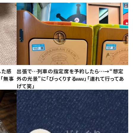
した感
出張で…列車の指定席を予約したら…→“想定
に「無事
外の光景”に「びっくりするｗｗ」「連れて行ってあ
げて笑」