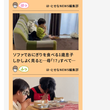
た本音とは
ほ・とせなNEWS編集部
ソファでおにぎりを食べる1歳息子
しかしよく見ると…母「！？」すべてを
察した母の投稿に「可愛いから許
ほ・とせなNEWS編集部
す！」「現行犯〜」