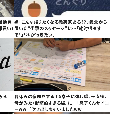
衝動買
嫁「こんな帰りたくなる義実家ある！？」義父から
即買い」
届いた“衝撃のメッセージ”に…「絶対帰省す
る！」「私が行きたい」
みる
夏休みの宿題をする小5息子に違和感。→直後、
母がみた『衝撃的すぎる姿』に…「息子くんサイコ
ーww」「吹き出しちゃいましたww」