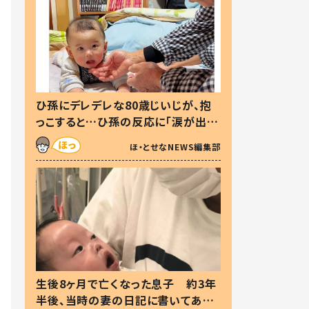
ひ孫にデレデレな80歳じいじが、抱
っこすると…ひ孫の反応に「涙が出ま
した」「可愛くて仕方ない」
ほ・とせなNEWS編集部
生後8ヶ月で亡くなった息子 約3年
半後、当時の妻の日記に書いてあっ