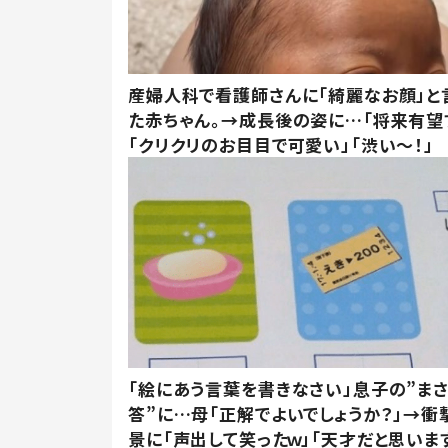
産婦人科で看護師さんに「綺麗なお顔」と
た赤ちゃん。→成長後の姿に…「将来有望
「クリクリのお目目で可愛い」「渋い～！」
「絵にあう言葉を書きなさい」息子の”ま
答”に…母「正解でよいでしょうか？」→衝
景に「声出して笑ったｗ」「天才だと思いま