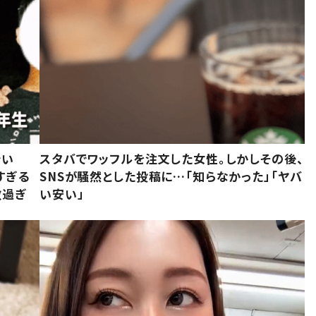
でい
スタバでワッフルを注文した女性。しかしその後、
すぎる
SNSが騒然とした投稿に…「知らなかった」「ヤバ
敵過ぎ
い安い」