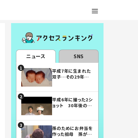
ニュース
SNS
平成7年に生まれた
双子…その29年後
の姿に「漫画みたい」
「素敵すぎる」
平成6年に撮った2シ
ョット 30年後の姿
に…「美男美女」「こ
んな夫婦になりた
い」
孫のためにお弁当を
作った祖母 孫が絶