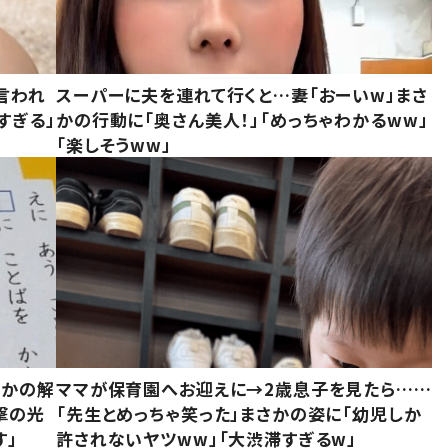
言われ
スーパーに夫を連れて行くと…妻「おーいw」まさ
すぎる」
かの行動に「奥さん美人！」「めっちゃわかるww」
「楽しそうww」
さかの解
ママが保育園へお迎えに→2歳息子を見たら……
撃の光
「先生とめっちゃ笑った」まさかの姿に「幼児しか
す」
許されないヤツww」「大渋滞すぎるw」