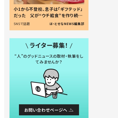
小1から不登校、息子は「ギフテッド」
だった 父が“ウチ給食”を作り続け
る理由とは #令和の親 #令和の子
SNSで話題
ほ・とせなNEWS編集部
ライター募集！
“人”のグッドニュースの取材・執筆をし
てみませんか？
お問い合わせページへ