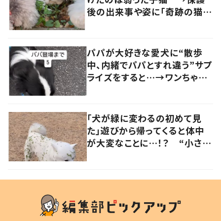
後の出来事や姿に「奇跡の猫ち
ゃん」「強運の持ち主」の声
パパが大好きな愛犬に“散歩
中、内緒でパパとすれ違う”サプ
ライズをすると…→ワンちゃん
の反応に「可愛すぎる」「賢い
子」の声
「犬が緑に変わるの初めて見
た」遊びから帰ってくると体中
が大変なことに…！？ “小さい
秋を見つけた犬”が可愛い…！