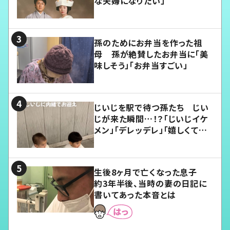
な夫婦になりたい」
孫のためにお弁当を作った祖
母 孫が絶賛したお弁当に「美
味しそう」「お弁当すごい」
じいじを駅で待つ孫たち じい
じが来た瞬間…！？「じいじイケ
メン」「デレッデレ」「嬉しくて可
愛くてたまらない」「幸せになれ
る」
生後8ヶ月で亡くなった息子
約3年半後、当時の妻の日記に
書いてあった本音とは