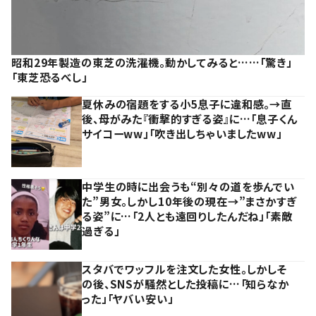
昭和29年製造の東芝の洗濯機。動かしてみると……「驚き」
「東芝恐るべし」
夏休みの宿題をする小5息子に違和感。→直
後、母がみた『衝撃的すぎる姿』に…「息子くん
サイコーww」「吹き出しちゃいましたww」
中学生の時に出会うも“別々の道を歩んでい
た”男女。しかし10年後の現在→”まさかすぎ
る姿”に…「2人とも遠回りしたんだね」「素敵
過ぎる」
スタバでワッフルを注文した女性。しかしそ
の後、SNSが騒然とした投稿に…「知らなか
った」「ヤバい安い」