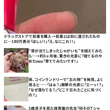
ドラッグストアで目薬を購入→目薬とは別に渡されたもの
に…180万表示「ほしい！」「え、なにこれ！！」
“芽が出てしまったじゃがいも”を植えてみた
ら…→約3ヶ月後、驚きの光景に「捨てるのや
めたｗｗ」「育ててみたいです！」
夜、コインランドリーで“忘れ物”を発見。よく
見ると……「はぁ？」衝撃の光景に「エーッ！？」
「なぜ落ちてる？」「どこで忘れたことに気づく
の？」
3歳息子を見た保育園の先生「何そのTシャ