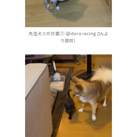
先住犬との対面①（@dora.racingさんよ
り提供）