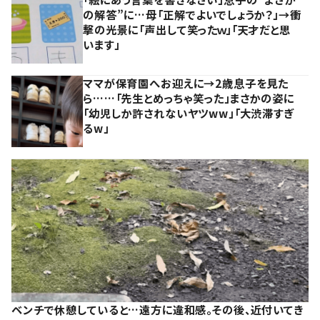
の解答”に…母「正解でよいでしょうか？」→衝
撃の光景に「声出して笑ったｗ」「天才だと思
います」
ママが保育園へお迎えに→2歳息子を見た
ら……「先生とめっちゃ笑った」まさかの姿に
「幼児しか許されないヤツww」「大渋滞すぎ
るw」
ベンチで休憩していると…遠方に違和感。その後、近付いてき