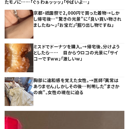
たモノに……「ぐぅわぁッッッ」「やばいよ…」
京都・祇園祭で2,000円で買った着物→しか
し帰宅後…“驚きの光景”に「良い買い物され
ましたね～」「お宝だ」「掘り出し物ですね」
ミスドでドーナツを購入。→帰宅後、分けよう
としたら…… 目からウロコの光景に「サイ
コーですww」「激しいw」
胸部に違和感を覚えた女性。→医師「異常は
ありません」しかしその後…判明した”まさか
の病”。女性の現在に迫る