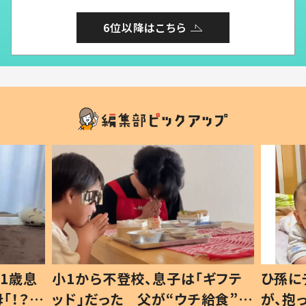
6位以降はこちら
1歳息
小1から不登校、息子は「ギフテ
ひ孫に
「！？」
ッド」だった 父が“ウチ給食”を
が、抱