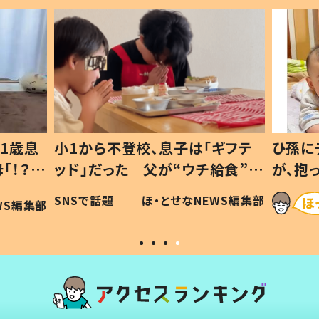
1歳息
小1から不登校、息子は「ギフテ
ひ孫に
「！？」
ッド」だった 父が“ウチ給食”を
が、抱
に「可愛
作り続ける理由とは #令和の親
「涙が
SNSで話題
ほ・とせなNEWS編集部
WS編集部
#令和の子
い」