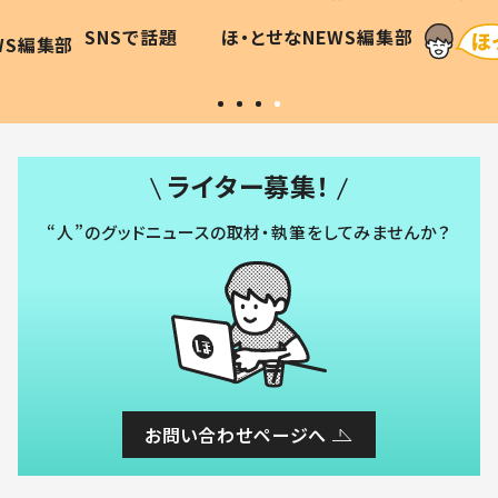
に「可愛
作り続ける理由とは #令和の親
「涙が
SNSで話題
ほ・とせなNEWS編集部
WS編集部
#令和の子
い」
ライター募集！
“人”のグッドニュースの取材・執筆をしてみませんか？
お問い合わせページへ