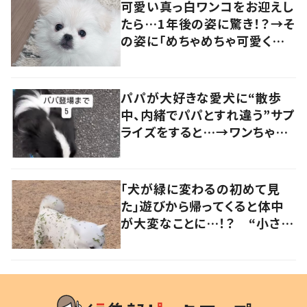
可愛い真っ白ワンコをお迎えし
たら…1年後の姿に驚き！？→そ
の姿に「めちゃめちゃ可愛くて
笑いました」「個性が光ってる」
の声
パパが大好きな愛犬に“散歩
中、内緒でパパとすれ違う”サプ
ライズをすると…→ワンちゃん
の反応に「可愛すぎる」「賢い
子」の声
「犬が緑に変わるの初めて見
た」遊びから帰ってくると体中
が大変なことに…！？ “小さい
秋を見つけた犬”が可愛い…！