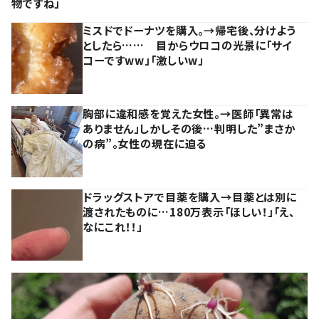
物ですね」
ミスドでドーナツを購入。→帰宅後、分けよう
としたら…… 目からウロコの光景に「サイ
コーですww」「激しいw」
胸部に違和感を覚えた女性。→医師「異常は
ありません」しかしその後…判明した”まさか
の病”。女性の現在に迫る
ドラッグストアで目薬を購入→目薬とは別に
渡されたものに…180万表示「ほしい！」「え、
なにこれ！！」