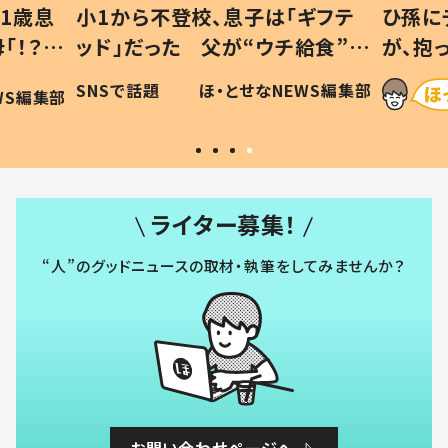
1歳息
小1から不登校、息子は「ギフテ
ひ孫に
「！？」
ッド」だった 父が“ウチ給食”を
が、抱
に「可愛
作り続ける理由とは #令和の親
「涙が
SNSで話題
ほ・とせなNEWS編集部
WS編集部
#令和の子
い」
ライター募集！
“人”のグッドニュースの取材・執筆をしてみませんか？
お問い合わせページへ