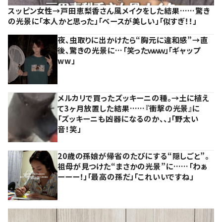
スッピン女性→戸田恵梨香さん風メイクをした結果……驚き
の光景に「本人かと思った」「ベースが美しい」「似すぎ！！」
夜、虫取りに出かけたら“胸元に違和感”→直
後、驚きの光景に…「笑ったｗｗｗ」「ギャップ
ww」
メルカリで買ったズッキーニの種。→土に植え
て3ヶ月放置した結果……『衝撃の光景』に
「ズッキーニも凶器になるのか、、」「野太い
音！笑」
20歳の孫娘が帰省のたびにする“隠しごと”。
祖母が見つけた“まさかの光景”に……「わぁ
ーーー！」「最高の孫だ」「これいいですね」