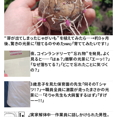
“芽が出てしまったじゃがいも”を植えてみたら…→約3ヶ月
後、驚きの光景に「捨てるのやめたｗｗ」「育ててみたいです！」
夜、コインランドリーで“忘れ物”を発見。よく
見ると……「はぁ？」衝撃の光景に「エーッ！？」
「なぜ落ちてる？」「どこで忘れたことに気づく
の？」
3歳息子を見た保育園の先生「何そのTシャ
ツ！？」→職員全員に激震が走ったまさかの光
景に…「そりゃ先生も大興奮するはず」「すげ
ーー！！」
実家解体中…作業員に話しかけられた男性。