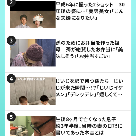
平成6年に撮った2ショット 30
年後の姿に…「美男美女」「こん
な夫婦になりたい」
孫のためにお弁当を作った祖
母 孫が絶賛したお弁当に「美
味しそう」「お弁当すごい」
じいじを駅で待つ孫たち じい
じが来た瞬間…！？「じいじイケ
メン」「デレッデレ」「嬉しくて可
愛くてたまらない」「幸せになれ
る」
生後8ヶ月で亡くなった息子
約3年半後、当時の妻の日記に
書いてあった本音とは