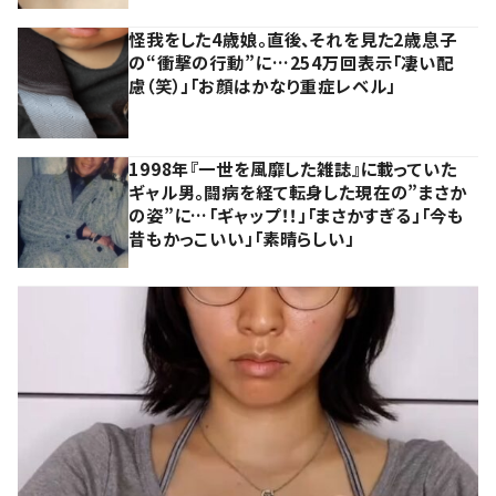
怪我をした4歳娘。直後、それを見た2歳息子
の“衝撃の行動”に…254万回表示「凄い配
慮（笑）」「お顔はかなり重症レベル」
1998年『一世を風靡した雑誌』に載っていた
ギャル男。闘病を経て転身した現在の”まさか
の姿”に…「ギャップ！！」「まさかすぎる」「今も
昔もかっこいい」「素晴らしい」