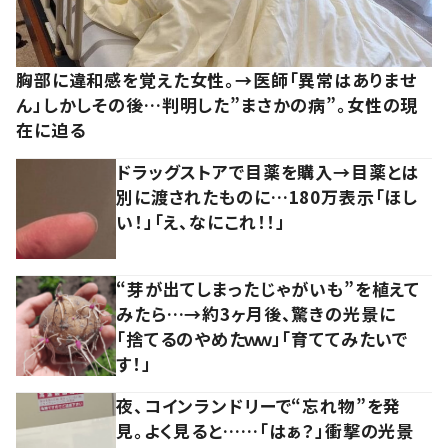
胸部に違和感を覚えた女性。→医師「異常はありませ
ん」しかしその後…判明した”まさかの病”。女性の現
在に迫る
ドラッグストアで目薬を購入→目薬とは
別に渡されたものに…180万表示「ほし
い！」「え、なにこれ！！」
“芽が出てしまったじゃがいも”を植えて
みたら…→約3ヶ月後、驚きの光景に
「捨てるのやめたｗｗ」「育ててみたいで
す！」
夜、コインランドリーで“忘れ物”を発
見。よく見ると……「はぁ？」衝撃の光景