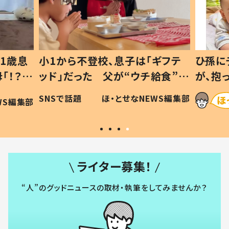
1歳息
小1から不登校、息子は「ギフテ
ひ孫に
「！？」
ッド」だった 父が“ウチ給食”を
が、抱
に「可愛
作り続ける理由とは #令和の親
「涙が
SNSで話題
ほ・とせなNEWS編集部
WS編集部
#令和の子
い」
ライター募集！
“人”のグッドニュースの取材・執筆をしてみませんか？