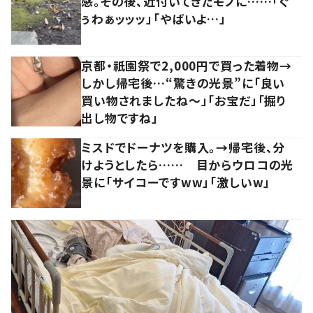
感。その後、近付いてきたモノに……「ぐ
ぅわぁッッッ」「やばいよ…」
京都・祇園祭で2,000円で買った着物→
しかし帰宅後…“驚きの光景”に「良い
買い物されましたね～」「お宝だ」「掘り
出し物ですね」
ミスドでドーナツを購入。→帰宅後、分
けようとしたら…… 目からウロコの光
景に「サイコーですww」「激しいw」