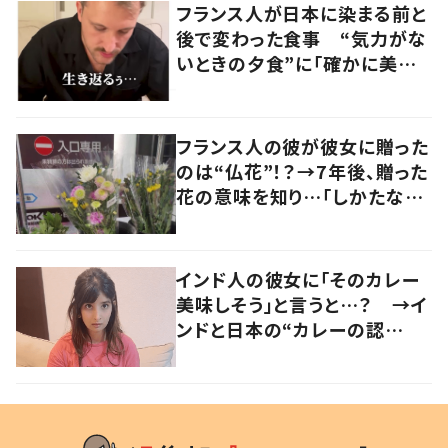
フランス人が日本に染まる前と
後で変わった食事 “気力がな
いときの夕食”に「確かに美味
い」「分かってくれるの嬉しい」
の声
フランス人の彼が彼女に贈った
のは“仏花”！？→7年後、贈った
花の意味を知り…「しかたな
い」「気持ちが大事」
インド人の彼女に「そのカレー
美味しそう」と言うと…？ →イ
ンドと日本の“カレーの認
識”に驚きの声！