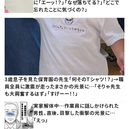
に「エーッ！？」「なぜ落ちてる？」「どこで
忘れたことに気づくの？」
3歳息子を見た保育園の先生「何そのTシャツ！？」→職
員全員に激震が走ったまさかの光景に…「そりゃ先生
も大興奮するはず」「すげーー！！」
実家解体中…作業員に話しかけられた
男性。直後、目撃した衝撃の光景に…
「えっ」