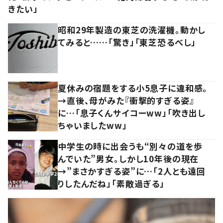
きたい」
昭和29年製造の東芝の洗濯機。動かし
てみると……「驚き」「東芝恐るべし」
夏休みの宿題をする小5息子に違和感。
→直後、母がみた『衝撃的すぎる姿』
に…「息子くんサイコーww」「吹き出し
ちゃいましたww」
中学生の時に出会うも“別々の道を歩
んでいた”男女。しかし10年後の現在
→”まさかすぎる姿”に…「2人とも遠回
りしたんだね」「素敵過ぎる」