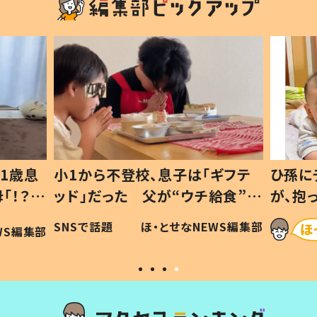
1歳息
小1から不登校、息子は「ギフテ
ひ孫に
「！？」
ッド」だった 父が“ウチ給食”を
が、抱
に「可愛
作り続ける理由とは #令和の親
「涙が
SNSで話題
ほ・とせなNEWS編集部
WS編集部
#令和の子
い」