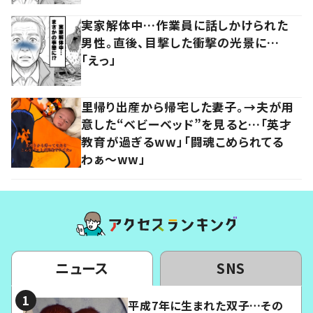
実家解体中…作業員に話しかけられた
男性。直後、目撃した衝撃の光景に…
「えっ」
里帰り出産から帰宅した妻子。→夫が用
意した“ベビーベッド”を見ると…「英才
教育が過ぎるww」「闘魂こめられてる
わぁ～ww」
ニュース
SNS
平成7年に生まれた双子…その