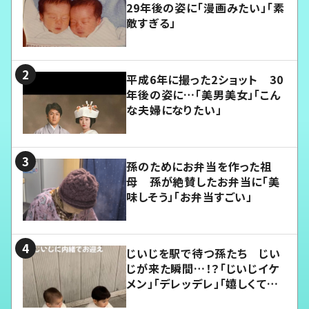
29年後の姿に「漫画みたい」「素
敵すぎる」
平成6年に撮った2ショット 30
年後の姿に…「美男美女」「こん
な夫婦になりたい」
孫のためにお弁当を作った祖
母 孫が絶賛したお弁当に「美
味しそう」「お弁当すごい」
じいじを駅で待つ孫たち じい
じが来た瞬間…！？「じいじイケ
メン」「デレッデレ」「嬉しくて可
愛くてたまらない」「幸せになれ