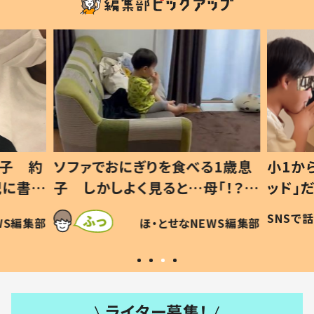
1歳息
小1から不登校、息子は「ギフテ
ひ孫に
「！？」
ッド」だった 父が“ウチ給食”を
が、抱
に「可愛
作り続ける理由とは #令和の親
「涙が
SNSで話題
ほ・とせなNEWS編集部
WS編集部
#令和の子
い」
ライター募集！