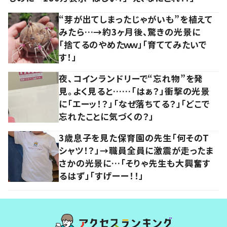
“芽が出てしまったじゃがいも”を植えて
みたら…→約3ヶ月後、驚きの光景に
「捨てるのやめたｗｗ」「育ててみたいで
す！」
夜、コインランドリーで“忘れ物”を発
見。よく見ると……「はぁ？」衝撃の光景
に「エーッ！？」「なぜ落ちてる？」「どこで
忘れたことに気づくの？」
3歳息子を見た保育園の先生「何そのT
シャツ！？」→職員全員に激震が走ったま
さかの光景に…「そりゃ先生も大興奮す
るはず」「すげーー！！」