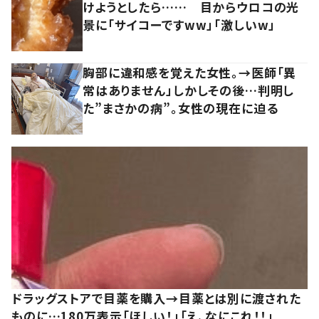
けようとしたら…… 目からウロコの光
景に「サイコーですww」「激しいw」
胸部に違和感を覚えた女性。→医師「異
常はありません」しかしその後…判明し
た”まさかの病”。女性の現在に迫る
ドラッグストアで目薬を購入→目薬とは別に渡された
ものに…180万表示「ほしい！」「え、なにこれ！！」