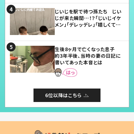
じいじを駅で待つ孫たち じい
じが来た瞬間…！？「じいじイケ
メン」「デレッデレ」「嬉しくて可
愛くてたまらない」「幸せになれ
る」
生後8ヶ月で亡くなった息子
約3年半後、当時の妻の日記に
書いてあった本音とは
6位以降はこちら