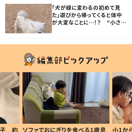
「犬が緑に変わるの初めて見
た」遊びから帰ってくると体中
が大変なことに…！？ “小さい
秋を見つけた犬”が可愛い…！
1歳息
小1から不登校、息子は「ギフテ
ひ孫に