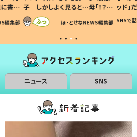
「！？」
ッド」だった 父が“ウチ給食”を
が、抱
に「可愛
作り続ける理由とは #令和の親
「涙が
SNSで話題
ほ・とせなNEWS編集部
WS編集部
#令和の子
い」
ニュース
SNS