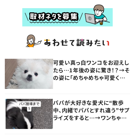
可愛い真っ白ワンコをお迎えし
たら…1年後の姿に驚き！？→そ
の姿に「めちゃめちゃ可愛くて
笑いました」「個性が光ってる」
の声
パパが大好きな愛犬に“散歩
中、内緒でパパとすれ違う”サプ
ライズをすると…→ワンちゃん
の反応に「可愛すぎる」「賢い
子」の声