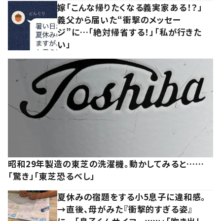
嫁「こんな帰りたくなる義実家ある！？」
義父から届いた“衝撃のメッセー
ジ”に…「絶対帰省する！」「私が行きた
い」
昭和29年製造の東芝の洗濯機。動かしてみると……
「驚き」「東芝恐るべし」
夏休みの宿題をする小5息子に違和感。
→直後、母がみた『衝撃的すぎる姿』