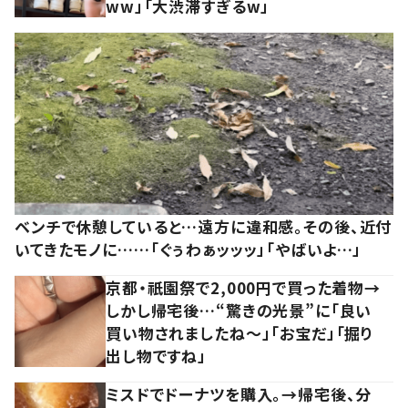
ww」「大渋滞すぎるw」
ベンチで休憩していると…遠方に違和感。その後、近付
いてきたモノに……「ぐぅわぁッッッ」「やばいよ…」
京都・祇園祭で2,000円で買った着物→
しかし帰宅後…“驚きの光景”に「良い
買い物されましたね～」「お宝だ」「掘り
出し物ですね」
ミスドでドーナツを購入。→帰宅後、分