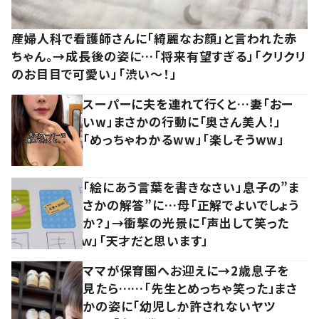
産婦人科で看護師さんに「綺麗なお顔」と言われた赤
ちゃん。→成長後の姿に…「将来有望すぎる」「クリクリ
のお目目で可愛い」「渋い～！」
スーパーに夫を連れて行くと…妻「おー
いw」まさかの行動に「奥さん美人！」
「めっちゃわかるww」「楽しそうww」
「絵にあう言葉を書きなさい」息子の”ま
さかの解答”に…母「正解でよいでしょう
か？」→衝撃の光景に「声出して笑った
ｗ」「天才だと思います」
ママが保育園へお迎えに→2歳息子を
見たら……「先生とめっちゃ笑った」まさ
かの姿に「幼児しか許されないヤツ