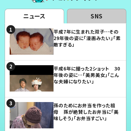
ニュース
SNS
平成7年に生まれた双子…その
29年後の姿に「漫画みたい」「素
敵すぎる」
平成6年に撮った2ショット 30
年後の姿に…「美男美女」「こん
な夫婦になりたい」
孫のためにお弁当を作った祖
母 孫が絶賛したお弁当に「美
味しそう」「お弁当すごい」