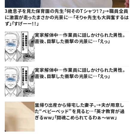
3歳息子を見た保育園の先生「何そのTシャツ！？」→職員全員
に激震が走ったまさかの光景に…「そりゃ先生も大興奮するは
ず」「すげーー！！」
実家解体中…作業員に話しかけられた男性。
直後、目撃した衝撃の光景に…「えっ」
実家解体中…作業員に話しかけられた男性。
直後、目撃した衝撃の光景に…「えっ」
里帰り出産から帰宅した妻子。→夫が用意し
た“ベビーベッド”を見ると…「英才教育が過
ぎるww」「闘魂こめられてるわぁ～ww」