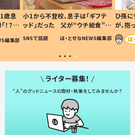
1歳息
小1から不登校、息子は「ギフテ
ひ孫に
「！？」
ッド」だった 父が“ウチ給食”を
が、抱
に「可愛
作り続ける理由とは #令和の親
「涙が
SNSで話題
ほ・とせなNEWS編集部
WS編集部
#令和の子
い」
ライター募集！
“人”のグッドニュースの取材・執筆をしてみませんか？