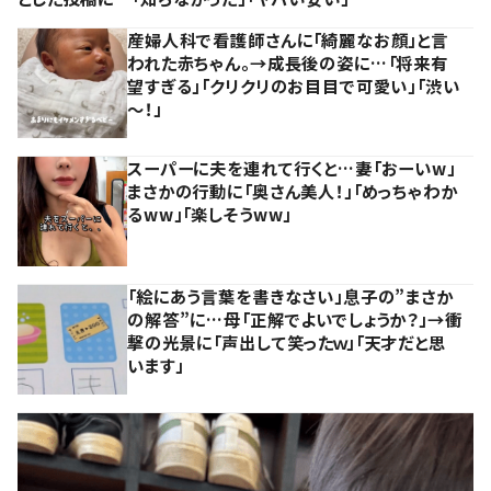
産婦人科で看護師さんに「綺麗なお顔」と言
われた赤ちゃん。→成長後の姿に…「将来有
望すぎる」「クリクリのお目目で可愛い」「渋い
～！」
スーパーに夫を連れて行くと…妻「おーいw」
まさかの行動に「奥さん美人！」「めっちゃわか
るww」「楽しそうww」
「絵にあう言葉を書きなさい」息子の”まさか
の解答”に…母「正解でよいでしょうか？」→衝
撃の光景に「声出して笑ったｗ」「天才だと思
います」