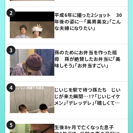
平成6年に撮った2ショット 30
年後の姿に…「美男美女」「こん
な夫婦になりたい」
孫のためにお弁当を作った祖
母 孫が絶賛したお弁当に「美
味しそう」「お弁当すごい」
じいじを駅で待つ孫たち じい
じが来た瞬間…！？「じいじイケ
メン」「デレッデレ」「嬉しくて可
愛くてたまらない」「幸せになれ
る」
生後8ヶ月で亡くなった息子