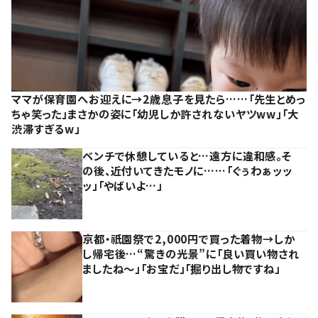
ママが保育園へお迎えに→2歳息子を見たら……「先生とめっ
ちゃ笑った」まさかの姿に「幼児しか許されないヤツww」「大
渋滞すぎるw」
ベンチで休憩していると…遠方に違和感。そ
の後、近付いてきたモノに……「ぐぅわぁッッ
ッ」「やばいよ…」
京都・祇園祭で2,000円で買った着物→しか
し帰宅後…“驚きの光景”に「良い買い物され
ましたね～」「お宝だ」「掘り出し物ですね」