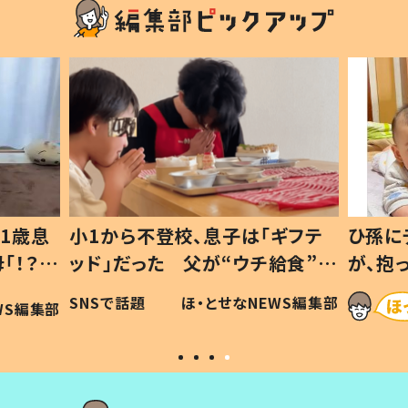
1歳息
小1から不登校、息子は「ギフテ
ひ孫に
「！？」
ッド」だった 父が“ウチ給食”を
が、抱
に「可愛
作り続ける理由とは #令和の親
「涙が
SNSで話題
ほ・とせなNEWS編集部
WS編集部
#令和の子
い」