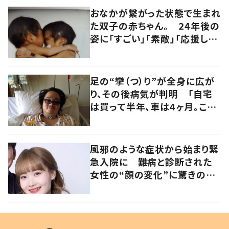
おなかが繋がった状態で生まれ
た双子の赤ちゃん。 24年後の
姿に「すごい」「素敵」「応援して
います」
足の“攣（つ）り”が全身に広が
り、その後病気が判明 「自宅
は買って半年、車は4ヶ月。この
先どうすれば…」発病時の思い
と心境の変化について患者に
聞いた
風邪のような症状から始まり緊
急入院に 難病と診断された
女性の“顔の変化”に驚きの
声 「可哀想と捉えないで」発
信した思いを聞いた