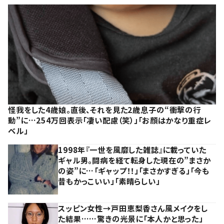
怪我をした4歳娘。直後、それを見た2歳息子の“衝撃の行
動”に…254万回表示「凄い配慮（笑）」「お顔はかなり重症レ
ベル」
1998年『一世を風靡した雑誌』に載っていた
ギャル男。闘病を経て転身した現在の”まさか
の姿”に…「ギャップ！！」「まさかすぎる」「今も
昔もかっこいい」「素晴らしい」
スッピン女性→戸田恵梨香さん風メイクをし
た結果……驚きの光景に「本人かと思った」