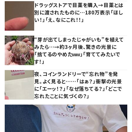
ドラッグストアで目薬を購入→目薬とは
別に渡されたものに…180万表示「ほし
い！」「え、なにこれ！！」
“芽が出てしまったじゃがいも”を植えて
みたら…→約3ヶ月後、驚きの光景に
「捨てるのやめたｗｗ」「育ててみたいで
す！」
夜、コインランドリーで“忘れ物”を発
見。よく見ると……「はぁ？」衝撃の光景
に「エーッ！？」「なぜ落ちてる？」「どこで
忘れたことに気づくの？」