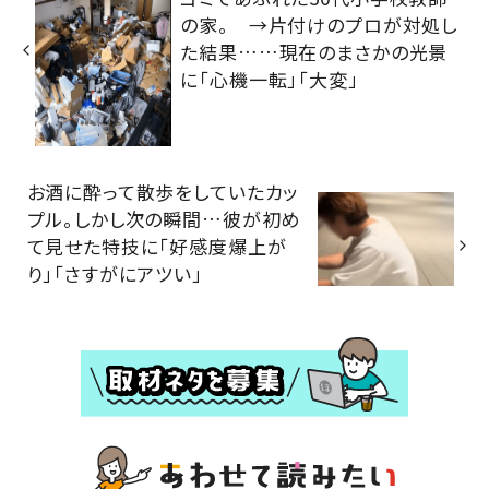
の家。 →片付けのプロが対処し
た結果……現在のまさかの光景
に「心機一転」「大変」
お酒に酔って散歩をしていたカッ
プル。しかし次の瞬間…彼が初め
て見せた特技に「好感度爆上が
り」「さすがにアツい」