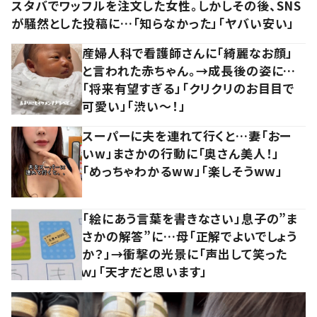
スタバでワッフルを注文した女性。しかしその後、SNS
が騒然とした投稿に…「知らなかった」「ヤバい安い」
産婦人科で看護師さんに「綺麗なお顔」
と言われた赤ちゃん。→成長後の姿に…
「将来有望すぎる」「クリクリのお目目で
可愛い」「渋い～！」
スーパーに夫を連れて行くと…妻「おー
いw」まさかの行動に「奥さん美人！」
「めっちゃわかるww」「楽しそうww」
「絵にあう言葉を書きなさい」息子の”ま
さかの解答”に…母「正解でよいでしょう
か？」→衝撃の光景に「声出して笑った
ｗ」「天才だと思います」