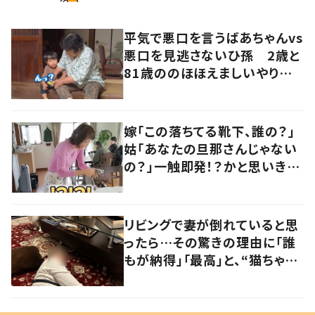
平気で悪口を言うばあちゃんvs
悪口を見逃さないひ孫 2歳と
81歳ののほほえましいやり取り
に「口悪いけど可愛い」の声
嫁「この落ちてる靴下、誰の？」
姑「あなたの旦那さんじゃない
の？」一触即発！？かと思いき
や…持ち主が判明し「声だして
大爆笑しちゃった」
リビングで妻が倒れていると思
ったら…その驚きの理由に「誰
もが納得」「最高」と、“猫ちゃん
好きユーザー”からの共感集ま
る！