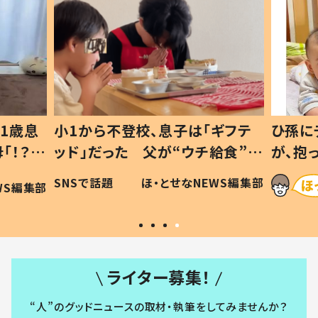
1歳息
小1から不登校、息子は「ギフテ
ひ孫に
「！？」
ッド」だった 父が“ウチ給食”を
が、抱
に「可愛
作り続ける理由とは #令和の親
「涙が
SNSで話題
ほ・とせなNEWS編集部
WS編集部
#令和の子
い」
ライター募集！
“人”のグッドニュースの取材・執筆をしてみませんか？