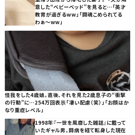
意した“ベビーベッド”を見ると…「英才
教育が過ぎるww」「闘魂こめられてる
わぁ～ww」
怪我をした4歳娘。直後、それを見た2歳息子の“衝撃
の行動”に…254万回表示「凄い配慮（笑）」「お顔はか
なり重症レベル」
1998年『一世を風靡した雑誌』に載って
いたギャル男。闘病を経て転身した現在