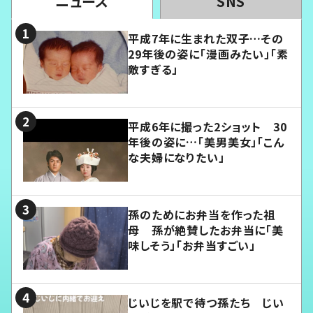
ニュース
SNS
平成7年に生まれた双子…その
29年後の姿に「漫画みたい」「素
敵すぎる」
平成6年に撮った2ショット 30
年後の姿に…「美男美女」「こん
な夫婦になりたい」
孫のためにお弁当を作った祖
母 孫が絶賛したお弁当に「美
味しそう」「お弁当すごい」
じいじを駅で待つ孫たち じい