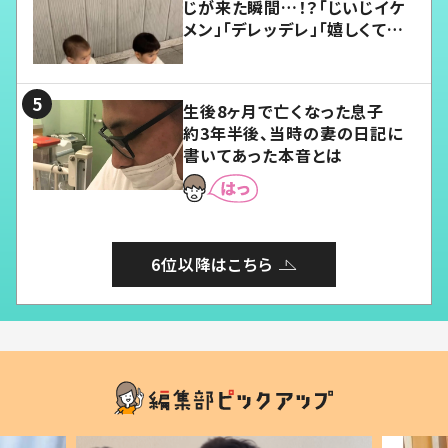
じが来た瞬間…！？「じいじイケ
メン」「デレッデレ」「嬉しくて可
愛くてたまらない」「幸せになれ
る」
生後8ヶ月で亡くなった息子
約3年半後、当時の妻の日記に
書いてあった本音とは
6位以降はこちら