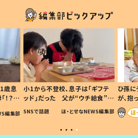
1歳息
小1から不登校、息子は「ギフテ
ひ孫に
「！？」
ッド」だった 父が“ウチ給食”を
が、抱
に「可愛
作り続ける理由とは #令和の親
「涙が
SNSで話題
ほ・とせなNEWS編集部
WS編集部
#令和の子
い」