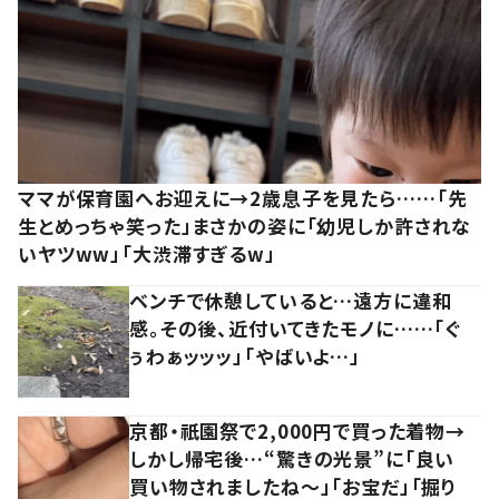
ママが保育園へお迎えに→2歳息子を見たら……「先
生とめっちゃ笑った」まさかの姿に「幼児しか許されな
いヤツww」「大渋滞すぎるw」
ベンチで休憩していると…遠方に違和
感。その後、近付いてきたモノに……「ぐ
ぅわぁッッッ」「やばいよ…」
京都・祇園祭で2,000円で買った着物→
しかし帰宅後…“驚きの光景”に「良い
買い物されましたね～」「お宝だ」「掘り