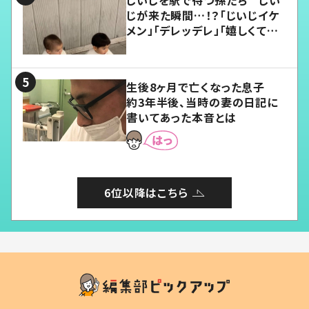
じが来た瞬間…！？「じいじイケ
メン」「デレッデレ」「嬉しくて可
愛くてたまらない」「幸せになれ
る」
生後8ヶ月で亡くなった息子
約3年半後、当時の妻の日記に
書いてあった本音とは
6位以降はこちら