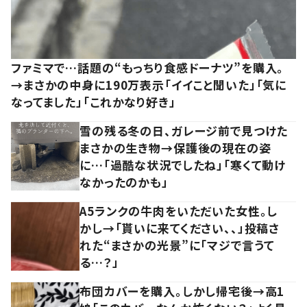
ファミマで…話題の“もっちり食感ドーナツ”を購入。
→まさかの中身に190万表示「イイこと聞いた」「気に
なってました」「これかなり好き」
雪の残る冬の日、ガレージ前で見つけた
まさかの生き物→保護後の現在の姿
に…「過酷な状況でしたね」「寒くて動け
なかったのかも」
A5ランクの牛肉をいただいた女性。し
かし→「貰いに来てください、、」投稿さ
れた“まさかの光景”に「マジで言うて
る…？」
布団カバーを購入。しかし帰宅後→高1