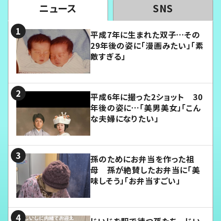
ニュース
SNS
平成7年に生まれた双子…その
29年後の姿に「漫画みたい」「素
敵すぎる」
平成6年に撮った2ショット 30
年後の姿に…「美男美女」「こん
な夫婦になりたい」
孫のためにお弁当を作った祖
母 孫が絶賛したお弁当に「美
味しそう」「お弁当すごい」
じいじを駅で待つ孫たち じい