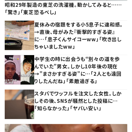
昭和29年製造の東芝の洗濯機。動かしてみると……
「驚き」「東芝恐るべし」
夏休みの宿題をする小5息子に違和感。
→直後、母がみた『衝撃的すぎる姿』
に…「息子くんサイコーww」「吹き出し
ちゃいましたww」
中学生の時に出会うも“別々の道を歩
んでいた”男女。しかし10年後の現在
→”まさかすぎる姿”に…「2人とも遠回
りしたんだね」「素敵過ぎる」
スタバでワッフルを注文した女性。しか
しその後、SNSが騒然とした投稿に…
「知らなかった」「ヤバい安い」