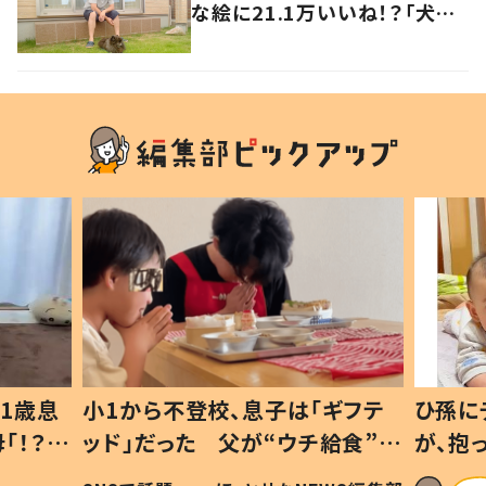
な絵に21.1万いいね！？「犬の
強い意志を感じる」
1歳息
小1から不登校、息子は「ギフテ
ひ孫に
「！？」
ッド」だった 父が“ウチ給食”を
が、抱
に「可愛
作り続ける理由とは #令和の親
「涙が