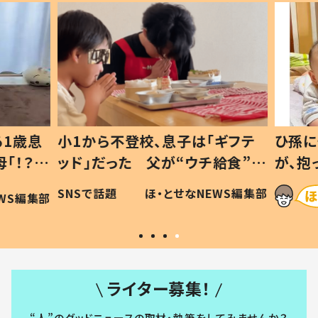
1歳息
小1から不登校、息子は「ギフテ
ひ孫に
「！？」
ッド」だった 父が“ウチ給食”を
が、抱
に「可愛
作り続ける理由とは #令和の親
「涙が
SNSで話題
ほ・とせなNEWS編集部
WS編集部
#令和の子
い」
ライター募集！
“人”のグッドニュースの取材・執筆をしてみませんか？