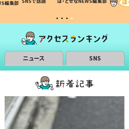
SNSで話題
ほ・とせなNEWS編集部
WS編集部
#令和の子
い」
ニュース
SNS