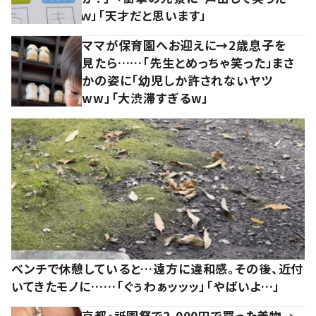
ｗ」「天才だと思います」
ママが保育園へお迎えに→2歳息子を
見たら……「先生とめっちゃ笑った」まさ
かの姿に「幼児しか許されないヤツ
ww」「大渋滞すぎるw」
ベンチで休憩していると…遠方に違和感。その後、近付
いてきたモノに……「ぐぅわぁッッッ」「やばいよ…」
京都・祇園祭で2,000円で買った着物→