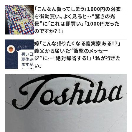
「こんなん買ってしまう」1000円の浴衣
を衝動買い。よく見ると…“驚きの光
景”に「これは即買い」「1000円だった
のですか？！」
嫁「こんな帰りたくなる義実家ある！？」
義父から届いた“衝撃のメッセー
ジ”に…「絶対帰省する！」「私が行きた
い」