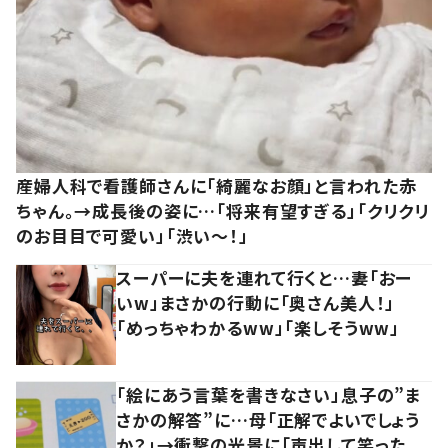
産婦人科で看護師さんに「綺麗なお顔」と言われた赤
ちゃん。→成長後の姿に…「将来有望すぎる」「クリクリ
のお目目で可愛い」「渋い～！」
スーパーに夫を連れて行くと…妻「おー
いw」まさかの行動に「奥さん美人！」
「めっちゃわかるww」「楽しそうww」
「絵にあう言葉を書きなさい」息子の”ま
さかの解答”に…母「正解でよいでしょう
か？」→衝撃の光景に「声出して笑った