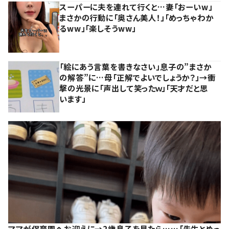
スーパーに夫を連れて行くと…妻「おーいw」
まさかの行動に「奥さん美人！」「めっちゃわか
るww」「楽しそうww」
「絵にあう言葉を書きなさい」息子の”まさか
の解答”に…母「正解でよいでしょうか？」→衝
撃の光景に「声出して笑ったｗ」「天才だと思
います」
ママが保育園へお迎えに→2歳息子を見たら……「先生とめっ