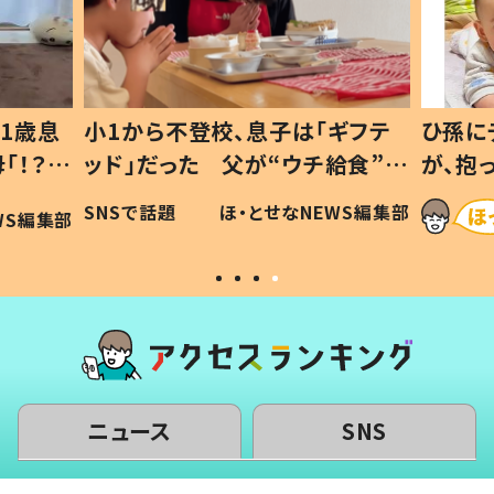
1歳息
小1から不登校、息子は「ギフテ
ひ孫に
「！？」
ッド」だった 父が“ウチ給食”を
が、抱
に「可愛
作り続ける理由とは #令和の親
「涙が
SNSで話題
ほ・とせなNEWS編集部
WS編集部
#令和の子
い」
ニュース
SNS