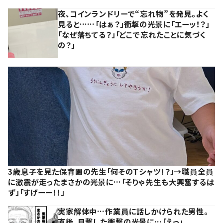
夜、コインランドリーで“忘れ物”を発見。よく
見ると……「はぁ？」衝撃の光景に「エーッ！？」
「なぜ落ちてる？」「どこで忘れたことに気づく
の？」
3歳息子を見た保育園の先生「何そのTシャツ！？」→職員全員
に激震が走ったまさかの光景に…「そりゃ先生も大興奮するは
ず」「すげーー！！」
実家解体中…作業員に話しかけられた男性。
直後、目撃した衝撃の光景に…「えっ」