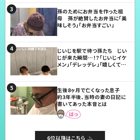
孫のためにお弁当を作った祖
母 孫が絶賛したお弁当に「美
味しそう」「お弁当すごい」
じいじを駅で待つ孫たち じい
じが来た瞬間…！？「じいじイケ
メン」「デレッデレ」「嬉しくて可
愛くてたまらない」「幸せになれ
る」
生後8ヶ月で亡くなった息子
約3年半後、当時の妻の日記に
書いてあった本音とは
6位以降はこちら