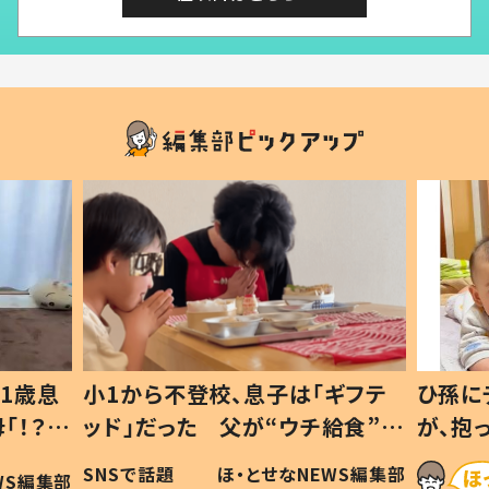
1歳息
小1から不登校、息子は「ギフテ
ひ孫に
「！？」
ッド」だった 父が“ウチ給食”を
が、抱
に「可愛
作り続ける理由とは #令和の親
「涙が
SNSで話題
ほ・とせなNEWS編集部
WS編集部