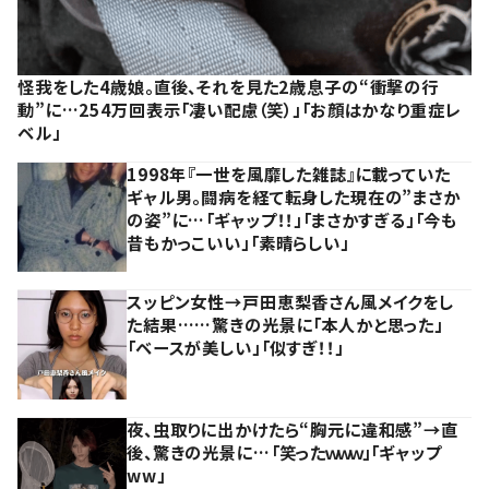
怪我をした4歳娘。直後、それを見た2歳息子の“衝撃の行
動”に…254万回表示「凄い配慮（笑）」「お顔はかなり重症レ
ベル」
1998年『一世を風靡した雑誌』に載っていた
ギャル男。闘病を経て転身した現在の”まさか
の姿”に…「ギャップ！！」「まさかすぎる」「今も
昔もかっこいい」「素晴らしい」
スッピン女性→戸田恵梨香さん風メイクをし
た結果……驚きの光景に「本人かと思った」
「ベースが美しい」「似すぎ！！」
夜、虫取りに出かけたら“胸元に違和感”→直
後、驚きの光景に…「笑ったｗｗｗ」「ギャップ
ww」