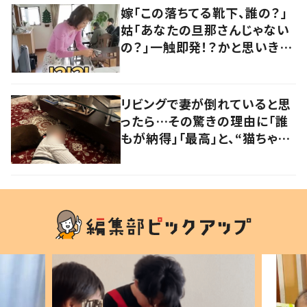
嫁「この落ちてる靴下、誰の？」
姑「あなたの旦那さんじゃない
の？」一触即発！？かと思いき
や…持ち主が判明し「声だして
大爆笑しちゃった」
リビングで妻が倒れていると思
ったら…その驚きの理由に「誰
もが納得」「最高」と、“猫ちゃん
好きユーザー”からの共感集ま
る！