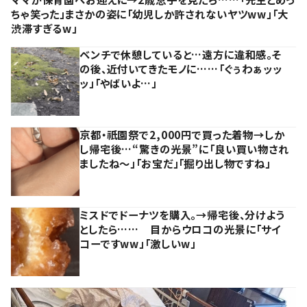
ちゃ笑った」まさかの姿に「幼児しか許されないヤツww」「大
渋滞すぎるw」
ベンチで休憩していると…遠方に違和感。そ
の後、近付いてきたモノに……「ぐぅわぁッッ
ッ」「やばいよ…」
京都・祇園祭で2,000円で買った着物→しか
し帰宅後…“驚きの光景”に「良い買い物され
ましたね～」「お宝だ」「掘り出し物ですね」
ミスドでドーナツを購入。→帰宅後、分けよう
としたら…… 目からウロコの光景に「サイ
コーですww」「激しいw」