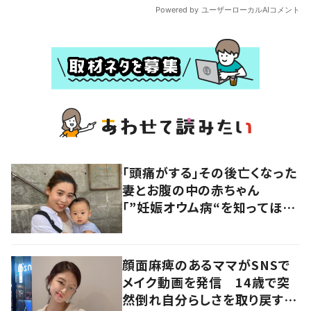
「頭痛がする」その後亡くなった
妻とお腹の中の赤ちゃん
「”妊娠オウム病“を知ってほし
い」発信を続ける夫に迫る
顔面麻痺のあるママがSNSで
メイク動画を発信 14歳で突
然倒れ自分らしさを取り戻すま