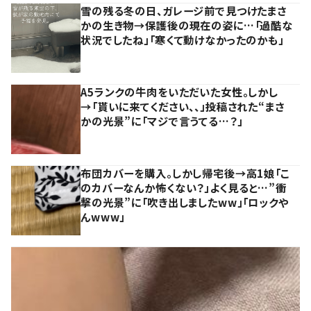
雪の残る冬の日、ガレージ前で見つけたまさ
かの生き物→保護後の現在の姿に…「過酷な
状況でしたね」「寒くて動けなかったのかも」
A5ランクの牛肉をいただいた女性。しかし
→「貰いに来てください、、」投稿された“まさ
かの光景”に「マジで言うてる…？」
布団カバーを購入。しかし帰宅後→高1娘「こ
のカバーなんか怖くない？」よく見ると…”衝
撃の光景”に「吹き出しましたww」「ロックや
んwww」