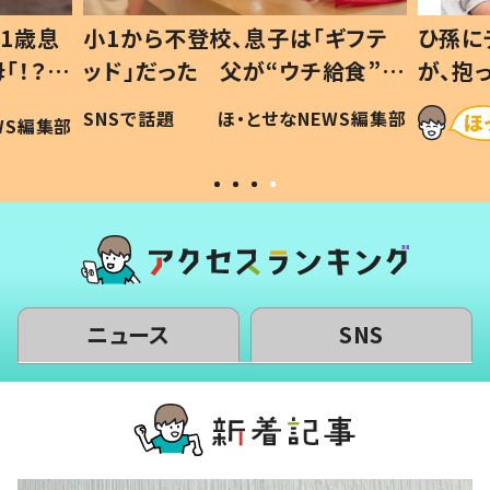
1歳息
小1から不登校、息子は「ギフテ
ひ孫に
「！？」
ッド」だった 父が“ウチ給食”を
が、抱
に「可愛
作り続ける理由とは #令和の親
「涙が
SNSで話題
ほ・とせなNEWS編集部
WS編集部
#令和の子
い」
ニュース
SNS