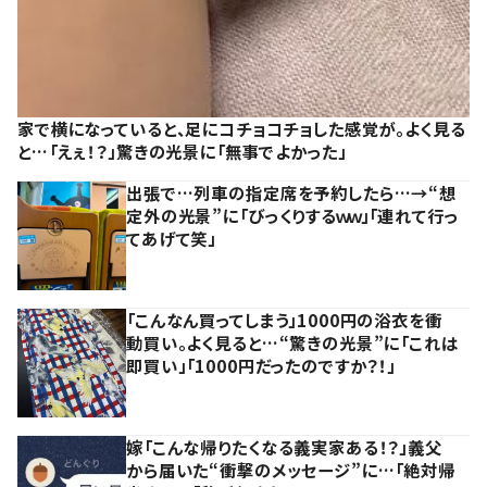
家で横になっていると、足にコチョコチョした感覚が。よく見る
と…「えぇ！？」驚きの光景に「無事でよかった」
出張で…列車の指定席を予約したら…→“想
定外の光景”に「びっくりするｗｗ」「連れて行っ
てあげて笑」
「こんなん買ってしまう」1000円の浴衣を衝
動買い。よく見ると…“驚きの光景”に「これは
即買い」「1000円だったのですか？！」
嫁「こんな帰りたくなる義実家ある！？」義父
から届いた“衝撃のメッセージ”に…「絶対帰