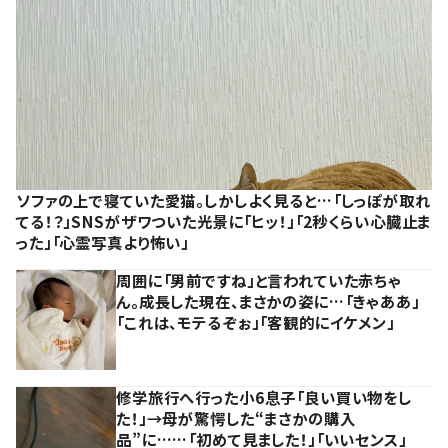
ソファの上で寝ていた愛猫。しかしよく見ると…「しっぽが取れ
てる！？」SNSがザワついた光景に「ヒッ！」「2秒くらい心臓止ま
った」「心霊写真より怖い」
周囲に「男前ですね」と言われていた赤ちゃ
ん。成長した現在、まさかの姿に…「きゃああ」
「これは、モテるぞぉ」「客観的にイケメン」
修学旅行へ行った小6息子「良い買い物をし
た！」→母が驚愕した“まさかの購入
品”に……「初めて見ました！」「いいセンス」