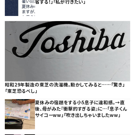
省する！」「私が行きたい」
昭和29年製造の東芝の洗濯機。動かしてみると……「驚き」
「東芝恐るべし」
夏休みの宿題をする小5息子に違和感。→直
後、母がみた『衝撃的すぎる姿』に…「息子くん
サイコーww」「吹き出しちゃいましたww」