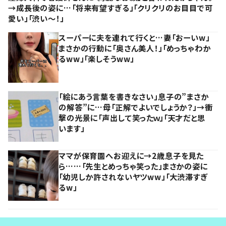
→成長後の姿に…「将来有望すぎる」「クリクリのお目目で可
愛い」「渋い～！」
スーパーに夫を連れて行くと…妻「おーいw」
まさかの行動に「奥さん美人！」「めっちゃわか
るww」「楽しそうww」
「絵にあう言葉を書きなさい」息子の”まさか
の解答”に…母「正解でよいでしょうか？」→衝
撃の光景に「声出して笑ったｗ」「天才だと思
います」
ママが保育園へお迎えに→2歳息子を見た
ら……「先生とめっちゃ笑った」まさかの姿に
「幼児しか許されないヤツww」「大渋滞すぎ
るw」