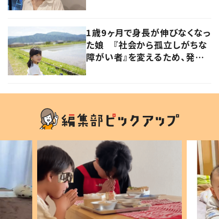
で
1歳9ヶ月で身長が伸びなくなっ
た娘 『社会から孤立しがちな
障がい者』を変えるため、発信
を続ける母と娘に迫る