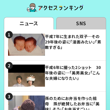
ニュース
SNS
平成7年に生まれた双子…その
29年後の姿に「漫画みたい」「素
敵すぎる」
平成6年に撮った2ショット 30
年後の姿に…「美男美女」「こん
な夫婦になりたい」
孫のためにお弁当を作った祖
母 孫が絶賛したお弁当に「美
味しそう」「お弁当すごい」