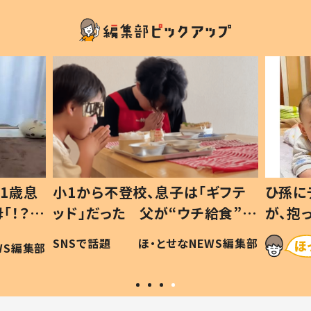
1歳息
小1から不登校、息子は「ギフテ
ひ孫に
「！？」
ッド」だった 父が“ウチ給食”を
が、抱
に「可愛
作り続ける理由とは #令和の親
「涙が
SNSで話題
ほ・とせなNEWS編集部
WS編集部
#令和の子
い」