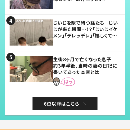
じいじを駅で待つ孫たち じい
じが来た瞬間…！？「じいじイケ
メン」「デレッデレ」「嬉しくて可
愛くてたまらない」「幸せになれ
る」
生後8ヶ月で亡くなった息子
約3年半後、当時の妻の日記に
書いてあった本音とは
6位以降はこちら