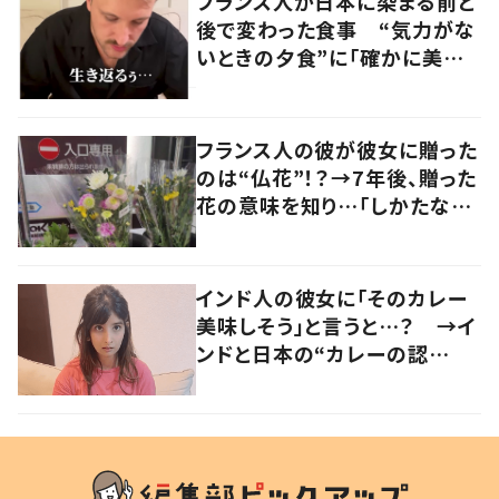
フランス人が日本に染まる前と
後で変わった食事 “気力がな
いときの夕食”に「確かに美味
い」「分かってくれるの嬉しい」
の声
フランス人の彼が彼女に贈った
のは“仏花”！？→7年後、贈った
花の意味を知り…「しかたな
い」「気持ちが大事」
インド人の彼女に「そのカレー
美味しそう」と言うと…？ →イ
ンドと日本の“カレーの認
識”に驚きの声！