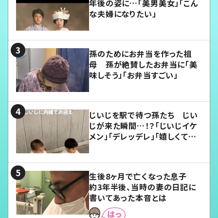
年後の姿に…「美男美女」「こん
な夫婦になりたい」
孫のためにお弁当を作った祖
母 孫が絶賛したお弁当に「美
味しそう」「お弁当すごい」
じいじを駅で待つ孫たち じい
じが来た瞬間…！？「じいじイケ
メン」「デレッデレ」「嬉しくて可
愛くてたまらない」「幸せになれ
る」
生後8ヶ月で亡くなった息子
約3年半後、当時の妻の日記に
書いてあった本音とは