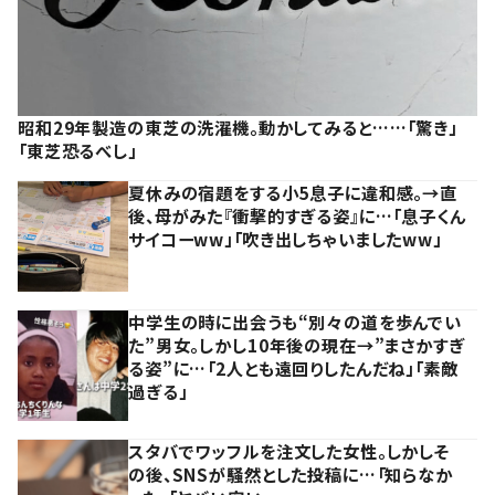
昭和29年製造の東芝の洗濯機。動かしてみると……「驚き」
「東芝恐るべし」
夏休みの宿題をする小5息子に違和感。→直
後、母がみた『衝撃的すぎる姿』に…「息子くん
サイコーww」「吹き出しちゃいましたww」
中学生の時に出会うも“別々の道を歩んでい
た”男女。しかし10年後の現在→”まさかすぎ
る姿”に…「2人とも遠回りしたんだね」「素敵
過ぎる」
スタバでワッフルを注文した女性。しかしそ
の後、SNSが騒然とした投稿に…「知らなか