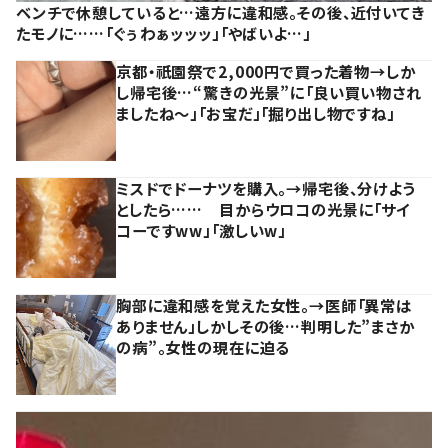
ベンチで休憩していると…遠方に違和感。その後、近付いてき
たモノに……「ぐぅわぁッッッ」「やばいよ…」
京都・祇園祭で2,000円で買った着物→しか
し帰宅後…“驚きの光景”に「良い買い物され
ましたね～」「お宝だ」「掘り出し物ですね」
ミスドでドーナツを購入。→帰宅後、分けよう
としたら…… 目からウロコの光景に「サイ
コーですww」「激しいw」
胸部に違和感を覚えた女性。→医師「異常は
ありません」しかしその後…判明した”まさか
の病”。女性の現在に迫る