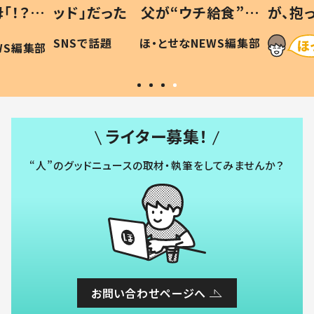
「！？」
ッド」だった 父が“ウチ給食”を
が、抱
に「可愛
作り続ける理由とは #令和の親
「涙が
SNSで話題
ほ・とせなNEWS編集部
WS編集部
#令和の子
い」
ライター募集！
“人”のグッドニュースの取材・執筆をしてみませんか？
お問い合わせページへ