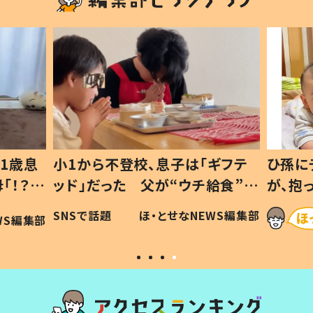
1歳息
小1から不登校、息子は「ギフテ
ひ孫に
「！？」
ッド」だった 父が“ウチ給食”を
が、抱
に「可愛
作り続ける理由とは #令和の親
「涙が
SNSで話題
ほ・とせなNEWS編集部
WS編集部
#令和の子
い」