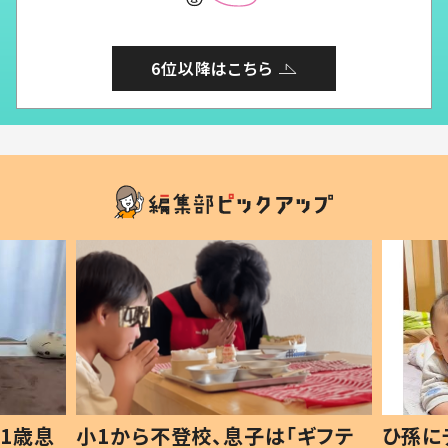
6位以降はこちら
1歳息
小1から不登校、息子は「ギフテ
ひ孫に