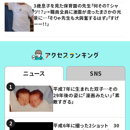
3歳息子を見た保育園の先生「何そのTシャ
ツ！？」→職員全員に激震が走ったまさかの光
景に…「そりゃ先生も大興奮するはず」「すげ
ーー！！」
ニュース
SNS
平成7年に生まれた双子…その
29年後の姿に「漫画みたい」「素
敵すぎる」
平成6年に撮った2ショット 30