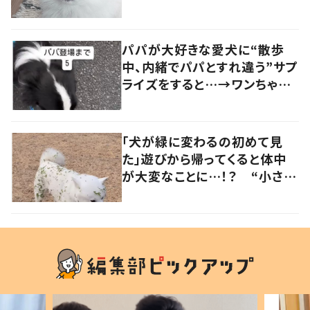
笑いました」「個性が光ってる」
の声
パパが大好きな愛犬に“散歩
中、内緒でパパとすれ違う”サプ
ライズをすると…→ワンちゃん
の反応に「可愛すぎる」「賢い
子」の声
「犬が緑に変わるの初めて見
た」遊びから帰ってくると体中
が大変なことに…！？ “小さい
秋を見つけた犬”が可愛い…！