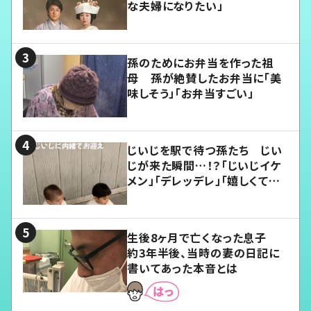
な夫婦になりたい」
孫のためにお弁当を作った祖
母 孫が絶賛したお弁当に「美
味しそう」「お弁当すごい」
じいじを駅で待つ孫たち じい
じが来た瞬間…！？「じいじイケ
メン」「デレッデレ」「嬉しくて可
愛くてたまらない」「幸せになれ
る」
生後8ヶ月で亡くなった息子
約3年半後、当時の妻の日記に
書いてあった本音とは