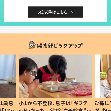
6位以降はこちら
小1から不登校、息子は「ギフテ
ひ孫にデレデレ
ッド」だった 父が“ウチ給食”を
が、抱っこす