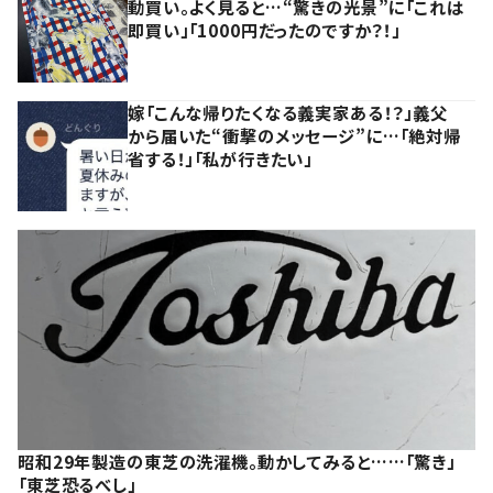
動買い。よく見ると…“驚きの光景”に「これは
即買い」「1000円だったのですか？！」
嫁「こんな帰りたくなる義実家ある！？」義父
から届いた“衝撃のメッセージ”に…「絶対帰
省する！」「私が行きたい」
昭和29年製造の東芝の洗濯機。動かしてみると……「驚き」
「東芝恐るべし」