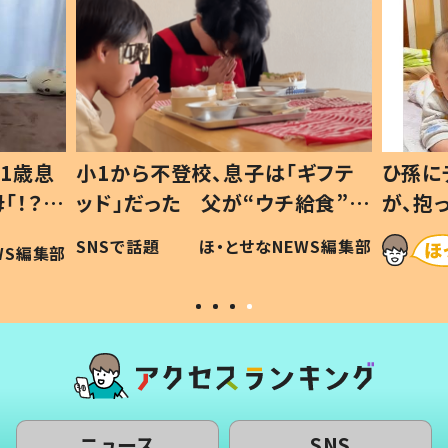
子は「ギフテ
ひ孫にデレデレな80歳じいじ
“ウチ給食”を
が、抱っこすると…ひ孫の反応に
 #令和の親
「涙が出ました」「可愛くて仕方な
せなNEWS編集部
ほ・とせなNEWS編集部
い」
ニュース
SNS