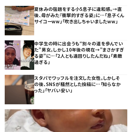
夏休みの宿題をする小5息子に違和感。→直
後、母がみた『衝撃的すぎる姿』に…「息子くん
サイコーww」「吹き出しちゃいましたww」
中学生の時に出会うも“別々の道を歩んでい
た”男女。しかし10年後の現在→”まさかすぎ
る姿”に…「2人とも遠回りしたんだね」「素敵
過ぎる」
スタバでワッフルを注文した女性。しかしそ
の後、SNSが騒然とした投稿に…「知らなか
った」「ヤバい安い」