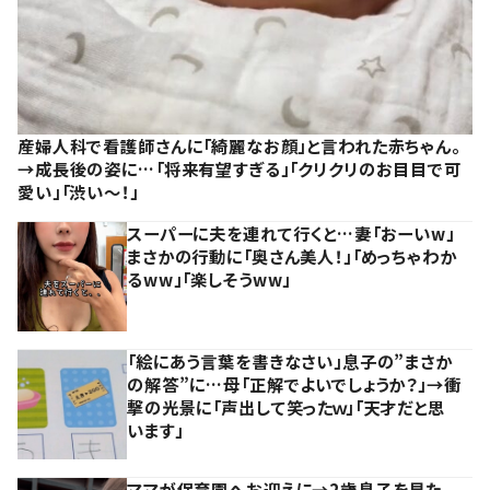
産婦人科で看護師さんに「綺麗なお顔」と言われた赤ちゃん。
→成長後の姿に…「将来有望すぎる」「クリクリのお目目で可
愛い」「渋い～！」
スーパーに夫を連れて行くと…妻「おーいw」
まさかの行動に「奥さん美人！」「めっちゃわか
るww」「楽しそうww」
「絵にあう言葉を書きなさい」息子の”まさか
の解答”に…母「正解でよいでしょうか？」→衝
撃の光景に「声出して笑ったｗ」「天才だと思
います」
ママが保育園へお迎えに→2歳息子を見た