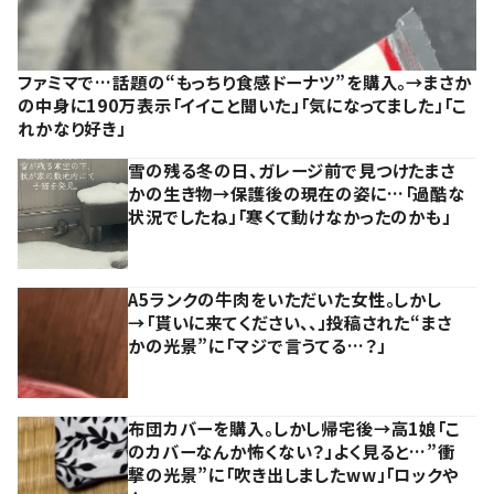
ファミマで…話題の“もっちり食感ドーナツ”を購入。→まさか
の中身に190万表示「イイこと聞いた」「気になってました」「こ
れかなり好き」
雪の残る冬の日、ガレージ前で見つけたまさ
かの生き物→保護後の現在の姿に…「過酷な
状況でしたね」「寒くて動けなかったのかも」
A5ランクの牛肉をいただいた女性。しかし
→「貰いに来てください、、」投稿された“まさ
かの光景”に「マジで言うてる…？」
布団カバーを購入。しかし帰宅後→高1娘「こ
のカバーなんか怖くない？」よく見ると…”衝
撃の光景”に「吹き出しましたww」「ロックや