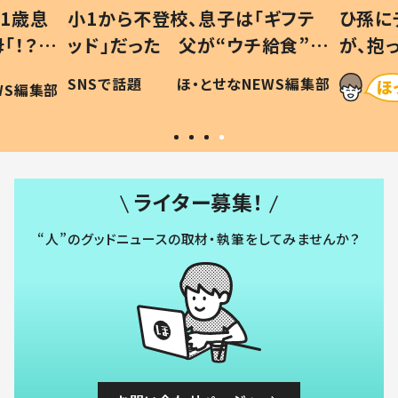
1歳息
小1から不登校、息子は「ギフテ
ひ孫に
「！？」
ッド」だった 父が“ウチ給食”を
が、抱
に「可愛
作り続ける理由とは #令和の親
「涙が
SNSで話題
ほ・とせなNEWS編集部
WS編集部
#令和の子
い」
ライター募集！
“人”のグッドニュースの取材・執筆をしてみませんか？