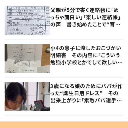
父親が5分で書く連絡帳に「め
っちゃ面白い」「楽しい連絡帳」
の声 書き始めたことで“育児
に変化”も
小4の息子に渡したおこづかい
明細書 その内容に「こういう
勉強小学校とかでして欲しい」
「社会勉強になりますね」の声
3歳になる娘のためにパパが作
った“誕生日用ドレス” その
出来上がりに「素敵パパ選手権
優勝」「パパさんカッコいい」の
声