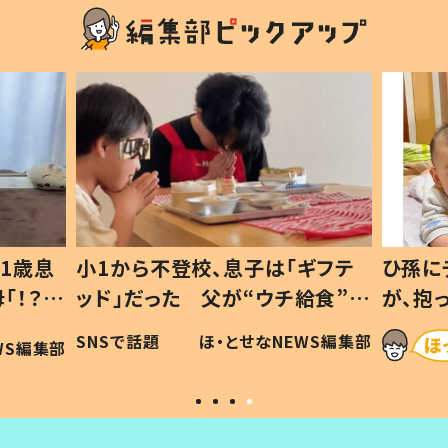
1歳息
小1から不登校、息子は「ギフテ
ひ孫に
「！？」
ッド」だった 父が“ウチ給食”を
が、抱
に「可愛
作り続ける理由とは #令和の親
「涙が
SNSで話題
ほ・とせなNEWS編集部
WS編集部
#令和の子
い」