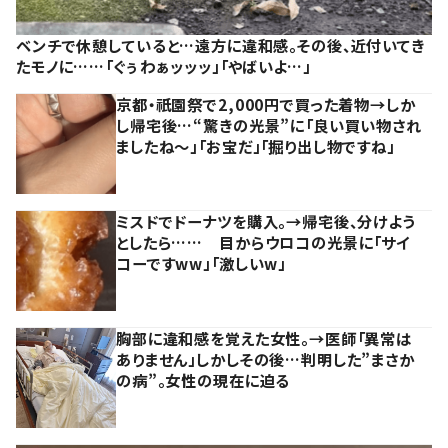
ベンチで休憩していると…遠方に違和感。その後、近付いてき
たモノに……「ぐぅわぁッッッ」「やばいよ…」
京都・祇園祭で2,000円で買った着物→しか
し帰宅後…“驚きの光景”に「良い買い物され
ましたね～」「お宝だ」「掘り出し物ですね」
ミスドでドーナツを購入。→帰宅後、分けよう
としたら…… 目からウロコの光景に「サイ
コーですww」「激しいw」
胸部に違和感を覚えた女性。→医師「異常は
ありません」しかしその後…判明した”まさか
の病”。女性の現在に迫る