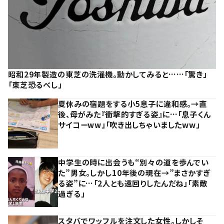
昭和29年製造の東芝の洗濯機。動かしてみると……「驚き」
「東芝恐るべし」
夏休みの宿題をする小5息子に違和感。→直
後、母がみた『衝撃的すぎる姿』に…「息子くん
サイコーww」「吹き出しちゃいましたww」
中学生の時に出会うも“別々の道を歩んでい
た”男女。しかし10年後の現在→”まさかすぎ
る姿”に…「2人とも遠回りしたんだね」「素敵
過ぎる」
スタバでワッフルを注文した女性。しかしそ