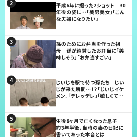
平成6年に撮った2ショット 30
年後の姿に…「美男美女」「こん
な夫婦になりたい」
孫のためにお弁当を作った祖
母 孫が絶賛したお弁当に「美
味しそう」「お弁当すごい」
じいじを駅で待つ孫たち じい
じが来た瞬間…！？「じいじイケ
メン」「デレッデレ」「嬉しくて可
愛くてたまらない」「幸せになれ
る」
生後8ヶ月で亡くなった息子
約3年半後、当時の妻の日記に
書いてあった本音とは