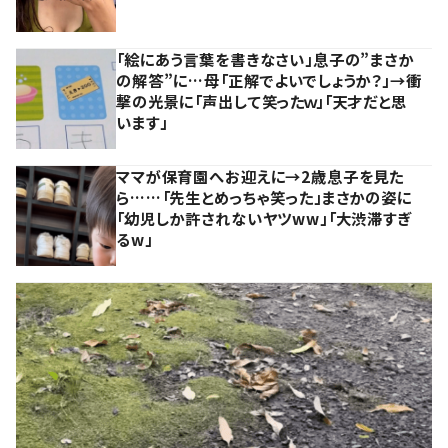
「絵にあう言葉を書きなさい」息子の”まさか
の解答”に…母「正解でよいでしょうか？」→衝
撃の光景に「声出して笑ったｗ」「天才だと思
います」
ママが保育園へお迎えに→2歳息子を見た
ら……「先生とめっちゃ笑った」まさかの姿に
「幼児しか許されないヤツww」「大渋滞すぎ
るw」