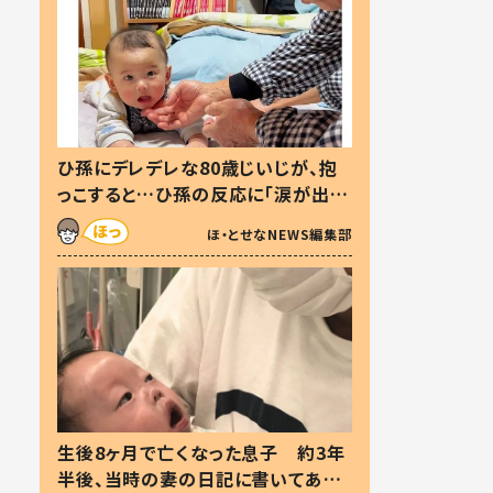
ひ孫にデレデレな80歳じいじが、抱
っこすると…ひ孫の反応に「涙が出ま
した」「可愛くて仕方ない」
ほ・とせなNEWS編集部
生後8ヶ月で亡くなった息子 約3年
半後、当時の妻の日記に書いてあっ