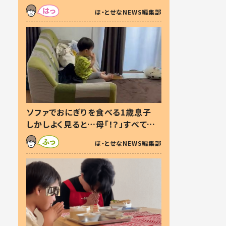
た本音とは
ほ・とせなNEWS編集部
ソファでおにぎりを食べる1歳息子
しかしよく見ると…母「！？」すべてを
察した母の投稿に「可愛いから許
ほ・とせなNEWS編集部
す！」「現行犯〜」