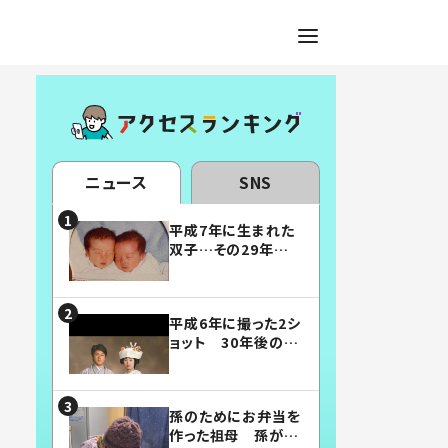
ニュース
SNS
平成7年に生まれた
双子…その29年後
の姿に「漫画みたい」
「素敵すぎる」
平成6年に撮った2シ
ョット 30年後の姿
に…「美男美女」「こ
んな夫婦になりた
い」
孫のためにお弁当を
作った祖母 孫が絶