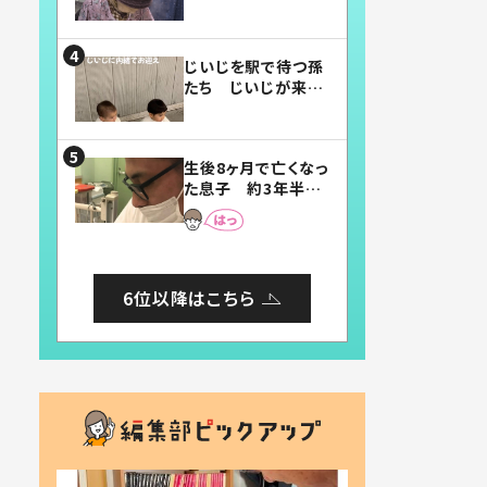
賛したお弁当に「美
味しそう」「お弁当す
ごい」
じいじを駅で待つ孫
たち じいじが来た
瞬間…！？「じいじイ
ケメン」「デレッデレ」
「嬉しくて可愛くてた
生後8ヶ月で亡くなっ
まらない」「幸せにな
た息子 約3年半
れる」
後、当時の妻の日記
に書いてあった本音
とは
6位以降はこちら