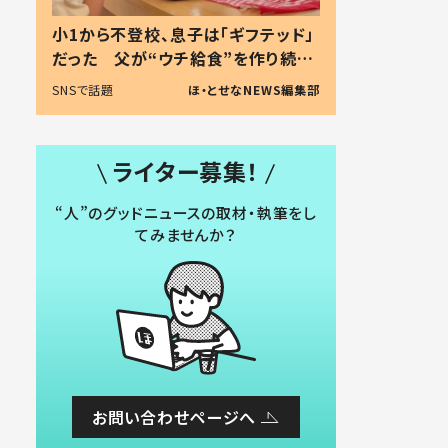
小1から不登校、息子は「ギフテッド」
だった 父が“ウチ給食”を作り続け
る理由とは #令和の親 #令和の子
SNSで話題
ほ・とせなNEWS編集部
ライター募集！
“人”のグッドニュースの取材・執筆をし
てみませんか？
お問い合わせページへ