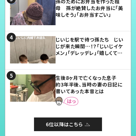
孫のためにお弁当を作った祖
母 孫が絶賛したお弁当に「美
味しそう」「お弁当すごい」
じいじを駅で待つ孫たち じい
じが来た瞬間…！？「じいじイケ
メン」「デレッデレ」「嬉しくて可
愛くてたまらない」「幸せになれ
る」
生後8ヶ月で亡くなった息子
約3年半後、当時の妻の日記に
書いてあった本音とは
6位以降はこちら