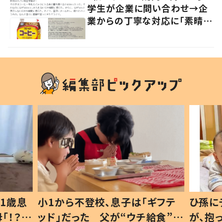
学生が企業に問い合わせ→企
業からの丁寧な対応に「素晴ら
しい」の声
1歳息
小1から不登校、息子は「ギフテ
ひ孫に
「！？」
ッド」だった 父が“ウチ給食”を
が、抱