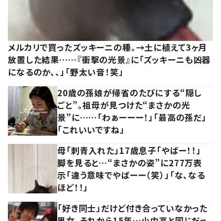
メルカリで買ったズッキーニの種。→土に植えて3ヶ月
放置した結果……『衝撃の光景』に「ズッキーニも凶器
になるのか、、」「野太い音！笑」
20歳の孫娘が帰省のたびにする“隠し
ごと”。祖母が見つけた“まさかの光
景”に……「わぁーーー！」「最高の孫だ」
「これいいですね」
母「刺青入れた」17歳息子「やばー！！」
脚を見ると…“まさかの姿”に277万表
示「違う意味でやばーー（笑）」「な、なる
ほど！！」
「好き同士」だけど付き合っていなかった
男女。それから15年…小中高と同じだっ