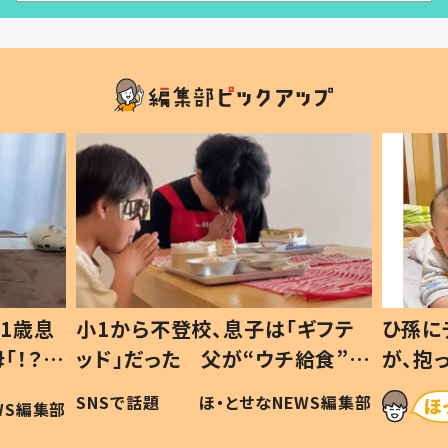
1歳息
小1から不登校、息子は「ギフテ
ひ孫に
「！？」
ッド」だった 父が“ウチ給食”を
が、抱
に「可愛
作り続ける理由とは #令和の親
「涙が
SNSで話題
ほ・とせなNEWS編集部
WS編集部
#令和の子
い」