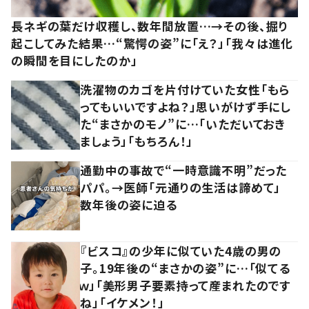
長ネギの葉だけ収穫し、数年間放置…→その後、掘り
起こしてみた結果…“驚愕の姿”に「え？」「我々は進化
の瞬間を目にしたのか」
洗濯物のカゴを片付けていた女性「もら
ってもいいですよね？」思いがけず手にし
た“まさかのモノ”に…「いただいておき
ましょう」「もちろん！」
通勤中の事故で“一時意識不明”だった
パパ。→医師「元通りの生活は諦めて」
数年後の姿に迫る
『ビスコ』の少年に似ていた4歳の男の
子。19年後の“まさかの姿”に…「似てる
ｗ」「美形男子要素持って産まれたのです
ね」「イケメン！」