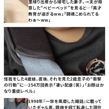
里帰り出産から帰宅した妻子。→夫が用
意した“ベビーベッド”を見ると…「英才
教育が過ぎるww」「闘魂こめられてる
わぁ～ww」
怪我をした4歳娘。直後、それを見た2歳息子の“衝撃
の行動”に…254万回表示「凄い配慮（笑）」「お顔はか
なり重症レベル」
1998年『一世を風靡した雑誌』に載って
いたギャル男。闘病を経て転身した現在