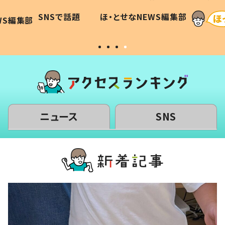
に「可愛
作り続ける理由とは #令和の親
「涙が
SNSで話題
ほ・とせなNEWS編集部
WS編集部
#令和の子
い」
ニュース
SNS