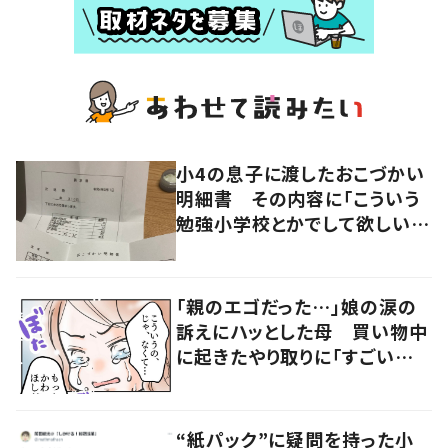
小4の息子に渡したおこづかい
明細書 その内容に「こういう
勉強小学校とかでして欲しい」
「社会勉強になりますね」の声
「親のエゴだった…」娘の涙の
訴えにハッとした母 買い物中
に起きたやり取りに「すごい分
かる」「改めて気付かされた」
“紙パック”に疑問を持った小