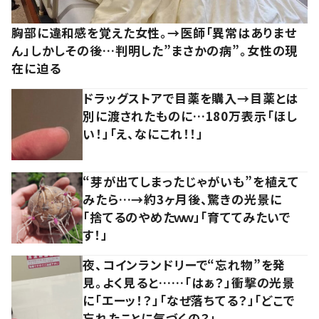
胸部に違和感を覚えた女性。→医師「異常はありませ
ん」しかしその後…判明した”まさかの病”。女性の現
在に迫る
ドラッグストアで目薬を購入→目薬とは
別に渡されたものに…180万表示「ほし
い！」「え、なにこれ！！」
“芽が出てしまったじゃがいも”を植えて
みたら…→約3ヶ月後、驚きの光景に
「捨てるのやめたｗｗ」「育ててみたいで
す！」
夜、コインランドリーで“忘れ物”を発
見。よく見ると……「はぁ？」衝撃の光景
に「エーッ！？」「なぜ落ちてる？」「どこで
忘れたことに気づくの？」