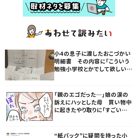
小4の息子に渡したおこづかい
明細書 その内容に「こういう
勉強小学校とかでして欲しい」
「社会勉強になりますね」の声
「親のエゴだった…」娘の涙の
訴えにハッとした母 買い物中
に起きたやり取りに「すごい分
かる」「改めて気付かされた」
“紙パック”に疑問を持った小