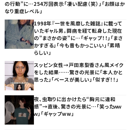
の行動”に…254万回表示「凄い配慮（笑）」「お顔はか
なり重症レベル」
1998年『一世を風靡した雑誌』に載って
いたギャル男。闘病を経て転身した現在
の”まさかの姿”に…「ギャップ！！」「まさ
かすぎる」「今も昔もかっこいい」「素晴
らしい」
スッピン女性→戸田恵梨香さん風メイク
をした結果……驚きの光景に「本人かと
思った」「ベースが美しい」「似すぎ！！」
夜、虫取りに出かけたら“胸元に違和
感”→直後、驚きの光景に…「笑ったｗｗ
ｗ」「ギャップww」