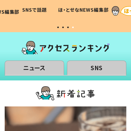
に「可愛
作り続ける理由とは #令和の親
「涙が
SNSで話題
ほ・とせなNEWS編集部
WS編集部
#令和の子
い」
ニュース
SNS