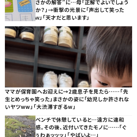
さかの解答”に…母「正解でよいでしょう
か？」→衝撃の光景に「声出して笑った
ｗ」「天才だと思います」
ママが保育園へお迎えに→2歳息子を見たら……「先
生とめっちゃ笑った」まさかの姿に「幼児しか許されな
いヤツww」「大渋滞すぎるw」
ベンチで休憩していると…遠方に違和
感。その後、近付いてきたモノに……「ぐ
ぅわぁッッッ」「やばいよ…」