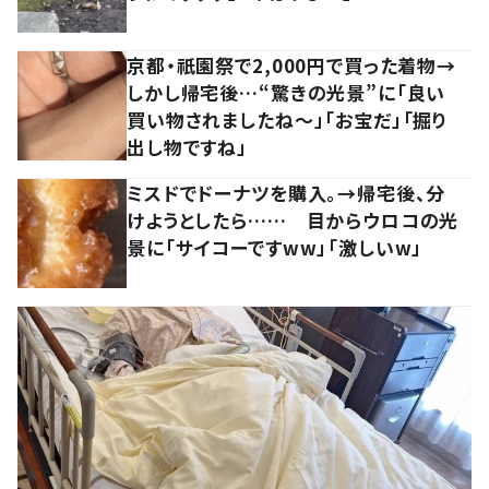
京都・祇園祭で2,000円で買った着物→
しかし帰宅後…“驚きの光景”に「良い
買い物されましたね～」「お宝だ」「掘り
出し物ですね」
ミスドでドーナツを購入。→帰宅後、分
けようとしたら…… 目からウロコの光
景に「サイコーですww」「激しいw」