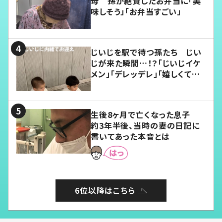
母 孫が絶賛したお弁当に「美
味しそう」「お弁当すごい」
じいじを駅で待つ孫たち じい
じが来た瞬間…！？「じいじイケ
メン」「デレッデレ」「嬉しくて可
愛くてたまらない」「幸せになれ
る」
生後8ヶ月で亡くなった息子
約3年半後、当時の妻の日記に
書いてあった本音とは
6位以降はこちら