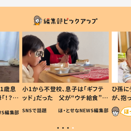
1歳息
小1から不登校、息子は「ギフテ
ひ孫に
「！？」
ッド」だった 父が“ウチ給食”を
が、抱
に「可愛
作り続ける理由とは #令和の親
「涙が
SNSで話題
ほ・とせなNEWS編集部
WS編集部
#令和の子
い」