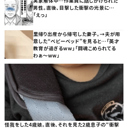
実家解体中…作業員に話しかけられた
男性。直後、目撃した衝撃の光景に…
「えっ」
里帰り出産から帰宅した妻子。→夫が用
意した“ベビーベッド”を見ると…「英才
教育が過ぎるww」「闘魂こめられてる
わぁ～ww」
怪我をした4歳娘。直後、それを見た2歳息子の“衝撃