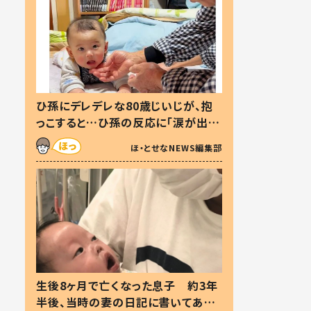
ひ孫にデレデレな80歳じいじが、抱
っこすると…ひ孫の反応に「涙が出ま
した」「可愛くて仕方ない」
ほ・とせなNEWS編集部
生後8ヶ月で亡くなった息子 約3年
半後、当時の妻の日記に書いてあっ