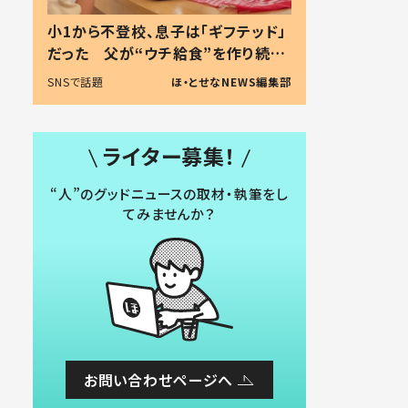
小1から不登校、息子は「ギフテッド」
だった 父が“ウチ給食”を作り続け
る理由とは #令和の親 #令和の子
SNSで話題
ほ・とせなNEWS編集部
ライター募集！
“人”のグッドニュースの取材・執筆をし
てみませんか？
お問い合わせページへ