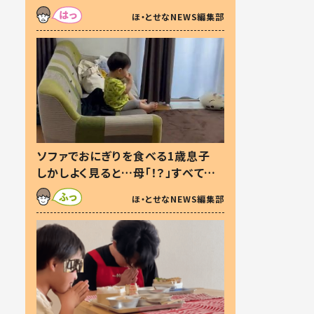
た本音とは
ほ・とせなNEWS編集部
ソファでおにぎりを食べる1歳息子
しかしよく見ると…母「！？」すべてを
察した母の投稿に「可愛いから許
ほ・とせなNEWS編集部
す！」「現行犯〜」