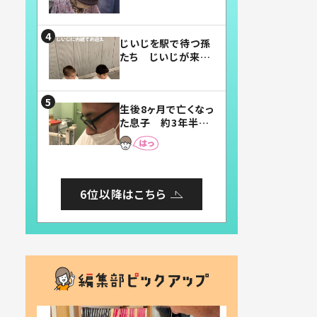
賛したお弁当に「美
味しそう」「お弁当す
ごい」
じいじを駅で待つ孫
たち じいじが来た
瞬間…！？「じいじイ
ケメン」「デレッデレ」
「嬉しくて可愛くてた
生後8ヶ月で亡くなっ
まらない」「幸せにな
た息子 約3年半
れる」
後、当時の妻の日記
に書いてあった本音
とは
6位以降はこちら