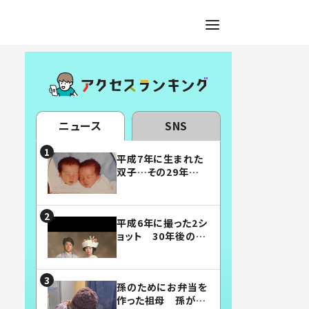
ニュース
SNS
平成7年に生まれた
双子…その29年後
の姿に「漫画みたい」
「素敵すぎる」
平成6年に撮った2シ
ョット 30年後の姿
に…「美男美女」「こ
んな夫婦になりた
い」
孫のためにお弁当を
作った祖母 孫が絶