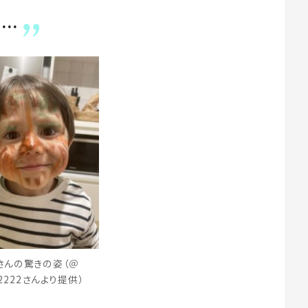
は…
さんの驚きの姿（＠
22222さんより提供）