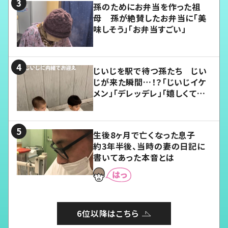
孫のためにお弁当を作った祖
母 孫が絶賛したお弁当に「美
味しそう」「お弁当すごい」
じいじを駅で待つ孫たち じい
じが来た瞬間…！？「じいじイケ
メン」「デレッデレ」「嬉しくて可
愛くてたまらない」「幸せになれ
る」
生後8ヶ月で亡くなった息子
約3年半後、当時の妻の日記に
書いてあった本音とは
6位以降はこちら