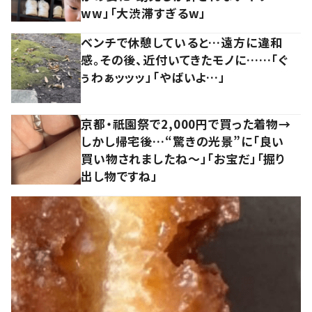
ww」「大渋滞すぎるw」
ベンチで休憩していると…遠方に違和
感。その後、近付いてきたモノに……「ぐ
ぅわぁッッッ」「やばいよ…」
京都・祇園祭で2,000円で買った着物→
しかし帰宅後…“驚きの光景”に「良い
買い物されましたね～」「お宝だ」「掘り
出し物ですね」