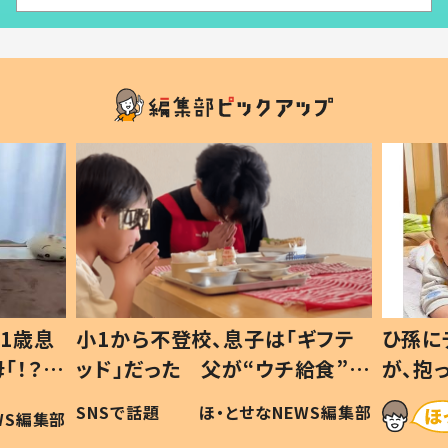
1歳息
小1から不登校、息子は「ギフテ
ひ孫に
「！？」
ッド」だった 父が“ウチ給食”を
が、抱
に「可愛
作り続ける理由とは #令和の親
「涙が
SNSで話題
ほ・とせなNEWS編集部
WS編集部
#令和の子
い」