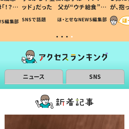
「！？」
ッド」だった 父が“ウチ給食”を
が、抱
に「可愛
作り続ける理由とは #令和の親
「涙が
SNSで話題
ほ・とせなNEWS編集部
WS編集部
#令和の子
い」
ニュース
SNS