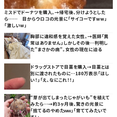
ミスドでドーナツを購入。→帰宅後、分けようとした
ら…… 目からウロコの光景に「サイコーですww」
「激しいw」
胸部に違和感を覚えた女性。→医師「異
常はありません」しかしその後…判明し
た”まさかの病”。女性の現在に迫る
ドラッグストアで目薬を購入→目薬とは
別に渡されたものに…180万表示「ほし
い！」「え、なにこれ！！」
“芽が出てしまったじゃがいも”を植えて
みたら…→約3ヶ月後、驚きの光景に
「捨てるのやめたｗｗ」「育ててみたいで
す！」