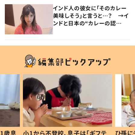
インド人の彼女に「そのカレー
美味しそう」と言うと…？ →イ
ンドと日本の“カレーの認
識”に驚きの声！
1歳息
小1から不登校、息子は「ギフテ
ひ孫に