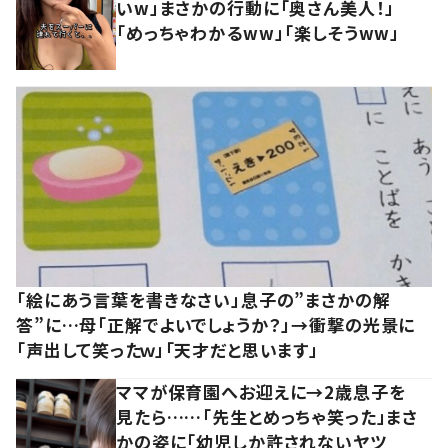
いw」まさかの行動に「奥さん美人！」
「めっちゃわかるww」「楽しそうww」
「絵にあう言葉を書きなさい」息子の”まさかの解
答”に…母「正解でよいでしょうか？」→衝撃の光景に
「声出して笑ったｗ」「天才だと思います」
ママが保育園へお迎えに→2歳息子を
見たら……「先生とめっちゃ笑った」まさ
かの姿に「幼児しか許されないヤツ