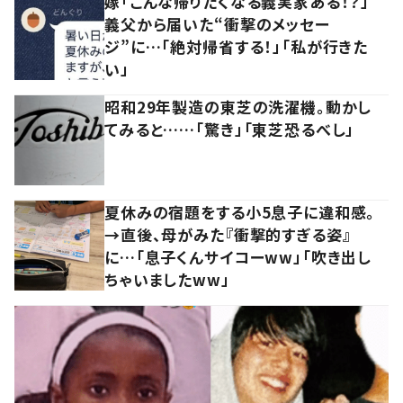
嫁「こんな帰りたくなる義実家ある！？」
義父から届いた“衝撃のメッセー
ジ”に…「絶対帰省する！」「私が行きた
い」
昭和29年製造の東芝の洗濯機。動かし
てみると……「驚き」「東芝恐るべし」
夏休みの宿題をする小5息子に違和感。
→直後、母がみた『衝撃的すぎる姿』
に…「息子くんサイコーww」「吹き出し
ちゃいましたww」