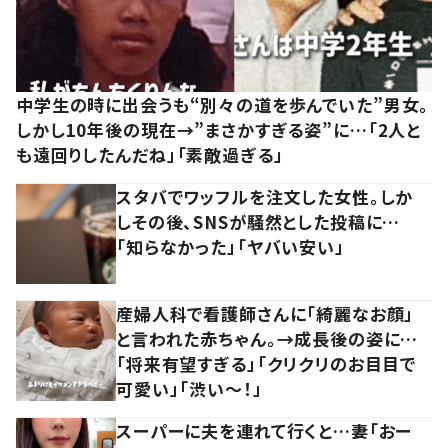
中学生の時に出会うも“別々の道を歩んでいた”男女。
しかし10年後の現在→”まさかすぎる姿”に…「2人と
も遠回りしたんだね」「素敵過ぎる」
スタバでワッフルを注文した女性。しか
しその後、SNSが騒然とした投稿に…
「知らなかった」「ヤバい安い」
産婦人科で看護師さんに「綺麗なお顔」
と言われた赤ちゃん。→成長後の姿に…
「将来有望すぎる」「クリクリのお目目で
可愛い」「渋い～！」
スーパーに夫を連れて行くと…妻「おー