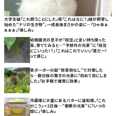
大学生娘「これ飼うことにした」母「これはなに？」娘が飼育し
始めた“ナゾの生き物”。→成長後まさかの姿に…「ひゃあぁ
ぁぁぁ」「楽しみ」
幼稚園児の息子が「枝豆」と言い持ち帰った
苗。育ててみると…“予想外の光景”に「枝豆
どこいった！？」「これはこれでいい」「夏だー！
って感じ」
草ボーボーの庭“除草剤なし”で対策した
ら…数日後の驚きの光景に「初めて目にしま
した」「お手軽で確実に効果」
冷蔵庫に大量にあるバターに違和感。「これ
がこう」→2日後…”衝撃の光景”に「いつの
間に」「楽しみ」