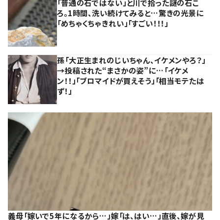
「普通の石ではない」と川で拾った謎の石こ
ろ。1時間、洗い続けてみると…驚きの光景に
「めちゃくちゃきれい」「すごい！！！」
孫「大正生まれのじいちゃん、イケメンやろ？」
→投稿された“まさかの姿”に…「イケメ
ン！！」「ブロマイドが買えそう」「相当モテたは
ず！」
義母「嫁いで5年になるから…」嫁「は、はい…」直後、嫁が見