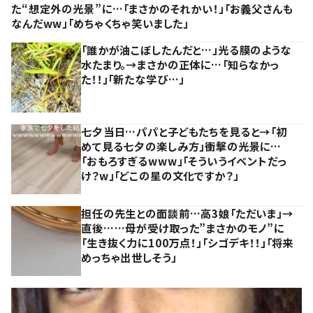
た“想定外の光景”に…「まさかのそれかい！」「お義父さんも
なんだww」「めちゃくちゃ笑いました」
「誰かが油こぼしたんだと…」光る膜のような
水たまり。→まさかの正体に…「知らなかっ
た！！」「新たな学び…」
七夕当日…パパと子どもたちを見ると→「初
めて見る七夕の楽しみ方」衝撃の光景に…
「おもろすぎるwww」「そういうイベントだっ
け？w」「どこの星の文化ですか？」
担任の先生との面談前…高3娘「ただいま」→
直後……母が受け取った”まさかのモノ”に
「生き抜く力に100万点！」「シゴデキ！！」「将来
めっちゃ出世しそう」