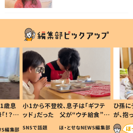
識”に驚きの声！
1歳息
小1から不登校、息子は「ギフテ
ひ孫に
「！？」
ッド」だった 父が“ウチ給食”を
が、抱
に「可愛
作り続ける理由とは #令和の親
「涙が
SNSで話題
ほ・とせなNEWS編集部
WS編集部
#令和の子
い」