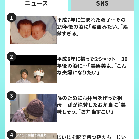
ニュース
SNS
平成7年に生まれた双子…その
29年後の姿に「漫画みたい」「素
敵すぎる」
平成6年に撮った2ショット 30
年後の姿に…「美男美女」「こん
な夫婦になりたい」
孫のためにお弁当を作った祖
母 孫が絶賛したお弁当に「美
味しそう」「お弁当すごい」
じいじを駅で待つ孫たち じい