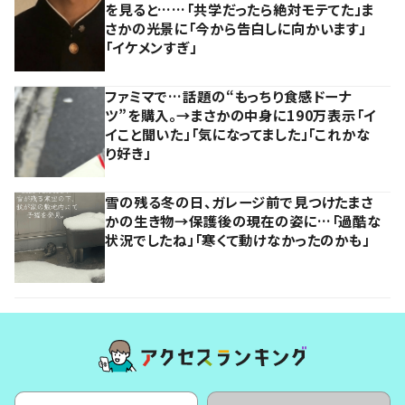
を見ると……「共学だったら絶対モテてた」ま
さかの光景に「今から告白しに向かいます」
「イケメンすぎ」
ファミマで…話題の“もっちり食感ドーナ
ツ”を購入。→まさかの中身に190万表示「イ
イこと聞いた」「気になってました」「これかな
り好き」
雪の残る冬の日、ガレージ前で見つけたまさ
かの生き物→保護後の現在の姿に…「過酷な
状況でしたね」「寒くて動けなかったのかも」