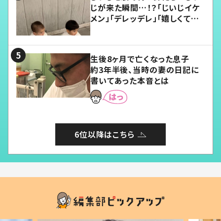
じが来た瞬間…！？「じいじイケ
メン」「デレッデレ」「嬉しくて可
愛くてたまらない」「幸せになれ
る」
生後8ヶ月で亡くなった息子
約3年半後、当時の妻の日記に
書いてあった本音とは
6位以降はこちら