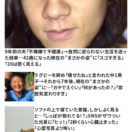
9年前の夫「不機嫌で不健康」→自然に逆らわない生活を送っ
た結果…42歳になった現在の”まさかの姿”に「スゴすぎる」
「20は若く見える」
ラグビーを辞め「痩せたね」と言われた中1男
子→それから7年後、現在の“まさかの
姿”に…「ガチでえぐい」「何があったの？」「雰
囲気変わりすぎ」
ソファの上で寝ていた愛猫。しかしよく見る
と…「しっぽが取れてる！？」SNSがザワつい
た光景に「ヒッ！」「2秒くらい心臓止まった」
「心霊写真より怖い」