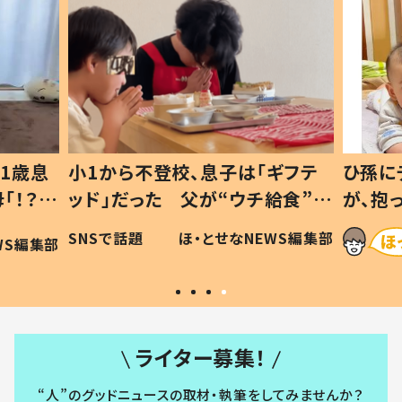
1歳息
小1から不登校、息子は「ギフテ
ひ孫に
「！？」
ッド」だった 父が“ウチ給食”を
が、抱
に「可愛
作り続ける理由とは #令和の親
「涙が
SNSで話題
ほ・とせなNEWS編集部
WS編集部
#令和の子
い」
ライター募集！
“人”のグッドニュースの取材・執筆をしてみませんか？