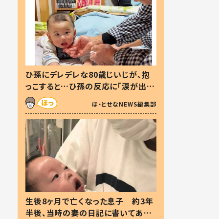
ひ孫にデレデレな80歳じいじが、抱
っこすると…ひ孫の反応に「涙が出ま
した」「可愛くて仕方ない」
ほ・とせなNEWS編集部
生後8ヶ月で亡くなった息子 約3年
半後、当時の妻の日記に書いてあっ