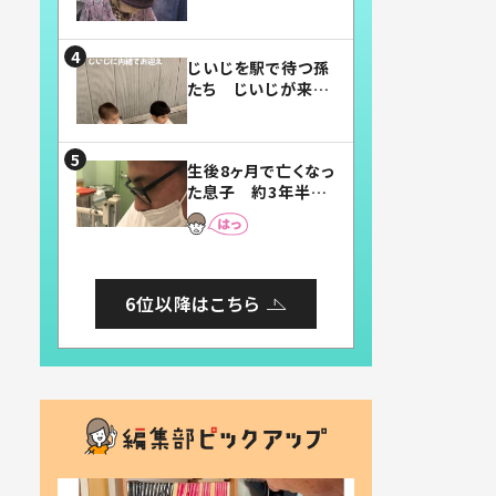
賛したお弁当に「美
味しそう」「お弁当す
ごい」
じいじを駅で待つ孫
たち じいじが来た
瞬間…！？「じいじイ
ケメン」「デレッデレ」
「嬉しくて可愛くてた
生後8ヶ月で亡くなっ
まらない」「幸せにな
た息子 約3年半
れる」
後、当時の妻の日記
に書いてあった本音
とは
6位以降はこちら