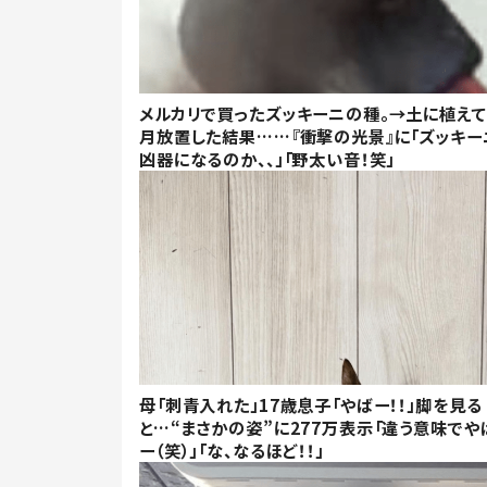
メルカリで買ったズッキーニの種。→土に植えて
月放置した結果……『衝撃の光景』に「ズッキー
凶器になるのか、、」「野太い音！笑」
母「刺青入れた」17歳息子「やばー！！」脚を見る
と…“まさかの姿”に277万表示「違う意味でや
ー（笑）」「な、なるほど！！」