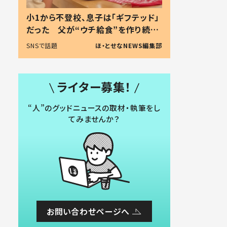
小1から不登校、息子は「ギフテッド」
だった 父が“ウチ給食”を作り続け
る理由とは #令和の親 #令和の子
SNSで話題
ほ・とせなNEWS編集部
ライター募集！
“人”のグッドニュースの取材・執筆をし
てみませんか？
お問い合わせページへ