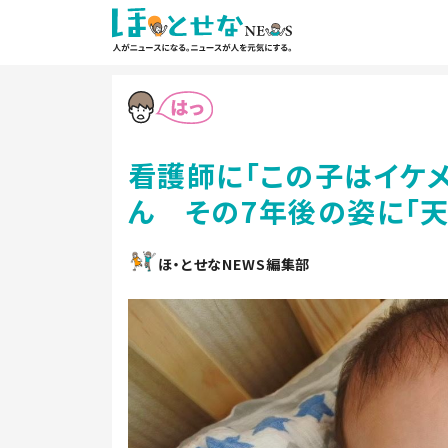
看護師に「この子はイケ
ん その7年後の姿に「天
ほ・とせなNEWS編集部