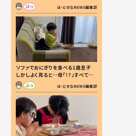
た本音とは
ほ・とせなNEWS編集部
ソファでおにぎりを食べる1歳息子
しかしよく見ると…母「！？」すべてを
察した母の投稿に「可愛いから許
ほ・とせなNEWS編集部
す！」「現行犯〜」