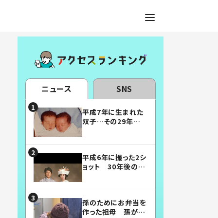
ニュース
SNS
平成7年に生まれた
双子…その29年後
の姿に「漫画みたい」
「素敵すぎる」
平成6年に撮った2シ
ョット 30年後の姿
に…「美男美女」「こ
んな夫婦になりた
い」
孫のためにお弁当を
作った祖母 孫が絶