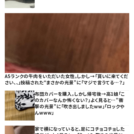
A5ランクの牛肉をいただいた女性。しかし→「貰いに来てくだ
さい、、」投稿された“まさかの光景”に「マジで言うてる…？」
布団カバーを購入。しかし帰宅後→高1娘「こ
のカバーなんか怖くない？」よく見ると…”衝
撃の光景”に「吹き出しましたww」「ロックや
んwww」
家で横になっていると、足にコチョコチョした