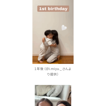
1年後（＠i.miyu._さんよ
り提供）