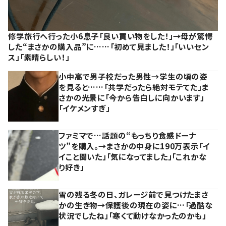
修学旅行へ行った小6息子「良い買い物をした！」→母が驚愕
した“まさかの購入品”に……「初めて見ました！」「いいセン
ス」「素晴らしい！」
小中高で男子校だった男性→学生の頃の姿
を見ると……「共学だったら絶対モテてた」ま
さかの光景に「今から告白しに向かいます」
「イケメンすぎ」
ファミマで…話題の“もっちり食感ドーナ
ツ”を購入。→まさかの中身に190万表示「イ
イこと聞いた」「気になってました」「これかな
り好き」
雪の残る冬の日、ガレージ前で見つけたまさ
かの生き物→保護後の現在の姿に…「過酷な
状況でしたね」「寒くて動けなかったのかも」