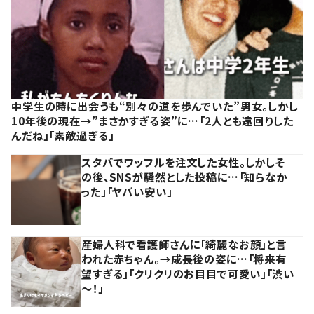
中学生の時に出会うも“別々の道を歩んでいた”男女。しかし
10年後の現在→”まさかすぎる姿”に…「2人とも遠回りした
んだね」「素敵過ぎる」
スタバでワッフルを注文した女性。しかしそ
の後、SNSが騒然とした投稿に…「知らなか
った」「ヤバい安い」
産婦人科で看護師さんに「綺麗なお顔」と言
われた赤ちゃん。→成長後の姿に…「将来有
望すぎる」「クリクリのお目目で可愛い」「渋い
～！」