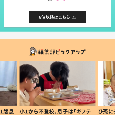
6位以降はこちら
1歳息
小1から不登校、息子は「ギフテ
ひ孫に