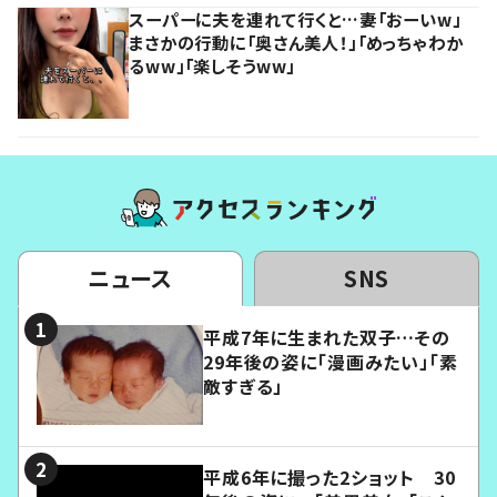
スーパーに夫を連れて行くと…妻「おーいw」
まさかの行動に「奥さん美人！」「めっちゃわか
るww」「楽しそうww」
ニュース
SNS
平成7年に生まれた双子…その
29年後の姿に「漫画みたい」「素
敵すぎる」
平成6年に撮った2ショット 30