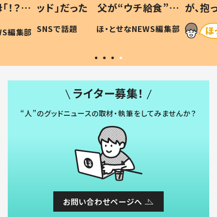
「！？」
ッド」だった 父が“ウチ給食”を
が、抱
に「可愛
作り続ける理由とは #令和の親
「涙が
SNSで話題
ほ・とせなNEWS編集部
WS編集部
#令和の子
い」
ライター募集！
“人”のグッドニュースの取材・執筆をしてみませんか？
お問い合わせページへ