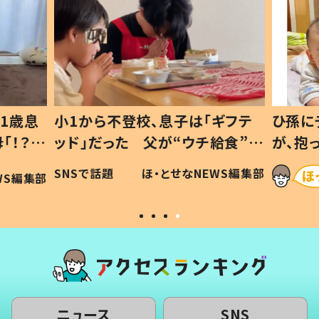
1歳息
小1から不登校、息子は「ギフテ
ひ孫に
「！？」
ッド」だった 父が“ウチ給食”を
が、抱
に「可愛
作り続ける理由とは #令和の親
「涙が
SNSで話題
ほ・とせなNEWS編集部
WS編集部
#令和の子
い」
ニュース
SNS