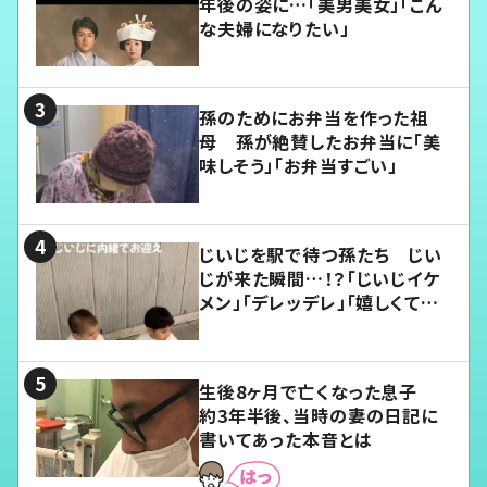
年後の姿に…「美男美女」「こん
な夫婦になりたい」
孫のためにお弁当を作った祖
母 孫が絶賛したお弁当に「美
味しそう」「お弁当すごい」
じいじを駅で待つ孫たち じい
じが来た瞬間…！？「じいじイケ
メン」「デレッデレ」「嬉しくて可
愛くてたまらない」「幸せになれ
る」
生後8ヶ月で亡くなった息子
約3年半後、当時の妻の日記に
書いてあった本音とは