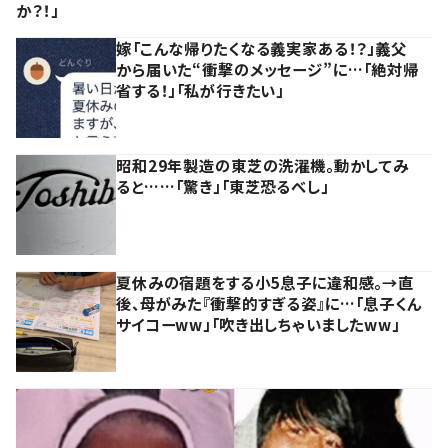
か？！」
嫁「こんな帰りたくなる義実家ある！？」義父
から届いた“衝撃のメッセージ”に…「絶対帰
省する！」「私が行きたい」
昭和29年製造の東芝の洗濯機。動かしてみ
ると……「驚き」「東芝恐るべし」
夏休みの宿題をする小5息子に違和感。→直
後、母がみた『衝撃的すぎる姿』に…「息子くん
サイコーww」「吹き出しちゃいましたww」